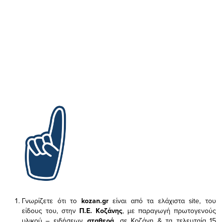
Γνωρίζετε ότι το
kozan.gr
είναι από τα ελάχιστα
site, του
είδους του,
στην
Π.Ε. Κοζάνης
, με παραγωγή πρωτογενούς
υλικού – ειδήσεων,
σταθερά,
σε Κοζάνη & τα τελευταία 15