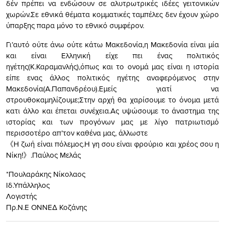
δέν πρέπει να ενδώσουν σε αλυτρωτρικές ιδέες γειτονικών
χωρών.Σε εθνικά θέματα κομματικές ταμπέλες δεν έχουν χώρο
ύπαρξης παρα μόνο το εθνικό συμφέρον.
Γι’αυτό ούτε άνω ούτε κάτω Μακεδονία,η Μακεδονία είναι μία
και είναι Ελληνική είχε πει ένας πολιτικός
ηγέτης(Κ.Καραμανλής),όπως και το ονομά μας είναι η ιστορία
είπε ενας άλλος πολιτικός ηγέτης αναφερόμενος στην
Μακεδονία(Α.Παπανδρέου).Εμείς γιατί να
στρουθοκαμηλίζουμε;Στην αρχή θα χαρίσουμε το όνομα μετά
κατι άλλο και έπεται συνέχεια.Ας υψώσουμε το άναστημα της
ιστορίας και των προγόνων μας με λίγο πατριωτισμό
περισσοτέρο απ’τον καθένα μας, άλλωστε
《Η ζωή είναι πόλεμος.Η γη σου είναι φρούριο και χρέος σου η
Νίκη!》.Παύλος Μελάς
*Πουλαράκης Νίκολαος
Ιδ.Υπάλληλος
Λογιστής
Πρ.Ν.Ε ΟΝΝΕΔ Κοζάνης