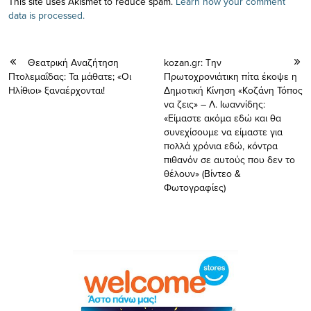
This site uses Akismet to reduce spam.
Learn how your comment
data is processed.
Θεατρική Αναζήτηση
kozan.gr: Την
Πτολεμαΐδας: Τα μάθατε; «Οι
Πρωτοχρονιάτικη πίτα έκοψε η
Ηλίθιοι» ξαναέρχονται!
Δημοτική Κίνηση «Κοζάνη Τόπος
να ζεις» – Λ. Ιωαννίδης:
«Είμαστε ακόμα εδώ και θα
συνεχίσουμε να είμαστε για
πολλά χρόνια εδώ, κόντρα
πιθανόν σε αυτούς που δεν το
θέλουν» (Βίντεο &
Φωτογραφίες)