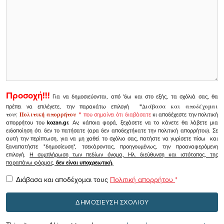
Προσοχή!!!
Για να δημοσιεύονται, από 'δω και στο εξής, τα σχόλιά σας, θα
πρέπει να επιλέγετε, την παρακάτω επιλογή
"
Διάβασα και αποδέχομαι
τους
Πολιτική απορρήτου
"
που σημαίνει ότι διαβάσατε
κι αποδέχεστε την πολιτική
απορρήτου του
kozan.gr.
Αν, κάποια φορά, ξεχάσετε να το κάνετε θα λάβετε μια
ειδοποίηση ότι δεν το πατήσατε (αρα δεν αποδεχτήκατε την πολιτική απορρήτου). Σε
αυτή την περίπτωση, για να μη χαθεί το σχόλιο σας, πατήστε να γυρίσετε πίσω και
ξαναπατήστε "δημοσίευση", τσεκάροντας, προηγουμένως, την προαναφερόμενη
επιλογή.
Η συμπλήρωση των πεδίων όνομα, Ηλ. διεύθυνση και ιστότοπος, της
παραπάνω φόρμας,
δεν είναι υποχρεωτική.
Διάβασα και αποδέχομαι τους
Πολιτική απορρήτου
*