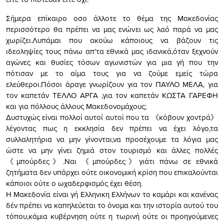
Σήμερα επίκαιρο οσο άλλοτε το θέμα της Μακεδονίας
περισσότερο θα πρέπει να μας ενώνει ως λαό παρά να μας
χωρίζει.Λυπάμαι που ακούω κάποιους να βάζουν τις
ιδεοληψίες τους πάνω απ’τα εθνικά μας ιδανικά,όταν ξεχνούν
αγώνες και θυσίες τόσων αγωνιστών για μια γή που την
πότισαν με το αίμα τους για να ζούμε εμείς τώρα
ελεύθεροι.Πόσοι άραγε γνωρίζουν για τον ΠΑΥΛΟ ΜΕΛΑ, για
τον καπετάν ΤΕΛΛΟ ΑΡΓΑ ,για τον καπετάν ΚΩΣΤΑ ΓΑΡΕΦΗ
και για πόλλους άλλους Μακεδονομάχους;
Δυστυχώς είναι πολλοί αυτοί αυτοί που τα 《κόβουν χοντρά》
λέγοντας πως η εκκλησία δεν πρέπει να έχει λόγο,τα
συλλαλητήρια να μην γίνονται,να προσέχουμε τα λόγια μας
ώστε να μην γίνει ζημιά στον τουρισμό και άλλες πολλές
《μπούρδες》.Ναι 《μπούρδες》γιάτι πάνω σε εθνικά
ζητήματα δεν υπάρχει ούτε οικονομική κρίση που επικαλούνται
κάποιοι ούτε ο ωχαδερφισμός έχει θέση.
Η Μακεδονία είναι γή Ελληνικη Ελλήνων το καμάρι και κανένας
δέν πρέπει να καπηλεύεται το όνομα και την ιστορία αυτού του
τόπου,κάμια κυβέρνηση ούτε η τωρινή ούτε οι προηγούμενες