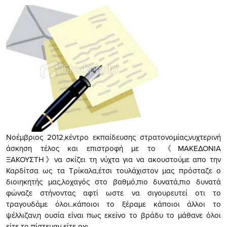
Νοέμβριος 2012,κέντρο εκπαίδευσης στρατονομίας,νυχτερινή
άσκηση τέλος και επιστροφή με το 《ΜΑΚΕΔΟΝΙΑ
ΞΑΚΟΥΣΤΗ》να σκίζει τη νύχτα για να ακουστούμε απο την
Καρδίτσα ως τα Τρίκαλα,έτσι τουλάχιστον μας πρόσταζε ο
διοιηκητής μας,λοχαγός στο βαθμό,πιο δυνατά,πιο δυνατά
φώναζε στήνοντας αφτί ωστε να σιγουρευτεί οτι το
τραγουδάμε όλοι..κάποιοι το ξέραμε κάποιοι άλλοι το
ψέλλιζαν,η ουσία είναι πως εκείνο το βράδυ το μάθανε όλοι
είτε το πίστευαν είτε οχι.