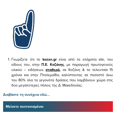
Γνωρίζετε ότι το
kozan.gr
είναι από τα ελάχιστα
site, του
είδους του,
στην
Π.Ε. Κοζάνης
, με παραγωγή πρωτογενούς
υλικού – ειδήσεων,
σταθερά,
σε Κοζάνη & τα τελευταία 15
χρόνια και στην Πτολεμαΐδα, καλύπτοντας σε ποσοστό άνω
του 80% όλα τα γεγονότα δράσεις που λαμβάνουν χώρα στις
δύο μεγαλύτερες πόλεις της Δ. Μακεδονίας;
Διαβάστε τη συνέχεια εδώ...
Μείνετε συντονισμένοι