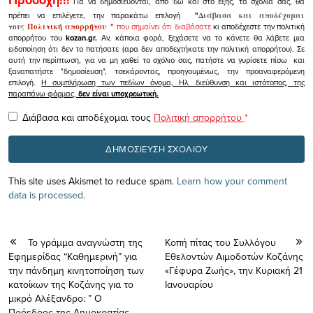
Για να δημοσιεύονται, από 'δω και στο εξής, τα σχόλιά σας, θα
πρέπει να επιλέγετε, την παρακάτω επιλογή
"
Διάβασα και αποδέχομαι
τους
Πολιτική απορρήτου
"
που σημαίνει ότι διαβάσατε
κι αποδέχεστε την πολιτική
απορρήτου του
kozan.gr.
Αν, κάποια φορά, ξεχάσετε να το κάνετε θα λάβετε μια
ειδοποίηση ότι δεν το πατήσατε (αρα δεν αποδεχτήκατε την πολιτική απορρήτου). Σε
αυτή την περίπτωση, για να μη χαθεί το σχόλιο σας, πατήστε να γυρίσετε πίσω και
ξαναπατήστε "δημοσίευση", τσεκάροντας, προηγουμένως, την προαναφερόμενη
επιλογή.
Η συμπλήρωση των πεδίων όνομα, Ηλ. διεύθυνση και ιστότοπος, της
παραπάνω φόρμας,
δεν είναι υποχρεωτική.
Διάβασα και αποδέχομαι τους
Πολιτική απορρήτου
*
This site uses Akismet to reduce spam.
Learn how your comment
data is processed.
Το γράμμα αναγνώστη της
Kοπή πίτας του Συλλόγου
Εφημερίδας “Καθημερινή” για
Εθελοντών Αιμοδοτών Κοζάνης
την πάνδημη κινητοποίηση των
«Γέφυρα Ζωής», την Κυριακή 21
κατοίκων της Κοζάνης για το
Ιανουαρίου
μικρό Αλέξανδρο: ” Ο
Πρόεδρος της Δημοκρατίας