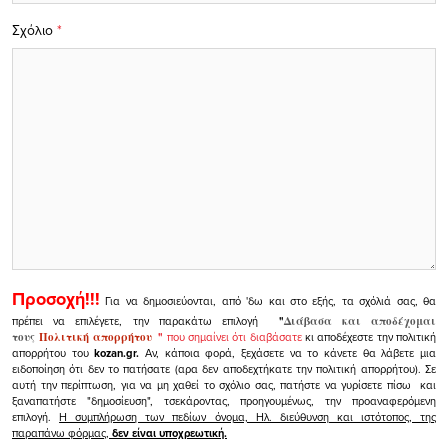
Σχόλιο
*
Προσοχή!!!
Για να δημοσιεύονται, από 'δω και στο εξής, τα σχόλιά σας, θα
πρέπει να επιλέγετε, την παρακάτω επιλογή
"
Διάβασα και αποδέχομαι
τους
Πολιτική απορρήτου
"
που σημαίνει ότι διαβάσατε
κι αποδέχεστε την πολιτική
απορρήτου του
kozan.gr.
Αν, κάποια φορά, ξεχάσετε να το κάνετε θα λάβετε μια
ειδοποίηση ότι δεν το πατήσατε (αρα δεν αποδεχτήκατε την πολιτική απορρήτου). Σε
αυτή την περίπτωση, για να μη χαθεί το σχόλιο σας, πατήστε να γυρίσετε πίσω και
ξαναπατήστε "δημοσίευση", τσεκάροντας, προηγουμένως, την προαναφερόμενη
επιλογή.
Η συμπλήρωση των πεδίων όνομα, Ηλ. διεύθυνση και ιστότοπος, της
παραπάνω φόρμας,
δεν είναι υποχρεωτική.