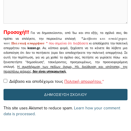
Προσοχή!!!
Για να δημοσιεύονται, από 'δω και στο εξής, τα σχόλιά σας, θα
πρέπει να επιλέγετε, την παρακάτω επιλογή
"
Διάβασα και αποδέχομαι
τους
Πολιτική απορρήτου
"
που σημαίνει ότι διαβάσατε
κι αποδέχεστε την πολιτική
απορρήτου του
kozan.gr.
Αν, κάποια φορά, ξεχάσετε να το κάνετε θα λάβετε μια
ειδοποίηση ότι δεν το πατήσατε (αρα δεν αποδεχτήκατε την πολιτική απορρήτου). Σε
αυτή την περίπτωση, για να μη χαθεί το σχόλιο σας, πατήστε να γυρίσετε πίσω και
ξαναπατήστε "δημοσίευση", τσεκάροντας, προηγουμένως, την προαναφερόμενη
επιλογή.
Η συμπλήρωση των πεδίων όνομα, Ηλ. διεύθυνση και ιστότοπος, της
παραπάνω φόρμας,
δεν είναι υποχρεωτική.
Διάβασα και αποδέχομαι τους
Πολιτική απορρήτου
*
This site uses Akismet to reduce spam.
Learn how your comment
data is processed.