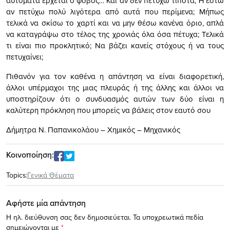
αυτόματα έρχεται ο φόβος… Και αν δεν πετύχω τίποτα; Ή έστω
αν πετύχω πολύ λιγότερα από αυτά που περίμενα; Μήπως
τελικά να σκίσω το χαρτί και να μην θέσω κανένα όριο, απλά
να καταγράψω στο τέλος της χρονιάς όλα όσα πέτυχα; Τελικά
τι είναι πιο προκλητικό; Να βάζει κανείς στόχους ή να τους
πετυχαίνει;
Πιθανόν για τον καθένα η απάντηση να είναι διαφορετική,
άλλοι υπέρμαχοι της μιας πλευράς ή της άλλης και άλλοι να
υποστηρίζουν ότι ο συνδυασμός αυτών των δύο είναι η
καλύτερη πρόκληση που μπορείς να βάλεις στον εαυτό σου
Δήμητρα Ν. Παπανικολάου – Χημικός – Μηχανικός
Κοινοποίηση:
Topics:
Γενικά Θέματα
Αφήστε μία απάντηση
Η ηλ. διεύθυνση σας δεν δημοσιεύεται.
Τα υποχρεωτικά πεδία
σημειώνονται με
*