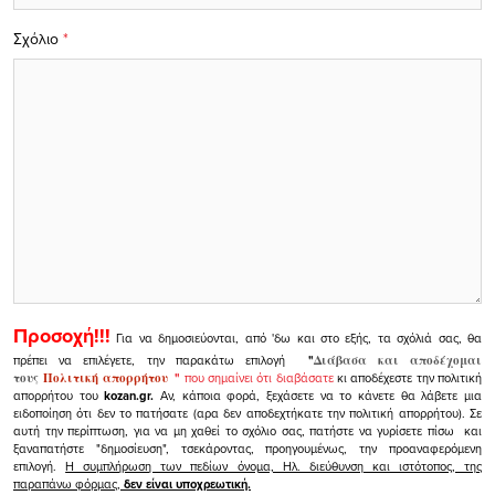
Σχόλιο
*
Προσοχή!!!
Για να δημοσιεύονται, από 'δω και στο εξής, τα σχόλιά σας, θα
πρέπει να επιλέγετε, την παρακάτω επιλογή
"
Διάβασα και αποδέχομαι
τους
Πολιτική απορρήτου
"
που σημαίνει ότι διαβάσατε
κι αποδέχεστε την πολιτική
απορρήτου του
kozan.gr.
Αν, κάποια φορά, ξεχάσετε να το κάνετε θα λάβετε μια
ειδοποίηση ότι δεν το πατήσατε (αρα δεν αποδεχτήκατε την πολιτική απορρήτου). Σε
αυτή την περίπτωση, για να μη χαθεί το σχόλιο σας, πατήστε να γυρίσετε πίσω και
ξαναπατήστε "δημοσίευση", τσεκάροντας, προηγουμένως, την προαναφερόμενη
επιλογή.
Η συμπλήρωση των πεδίων όνομα, Ηλ. διεύθυνση και ιστότοπος, της
παραπάνω φόρμας,
δεν είναι υποχρεωτική.