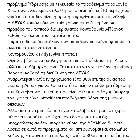
πρόβλημα Ύδρευσης με τελευταίο το παράδειγμα παραμονές
Χριστούγεννων εμεινε ολόκληρος ο οικισμός επί 10 μέρες χωρίς
νερό και αυτό δεν είναι η πρώτη φορά,γίνεται κατ’ επανάληψη.
Η ΔΕΥΑΚ λοιπόν εδώ και τρία χρόνια εμπαίζει εμένα ως
πρόεδρο του τοπικού διαμερίσματος Κοντοβουνίου-Πύργου
καθώς και όλους τους κατοίκους του.
Παρά τις δεσμεύσεις όλων των αρμόδιων σε εμένα προσωπικά
αλλά και στους κατοίκους
Κοντοβουνίου δεν έχει γίνει τίποτα !
Οφείλω βέβαια να ομολογήσω ότι και ο Πρόεδρος της Δευακ
αλλά και ο Δήμαρχος είναι θετικοι στο να γίνει το έργο,η ευθύνη
βαραίνει καθαρά τη διεύθυνση της ΔΕΥΑΚ.
Αναρωτιέμαι γιατί δεν χρησιμοποιεί το 80% επι της αξίας του
νερού η Δευακ για να λύσει αυτό το μείζον πρόβλημα ύδρευσης
του Κοντοβουνίου αφού αυτός είναι άλλωστε ο λόγος ύπαρξης
του, για να λύνει υποτίθεται προβλήματα ύδρευσης μικρών
οικισμών.
Αλλά από την εμπειρία μου εχω καταλάβει ότι η Δευακ ξέρει
μόνο να εισπράττει και έχει μόνο δικαιώματα και όχι
υποχρεώσεις αν δεν μπορείτε κύριοι της ΔΕΥΑΚ να δώσετε
λύσεις σε αυτά τα προβλήματα και απευθύνομαι και στο Δήμο
Κοζάνης καταργείστε επιτέλους αυτό το 80% επι της αξίας του