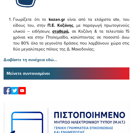
Γνωρίζετε ότι το
kozan.gr
είναι από τα ελάχιστα
site, του
είδους του,
στην
Π.Ε. Κοζάνης
, με παραγωγή πρωτογενούς
υλικού – ειδήσεων,
σταθερά,
σε Κοζάνη & τα τελευταία 15
χρόνια και στην Πτολεμαΐδα, καλύπτοντας σε ποσοστό άνω
του 80% όλα τα γεγονότα δράσεις που λαμβάνουν χώρα στις
δύο μεγαλύτερες πόλεις της Δ. Μακεδονίας;
Διαβάστε τη συνέχεια εδώ...
Μείνετε συντονισμένοι