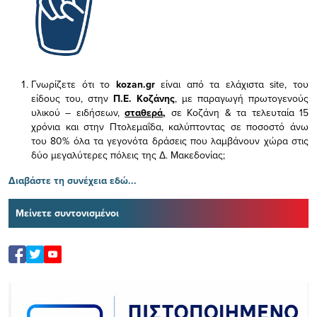
Γνωρίζετε ότι το
kozan.gr
είναι από τα ελάχιστα
site, του
είδους του,
στην
Π.Ε. Κοζάνης
, με παραγωγή πρωτογενούς
υλικού – ειδήσεων,
σταθερά,
σε Κοζάνη & τα τελευταία 15
χρόνια και στην Πτολεμαΐδα, καλύπτοντας σε ποσοστό άνω
του 80% όλα τα γεγονότα δράσεις που λαμβάνουν χώρα στις
δύο μεγαλύτερες πόλεις της Δ. Μακεδονίας;
Διαβάστε τη συνέχεια εδώ...
Μείνετε συντονισμένοι