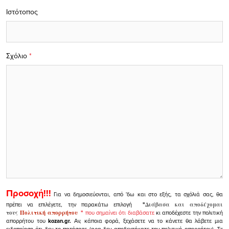
Ιστότοπος
Σχόλιο
*
Προσοχή!!!
Για να δημοσιεύονται, από 'δω και στο εξής, τα σχόλιά σας, θα
πρέπει να επιλέγετε, την παρακάτω επιλογή
"
Διάβασα και αποδέχομαι
τους
Πολιτική απορρήτου
"
που σημαίνει ότι διαβάσατε
κι αποδέχεστε την πολιτική
απορρήτου του
kozan.gr.
Αν, κάποια φορά, ξεχάσετε να το κάνετε θα λάβετε μια
ειδοποίηση ότι δεν το πατήσατε (αρα δεν αποδεχτήκατε την πολιτική απορρήτου). Σε