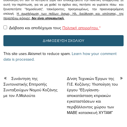
αυτή την περίπτωση, για να μη χαθεί το σχόλιο σας, πατήστε να γυρίσετε πίσω και
ξαναπατήστε "δημοσίευση", τσεκάροντας, προηγουμένως, την προαναφερόμενη
επιλογή.
Η συμπλήρωση των πεδίων όνομα, Ηλ. διεύθυνση και ιστότοπος, της
παραπάνω φόρμας,
δεν είναι υποχρεωτική.
Διάβασα και αποδέχομαι τους
Πολιτική απορρήτου
*
This site uses Akismet to reduce spam.
Learn how your comment
data is processed.
Συνάντηση της
Δ/νση Τεχνικών Έργων της
Συντονιστικής Επιτροπής
Π.Ε. Κοζάνης: Υλοποίηση του
Συνταξιούχων Νομού Κοζάνης
έργου “Εξυγίανση-
με τον Λ.Μαλούτα
αποκατάσταση κτιριακών
εγκαταστάσεων και
περιβάλλοντος χώρου των
ΜΑΒΕ κατασκευή ΧΥΤΑΜ”