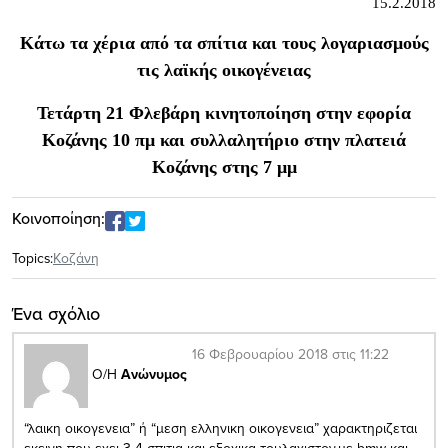
15.2.2018
Κάτω τα χέρια από τα σπίτια και τους λογαριασμούς
τις λαϊκής οικογένειας
Τετάρτη 21 Φλεβάρη κινητοποίηση στην εφορία
Κοζάνης 10 πμ και συλλαλητήριο στην πλατειά
Κοζάνης στης 7 μμ
Κοινοποίηση:
Topics:
Κοζάνη
Ένα σχόλιο
16 Φεβρουαρίου 2018 στις 11:22
Ο/Η
Ανώνυμος
“λαικη οικογενεια” ή “μεση ελληνικη οικογενεια” χαρακτηριζεται
εκεινη που εχει 3-4 σπιτια και εξοχικα τουλαχιστον,με bmw και