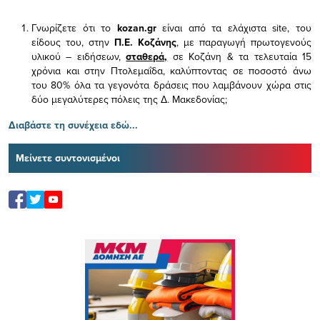
Γνωρίζετε ότι το
kozan.gr
είναι από τα ελάχιστα
site, του
είδους του,
στην
Π.Ε. Κοζάνης
, με παραγωγή πρωτογενούς
υλικού – ειδήσεων,
σταθερά,
σε Κοζάνη & τα τελευταία 15
χρόνια και στην Πτολεμαΐδα, καλύπτοντας σε ποσοστό άνω
του 80% όλα τα γεγονότα δράσεις που λαμβάνουν χώρα στις
δύο μεγαλύτερες πόλεις της Δ. Μακεδονίας;
Διαβάστε τη συνέχεια εδώ...
Μείνετε συντονισμένοι