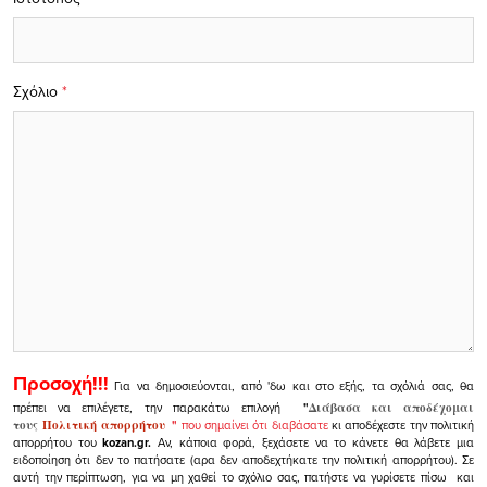
Σχόλιο
*
Προσοχή!!!
Για να δημοσιεύονται, από 'δω και στο εξής, τα σχόλιά σας, θα
πρέπει να επιλέγετε, την παρακάτω επιλογή
"
Διάβασα και αποδέχομαι
τους
Πολιτική απορρήτου
"
που σημαίνει ότι διαβάσατε
κι αποδέχεστε την πολιτική
απορρήτου του
kozan.gr.
Αν, κάποια φορά, ξεχάσετε να το κάνετε θα λάβετε μια
ειδοποίηση ότι δεν το πατήσατε (αρα δεν αποδεχτήκατε την πολιτική απορρήτου). Σε
αυτή την περίπτωση, για να μη χαθεί το σχόλιο σας, πατήστε να γυρίσετε πίσω και