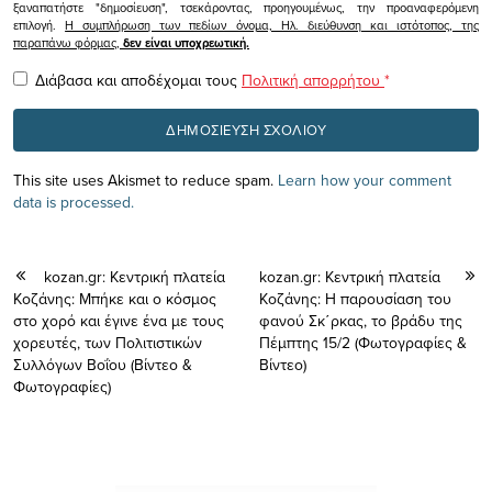
ξαναπατήστε "δημοσίευση", τσεκάροντας, προηγουμένως, την προαναφερόμενη
επιλογή.
Η συμπλήρωση των πεδίων όνομα, Ηλ. διεύθυνση και ιστότοπος, της
παραπάνω φόρμας,
δεν είναι υποχρεωτική.
Διάβασα και αποδέχομαι τους
Πολιτική απορρήτου
*
This site uses Akismet to reduce spam.
Learn how your comment
data is processed.
kozan.gr: Κεντρική πλατεία
kozan.gr: Κεντρική πλατεία
Κοζάνης: Μπήκε και ο κόσμος
Κοζάνης: Η παρουσίαση του
στο χορό και έγινε ένα με τους
φανού Σκ΄ρκας, το βράδυ της
χορευτές, των Πολιτιστικών
Πέμπτης 15/2 (Φωτογραφίες &
Συλλόγων Βοΐου (Βίντεο &
Βίντεο)
Φωτογραφίες)