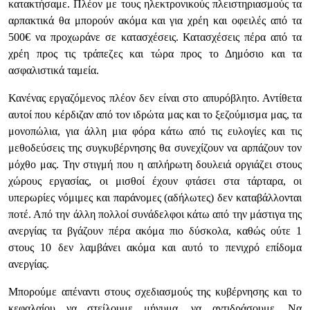
κατακτήσαμε. Πλέον με τους ηλεκτρονικούς πλειστηριασμούς τα
αρπακτικά θα μπορούν ακόμα και για χρέη και οφειλές από τα
500€ να προχωράνε σε κατασχέσεις. Κατασχέσεις πέρα από τα
χρέη προς τις τράπεζες και τώρα προς το Δημόσιο και τα
ασφαλιστικά ταμεία.
Κανένας εργαζόμενος πλέον δεν είναι στο απυρόβλητο. Αντίθετα
αυτοί που κέρδιζαν από τον ιδρώτα μας και το ξεζούμισμα μας, τα
μονοπώλια, για άλλη μια φόρα κάτω από τις ευλογίες και τις
μεθοδεύσεις της συγκυβέρνησης θα συνεχίζουν να αρπάζουν τον
μόχθο μας. Την στιγμή που η απλήρωτη δουλειά οργιάζει στους
χώρους εργασίας, οι μισθοί έχουν φτάσει στα τάρταρα, οι
υπερωρίες νόμιμες και παράνομες (αδήλωτες) δεν καταβάλλονται
ποτέ. Από την άλλη πολλοί συνάδελφοι κάτω από την μάστιγα της
ανεργίας τα βγάζουν πέρα ακόμα πιο δύσκολα, καθώς ούτε 1
στους 10 δεν λαμβάνει ακόμα και αυτό το πενιχρό επίδομα
ανεργίας.
Μπορούμε απέναντι στους σχεδιασμούς της κυβέρνησης και το
κεφαλαίου να στείλουμε μήνυμα, να αντιδράσουμε. Να