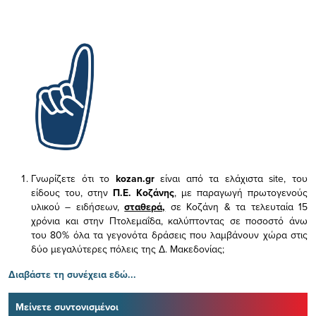
Γνωρίζετε ότι το
kozan.gr
είναι από τα ελάχιστα
site, του
είδους του,
στην
Π.Ε. Κοζάνης
, με παραγωγή πρωτογενούς
υλικού – ειδήσεων,
σταθερά,
σε Κοζάνη & τα τελευταία 15
χρόνια και στην Πτολεμαΐδα, καλύπτοντας σε ποσοστό άνω
του 80% όλα τα γεγονότα δράσεις που λαμβάνουν χώρα στις
δύο μεγαλύτερες πόλεις της Δ. Μακεδονίας;
Διαβάστε τη συνέχεια εδώ...
Μείνετε συντονισμένοι