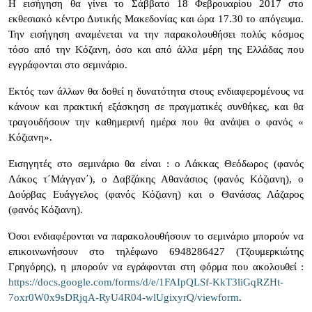
Η εισήγηση θα γίνει το Σάββατο 18 Φεβρουαρίου 2017 στο
εκθεσιακό κέντρο Δυτικής Μακεδονίας και ώρα 17.30 το απόγευμα.
Την εισήγηση αναμένεται να την παρακολουθήσει πολύς κόσμος
τόσο από την Κόζανη, όσο και από άλλα μέρη της Ελλάδας που
εγγράφονται στο σεμινάριο.
Εκτός των άλλων θα δοθεί η δυνατότητα στους ενδιαφερομένους να
κάνουν και πρακτική εξάσκηση σε πραγματικές συνθήκες, και θα
τραγουδήσουν την καθημερινή ημέρα που θα ανάψει ο φανός «
Κόζιανη».
Εισηγητές στο σεμινάριο θα είναι : ο Λάκκας Θεόδωρος (φανός
Λάκος τ΄Μάγγαν΄), ο Δαβζάκης Αθανάσιος (φανός Κόζιανη), ο
Δούρβας Ευάγγελος (φανός Κόζιανη) και ο Θανάσας Λάζαρος
(φανός Κόζιανη).
Όσοι ενδιαφέρονται να παρακολουθήσουν το σεμινάριο μπορούν να
επικοινωνήσουν στο τηλέφωνο 6948286427 (Τζουμερκιώτης
Γρηγόρης), η μπορούν να εγράφονται στη φόρμα που ακολουθεί :
https://docs.google.com/forms/d/e/1FAIpQLSf-KkT3liGqRZHt-
7oxr0W0x9sDRjqA-RyU4R04-wlUgixyrQ/viewform
.