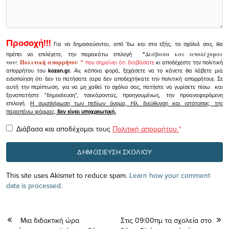
Προσοχή!!!
Για να δημοσιεύονται, από 'δω και στο εξής, τα σχόλιά σας, θα
πρέπει να επιλέγετε, την παρακάτω επιλογή
"
Διάβασα και αποδέχομαι
τους
Πολιτική απορρήτου
"
που σημαίνει ότι διαβάσατε
κι αποδέχεστε την πολιτική
απορρήτου του
kozan.gr.
Αν, κάποια φορά, ξεχάσετε να το κάνετε θα λάβετε μια
ειδοποίηση ότι δεν το πατήσατε (αρα δεν αποδεχτήκατε την πολιτική απορρήτου). Σε
αυτή την περίπτωση, για να μη χαθεί το σχόλιο σας, πατήστε να γυρίσετε πίσω και
ξαναπατήστε "δημοσίευση", τσεκάροντας, προηγουμένως, την προαναφερόμενη
επιλογή.
Η συμπλήρωση των πεδίων όνομα, Ηλ. διεύθυνση και ιστότοπος, της
παραπάνω φόρμας,
δεν είναι υποχρεωτική.
Διάβασα και αποδέχομαι τους
Πολιτική απορρήτου
*
This site uses Akismet to reduce spam.
Learn how your comment
data is processed.
Μια διδακτική ώρα
Στις 09:00πμ τα σχολεία στο