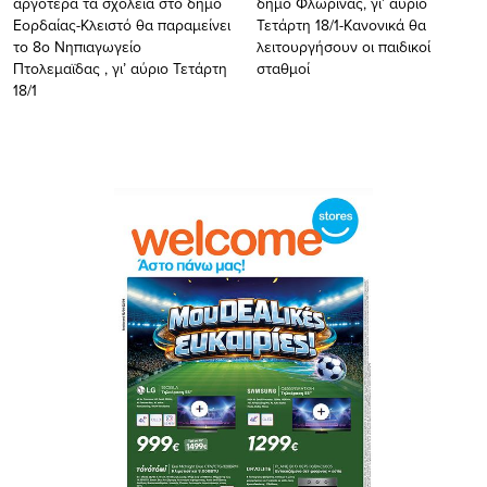
αργότερα τα σχολεία στο δήμο
δήμο Φλώρινας, γι’ αύριο
Εορδαίας-Κλειστό θα παραμείνει
Τετάρτη 18/1-Κανονικά θα
το 8ο Νηπιαγωγείο
λειτουργήσουν οι παιδικοί
Πτολεμαϊδας , γι’ αύριο Τετάρτη
σταθμοί
18/1