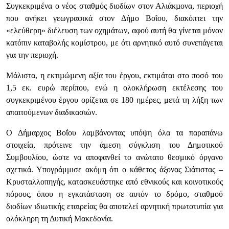
Συγκεκριμένα ο νέος σταθμός διοδίων στον Αλιάκµονα, περιοχή
που ανήκει γεωγραφικά στον Δήμο Βοΐου, διακόπτει την
«ελεύθερη» διέλευση των οχημάτων, αφού αυτή θα γίνεται μόνον
κατόπιν καταβολής κομίστρου, με ότι αρνητικό αυτό συνεπάγεται
για την περιοχή.
Μάλιστα, η εκτιµώµενη αξία του έργου, εκτιμάται στο ποσό του
1,5 εκ. ευρώ περίπου, ενώ η ολοκλήρωση εκτέλεσης του
συγκεκριμένου έργου ορίζεται σε 180 ημέρες, μετά τη λήξη των
απαιτούμενων διαδικασιών.
Ο Δήμαρχος Βοΐου λαμβάνοντας υπόψη όλα τα παραπάνω
στοιχεία, πρότεινε την άμεση σύγκλιση του Δημοτικού
Συμβουλίου, ώστε να αποφανθεί το ανώτατο θεσμικό όργανο
σχετικά. Υπογράμμισε ακόμη ότι ο κάθετος άξονας Σιάτιστας –
Κρυσταλλοπηγής, κατασκευάστηκε από εθνικούς και κοινοτικούς
πόρους, όπου η εγκατάσταση σε αυτόν το δρόμο, σταθμού
διοδίων ιδιωτικής εταιρείας θα αποτελεί αρνητική πρωτοτυπία για
ολόκληρη τη Δυτική Μακεδονία.