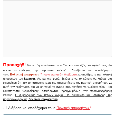
Προσοχή!!!
Για να δημοσιεύονται, από 'δω και στο εξής, τα σχόλιά σας, θα
πρέπει να επιλέγετε, την παρακάτω επιλογή
"
Διάβασα και αποδέχομαι
τους
Πολιτική απορρήτου
"
που σημαίνει ότι διαβάσατε
κι αποδέχεστε την πολιτική
απορρήτου του
kozan.gr.
Αν, κάποια φορά, ξεχάσετε να το κάνετε θα λάβετε μια
ειδοποίηση ότι δεν το πατήσατε (αρα δεν αποδεχτήκατε την πολιτική απορρήτου). Σε
αυτή την περίπτωση, για να μη χαθεί το σχόλιο σας, πατήστε να γυρίσετε πίσω και
ξαναπατήστε "δημοσίευση", τσεκάροντας, προηγουμένως, την προαναφερόμενη
επιλογή.
Η συμπλήρωση των πεδίων όνομα, Ηλ. διεύθυνση και ιστότοπος, της
παραπάνω φόρμας,
δεν είναι υποχρεωτική.
Διάβασα και αποδέχομαι τους
Πολιτική απορρήτου
*