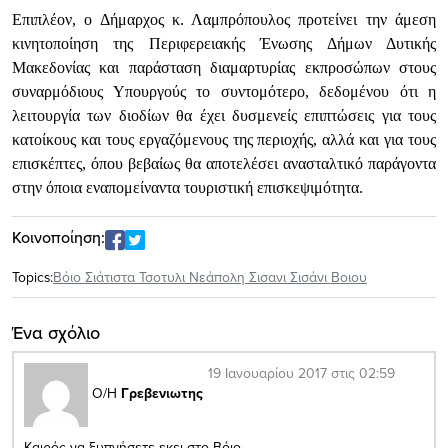
Επιπλέον, ο Δήμαρχος κ. Λαμπρόπουλος προτείνει την άμεση
κινητοποίηση της Περιφερειακής Ένωσης Δήμων Δυτικής
Μακεδονίας και παράσταση διαμαρτυρίας εκπροσώπων στους
συναρμόδιους Υπουργούς το συντομότερο, δεδομένου ότι η
λειτουργία των διοδίων θα έχει δυσμενείς επιπτώσεις για τους
κατοίκους και τους εργαζόμενους της περιοχής, αλλά και για τους
επισκέπτες, όπου βεβαίως θα αποτελέσει ανασταλτικό παράγοντα
στην όποια εναπομείναντα τουριστική επισκεψιμότητα.
Κοινοποίηση:
Topics:
Βόιο Σιάτιστα Τσοτυλι Νεάπολη Σισανι Σισάνι Βοιου
Ένα σχόλιο
19 Ιανουαρίου 2017 στις 02:59
Ο/Η
Γρεβενιωτης
Καιρός να ξυπνήσετε εκει στο Βόιο…