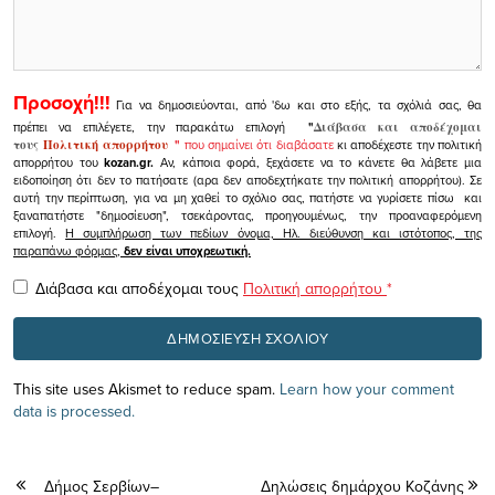
Προσοχή!!!
Για να δημοσιεύονται, από 'δω και στο εξής, τα σχόλιά σας, θα
πρέπει να επιλέγετε, την παρακάτω επιλογή
"
Διάβασα και αποδέχομαι
τους
Πολιτική απορρήτου
"
που σημαίνει ότι διαβάσατε
κι αποδέχεστε την πολιτική
απορρήτου του
kozan.gr.
Αν, κάποια φορά, ξεχάσετε να το κάνετε θα λάβετε μια
ειδοποίηση ότι δεν το πατήσατε (αρα δεν αποδεχτήκατε την πολιτική απορρήτου). Σε
αυτή την περίπτωση, για να μη χαθεί το σχόλιο σας, πατήστε να γυρίσετε πίσω και
ξαναπατήστε "δημοσίευση", τσεκάροντας, προηγουμένως, την προαναφερόμενη
επιλογή.
Η συμπλήρωση των πεδίων όνομα, Ηλ. διεύθυνση και ιστότοπος, της
παραπάνω φόρμας,
δεν είναι υποχρεωτική.
Διάβασα και αποδέχομαι τους
Πολιτική απορρήτου
*
This site uses Akismet to reduce spam.
Learn how your comment
data is processed.
Δήμος Σερβίων–
Δηλώσεις δημάρχου Κοζάνης