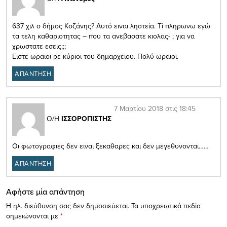
637 χιλ ο δήμος Κοζάνης? Αυτό ειναι ληστεία. Τί πληρωνω εγώ
τα τελη καθαριοτητας – που τα ανεβασατε κιολας- ; για να
χρωστατε εσεις;;;
Ειστε ωραιοι ρε κύριοι του δημαρχειου. Πολύ ωραιοι.
ΑΠΑΝΤΗΣΗ
7 Μαρτίου 2018 στις 18:45
Ο/Η
ΙΣΣΟΡΟΠΙΣΤΗΣ
Οι φωτογραφιες δεν ειναι ξεκαθαρες και δεν μεγεθυνονται……
ΑΠΑΝΤΗΣΗ
Αφήστε μία απάντηση
Η ηλ. διεύθυνση σας δεν δημοσιεύεται.
Τα υποχρεωτικά πεδία
σημειώνονται με
*