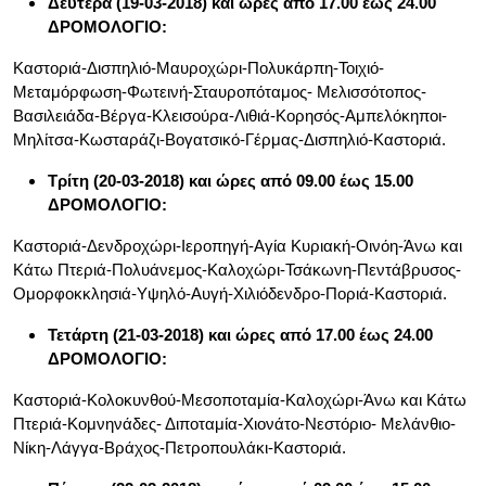
Δευτέρα (19-03-2018) και ώρες από 17.00 έως 24.00
ΔΡΟΜΟΛΟΓΙΟ:
Καστοριά-Δισπηλιό-Μαυροχώρι-Πολυκάρπη-Τοιχιό-
Μεταμόρφωση-Φωτεινή-Σταυροπόταμος- Μελισσότοπος-
Βασιλειάδα-Βέργα-Κλεισούρα-Λιθιά-Κορησός-Αμπελόκηποι-
Μηλίτσα-Κωσταράζι-Βογατσικό-Γέρμας-Δισπηλιό-Καστοριά.
Τρίτη (20-03-2018) και ώρες από 09.00 έως 15.00
ΔΡΟΜΟΛΟΓΙΟ:
Καστοριά-Δενδροχώρι-Ιεροπηγή-Αγία Κυριακή-Οινόη-Άνω και
Κάτω Πτεριά-Πολυάνεμος-Καλοχώρι-Τσάκωνη-Πεντάβρυσος-
Ομορφοκκλησιά-Υψηλό-Αυγή-Χιλιόδενδρο-Ποριά-Καστοριά.
Τετάρτη (21-03-2018) και ώρες από 17.00 έως 24.00
ΔΡΟΜΟΛΟΓΙΟ:
Καστοριά-Κολοκυνθού-Μεσοποταμία-Καλοχώρι-Άνω και Κάτω
Πτεριά-Κομνηνάδες- Διποταμία-Χιονάτο-Νεστόριο- Μελάνθιο-
Νίκη-Λάγγα-Βράχος-Πετροπουλάκι-Καστοριά.