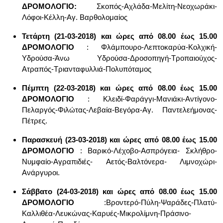
ΔΡΟΜΟΛΟΓΙΟ:
Σκοπός-Αχλάδα-Μελίτη-Νεοχωράκι-
Λόφοι-Κέλλη-Αγ. Βαρθολομαίος
Τετάρτη (21-03-2018) και ώρες από 08.00 έως 15.00
ΔΡΟΜΟΛΟΓΙΟ
:
Φλάμπουρο-Λεπτοκαρύα-Κολχική-
Υδρούσα-Άνω Υδρούσα-Δροσοπηγή-Τροπαιούχος-
Ατραπός-Τριανταφυλλιά-Πολυπόταμος
Πέμπτη (22-03-2018) και ώρες από 08.00 έως 15.00
ΔΡΟΜΟΛΟΓΙΟ
:
Κλειδί-Φαράγγι-Μανιάκι-Αντίγονο-
Πελαργός-Φιλώτας-Λεβαία-Βεγόρα-Αγ. Παντελεήμονας-
Πέτρες.
Παρασκευή (23-03-2018) και ώρες από 08.00 έως 15.00
ΔΡΟΜΟΛΟΓΙΟ
:
Βαρικό-Λέχοβο-Ασπρόγεια- Σκλήθρο-
Νυμφαίο-Αγραπιδιές- Αετός-Βαλτόνερα- Λιμνοχώρι-
Ανάργυροι.
Σάββατο (24-03-2018) και ώρες από 08.00 έως 15.00
ΔΡΟΜΟΛΟΓΙΟ
:
Βροντερό-Πύλη-Ψαράδες-Πλατύ-
Καλλιθέα-Λευκώνας-Καρυές-Μικρολίμνη-Πράσινο-