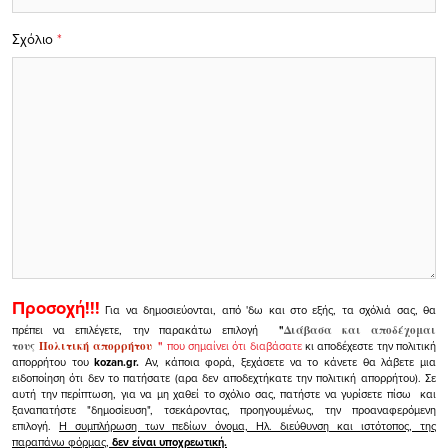
Σχόλιο
*
Προσοχή!!!
Για να δημοσιεύονται, από 'δω και στο εξής, τα σχόλιά σας, θα
πρέπει να επιλέγετε, την παρακάτω επιλογή
"
Διάβασα και αποδέχομαι
τους
Πολιτική απορρήτου
"
που σημαίνει ότι διαβάσατε
κι αποδέχεστε την πολιτική
απορρήτου του
kozan.gr.
Αν, κάποια φορά, ξεχάσετε να το κάνετε θα λάβετε μια
ειδοποίηση ότι δεν το πατήσατε (αρα δεν αποδεχτήκατε την πολιτική απορρήτου). Σε
αυτή την περίπτωση, για να μη χαθεί το σχόλιο σας, πατήστε να γυρίσετε πίσω και
ξαναπατήστε "δημοσίευση", τσεκάροντας, προηγουμένως, την προαναφερόμενη
επιλογή.
Η συμπλήρωση των πεδίων όνομα, Ηλ. διεύθυνση και ιστότοπος, της
παραπάνω φόρμας,
δεν είναι υποχρεωτική.