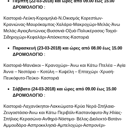
Πέμπτη (22-03-2018) και ώρες από 09.00 έως 15.00
ΔΡΟΜΟΛΟΓΙΟ
:
Καστοριά-Λεύκη-Κορομηλιά-Ν.Οικισμός Κορεστίων-
Κρανιώνας-Μαυρόκαμπος-Χαλάρα-Μακροχώρι-Μελάς-Άνω
Μελάς-ΑγιοςΑντώνιος-Βυσσινιά-Οξυά-Πολυκέρασος-Τοιχιό-
Σιδηροχώρι-Κεφαλάρι-Απόσκεπος-Καστοριά
Παρασκευή (23-03-2018)
και ώρες από 08.00 έως 15.00
ΔΡΟΜΟΛΟΓΙΟ
:
Καστοριά-Μανιάκοι – Κρανοχώρι– Άνω και Κάτω Πτελέα – Αγία
Άννα – Νεστόριο – Κοτύλη – Κυψέλη – Επταχώρι -Χρυσή-
Πευκόφυτο-Πεύκο- Καστοριά
Σάββατο (24-03-2018) και ώρες από 09.00 έως 15.00
ΔΡΟΜΟΛΟΓΙΟ
:
Καστοριά-Λαχανόκηποι-Λακκώματα-Κρύα Νερά-Σπήλαια-
Ζευγοστάσιο-Άνω και Κάτω Περιβόλι-Καστανόφυτο-Άγ.Ηλίας-
Σπήλιος-Κερασώνα-Ανθηρό-Νόστιμο- Βέλος-Διαλεκτό-Βοτάνι-
Αμμουδάρα-Ασπροκκλησιά-Αμπελοχώρι-Ασπρονέρι-