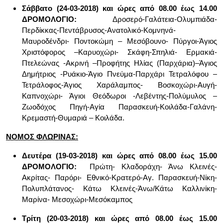
Σάββατο (24-03-2018)
και ώρες από 08.00 έως 14.00
ΔΡΟΜΟΛΟΓΙΟ:
Δροσερό-Γαλάτεια-Ολυμπιάδα-
Περδίκκας-Πεντάβρυσος-Ανατολικό-Κομνηνά-
Μαυροδένδρι- Ποντοκώμη – Μεσόβουνο- Πύργοι-Άγιος
Χριστόφορος –Καρυοχώρι- Σκάφη-Σπηλιά- Ερμακιά-
Πτελεώνας -Ακρινή –Προφήτης Ηλίας (Παρχάρια)–Άγιος
Δημήτριος -Ρυάκιο-Άγιο Πνεύμα-Παρχάρι Τετραλόφου –
Τετράλοφος-Άγιος Χαράλαμπος- Βοσκοχώρι-Αυγή-
Καπνοχώρι- Άγιοι Θεόδωροι -Λεβέντης-Πολύμυλος –
Ζωοδόχος Πηγή-Αγία Παρασκευή-Κοιλάδα-Γαλάνη-
Κρεμαστή-Θυμαριά – Κοιλάδα.
ΝΟΜΟΣ ΦΛΩΡΙΝΑΣ:
Δευτέρα (19-03-2018) και ώρες από 08.00 έως 15.00
ΔΡΟΜΟΛΟΓΙΟ:
Πρώτη- Κλαδοράχη- Άνω Κλεινές-
Ακρίτας- Παρόρι- Εθνικό-Κρατερό-Αγ. Παρασκευή-Νίκη-
Πολυπλάτανος- Κάτω Κλεινές-Άνω/Κάτω Καλλινίκη-
Μαρίνα- Μεσοχώρι-Μεσόκαμπος
Τρίτη (20-03-2018) και ώρες από 08.00 έως 15.00