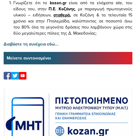
Γνωρίζετε ότι το
kozan.gr
είναι από τα ελάχιστα
site, του
είδους του,
στην
Π.Ε. Κοζάνης
, με παραγωγή πρωτογενούς
υλικού – ειδήσεων,
σταθερά,
σε Κοζάνη & τα τελευταία 15
χρόνια και στην Πτολεμαΐδα, καλύπτοντας σε ποσοστό άνω
του 80% όλα τα γεγονότα δράσεις που λαμβάνουν χώρα στις
δύο μεγαλύτερες πόλεις της Δ. Μακεδονίας;
Διαβάστε τη συνέχεια εδώ...
Μείνετε συντονισμένοι