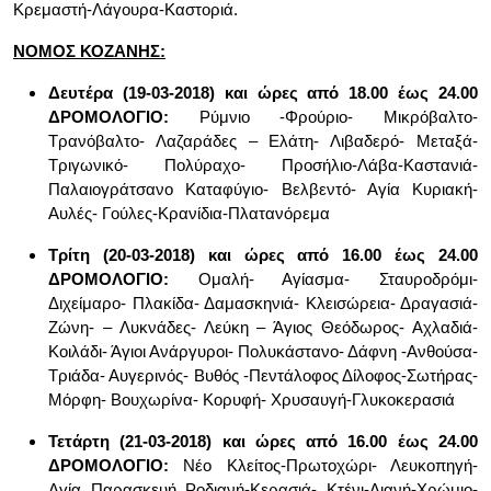
Κρεμαστή-Λάγουρα-Καστοριά.
ΝΟΜΟΣ ΚΟΖΑΝΗΣ:
Δευτέρα (19-03-2018) και ώρες από 18.00 έως 24.00
ΔΡΟΜΟΛΟΓΙΟ
:
Ρύμνιο -Φρούριο- Μικρόβαλτο-
Τρανόβαλτο- Λαζαράδες – Ελάτη- Λιβαδερό- Μεταξά-
Τριγωνικό- Πολύραχο- Προσήλιο-Λάβα-Καστανιά-
Παλαιογράτσανο Καταφύγιο- Βελβεντό- Αγία Κυριακή-
Αυλές- Γούλες-Κρανίδια-Πλατανόρεμα
Τρίτη (20-03-2018)
και ώρες από 16.00 έως 24.00
ΔΡΟΜΟΛΟΓΙΟ:
Ομαλή- Αγίασμα- Σταυροδρόμι-
Διχείμαρο- Πλακίδα- Δαμασκηνιά- Κλεισώρεια- Δραγασιά-
Ζώνη- – Λυκνάδες- Λεύκη – Άγιος Θεόδωρος- Αχλαδιά-
Κοιλάδι- Άγιοι Ανάργυροι- Πολυκάστανο- Δάφνη -Ανθούσα-
Τριάδα- Αυγερινός- Βυθός -Πεντάλοφος Δίλοφος-Σωτήρας-
Μόρφη- Βουχωρίνα- Κορυφή- Χρυσαυγή-Γλυκοκερασιά
Τετάρτη (21-03-2018) και ώρες από 16.00 έως 24.00
ΔΡΟΜΟΛΟΓΙΟ
:
Νέο Κλείτος-Πρωτοχώρι- Λευκοπηγή-
Αγία Παρασκευή Ροδιανή-Κερασιά- Κτένι-Αιανή-Χρώμιο-