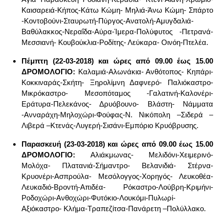
Καισαρειά-Κήπος-Κάτω Κώμη- Μηλιά-Άνω Κώμη- Σπάρτο
-Κοντοβούνι-Σταυρωτή-Πύργος-Ανατολή-Αμυγδαλιά-
Βαθύλακκος-Νεραΐδα-Αύρα-Ίμερα-Πολύφυτος -Πετρανά-
Μεσσιανή- Κουβούκλια-Ροδίτης- Λεύκαρα- Οινόη-Πτελέα.
Πέμπτη (22-03-2018) και ώρες από 09.00 έως 15.00
ΔΡΟΜΟΛΟΓΙΟ:
Καλαμιά-Αλωνάκια- Ανθότοπος- Κηπάρι-
Κοκκιναράς-Σκήτη- Ξηρολίμνη Δαφνερό- Παλιόκαστρο-
Μικρόκαστρο- Μεσοπόταμος -Γαλατινή-Καλονέρι-
Εράτυρα-Πελεκάνος- Δρυόβουνο- Βλάστη- Νάμματα
-Ανναράχη-Μηλοχώρι-Φούφας-
N
. Νικόπολη –Σιδερά –
Λιβερά –Κτενάς-Λυγερή-Σισάνι-Εμπόριο Κρυόβρυσης.
Παρασκευή (23-03-2018)
και ώρες από 09.00 έως 15.00
ΔΡΟΜΟΛΟΓΙΟ
:
Α
λιάκμωνας- Μελιδόνι-Χειμερινό-
Μολόχα- Πλατανιά-Σήμαντρο- Βελανιδιά- Στέρνα-
Κρυονέρι-Ασπρούλα- Μεσόλογγος-Χορηγός- Λευκοθέα-
Λευκαδιό-Βροντή-Απιδέα- Ρόκαστρο-Λούβρη-Κριμήνι-
Ροδοχώρι-Ανθοχώρι-Φυτόκιο-Λουκόμι-Πυλωρί-
Αξιόκαστρο- Κλήμα-Τραπεζίτσα-Πανάρετη –Πολύλλακο.