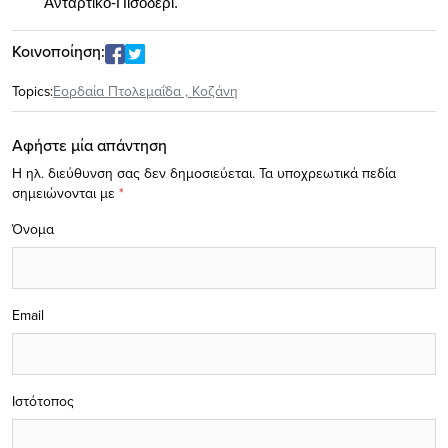
Ανταρτικό-Πισοδέρι.
Κοινοποίηση:
Topics:
Εορδαία Πτολεμαΐδα
,
Κοζάνη
Αφήστε μία απάντηση
Η ηλ. διεύθυνση σας δεν δημοσιεύεται.
Τα υποχρεωτικά πεδία
σημειώνονται με
*
Όνομα
Email
Ιστότοπος