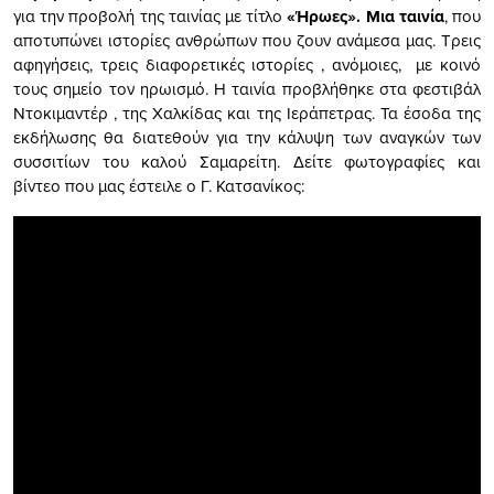
για την προβολή της ταινίας με τίτλο
«Ήρωες». Μια ταινία
, που
αποτυπώνει ιστορίες ανθρώπων που ζουν ανάμεσα μας. Τρεις
αφηγήσεις, τρεις διαφορετικές ιστορίες , ανόμοιες, με κοινό
τους σημείο τον ηρωισμό. Η ταινία προβλήθηκε στα φεστιβάλ
Ντοκιμαντέρ , της Χαλκίδας και της Ιεράπετρας.
Τα έσοδα της
εκδήλωσης θα διατεθούν για την κάλυψη των αναγκών των
συσσιτίων του καλού Σαμαρείτη.
Δείτε φωτογραφίες και
βίντεο που μας έστειλε ο Γ. Κατσανίκος: