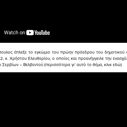
πουλος έπλεξε το εγκώμιο του πρώην πρόεδρου του δημοτικού σ
12, κ. Χρήστου Ελευθερίου, ο οποίος και προανήγγειλε την ενασχ
 Σερβίων – Βελβεντού (περισσότερα γι’ αυτό το θέμα, κλικ εδώ)