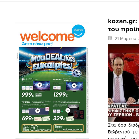
kozan.gr
του προϋπ
21 Μαρτίου 
Στα όσα διαδ
Βελβεντού με 
σημερινή του