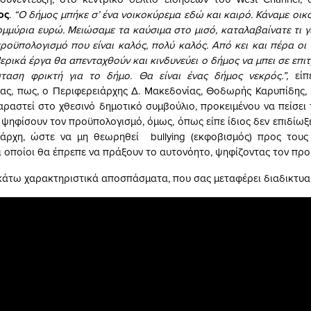
ος
.
“Ο δήμος μπήκε σ’ ένα νοικοκύρεμα εδώ και καιρό. Κάναμε οικ
ομμύρια ευρώ. Μειώσαμε τα καύσιμα στο μισό, καταλαβαίνατε τι γ
ροϋπολογισμό που είναι καλός, πολύ καλός. Από κει και πέρα οι σ
ρικά έργα θα απενταχθούν και κινδυνεύει ο δήμος να μπει σε επι
σταση φρικτή για το δήμο. Θα είναι ένας δήμος νεκρός.”,
είπ
ς, πως, ο Περιφερειάρχης Δ. Μακεδονίας, Θοδωρής Καρυπίδης,
ραστεί στο χθεσινό δημοτικό συμβούλιο, προκειμένου να πείσει
ψηφίσουν τον προϋπολογισμό, όμως, όπως είπε ίδιος δεν επιδίωξ
ιάρχη, ώστε να μη θεωρηθεί bullying (εκφοβισμός) προς τους
ι οποίοι θα έπρεπε να πράξουν το αυτονόητο, ψηφίζοντας τον πρ
κάτω χαρακτηριστικά αποσπάσματα, που σας μεταφέρει διαδικτυα