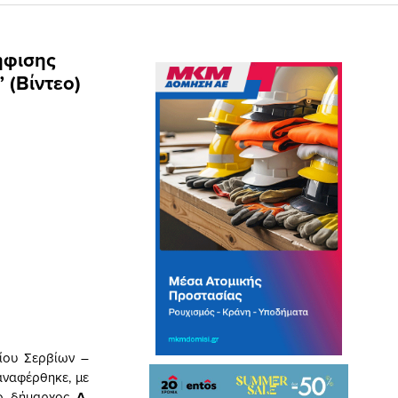
ήφισης
 (Bίντεο)
ίου Σερβίων –
αναφέρθηκε, με
, ο δήμαρχος
Α.