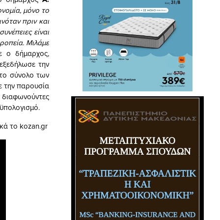
ονομία, μόνο το
ινόταν πριν και
υνέπειες είναι
τροπεία. Μιλάμε
ε ο δήμαρχος,
 εξεδήλωσε την
 το σύνολο των
ε την παρουσία
 διαφωνούντες
οϋπολογισμό.
κά το kozan.gr