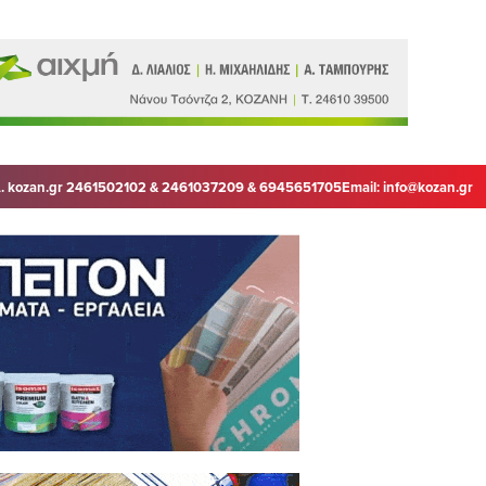
. kozan.gr 2461502102 & 2461037209 & 6945651705
Email:
info@kozan.gr