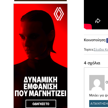
Κοινοποίηση:
Topics:
Σέρβια Κ
4 σχόλια
Ο
Μιλάει για 
ΑΠΑΝΤΗΣΗ