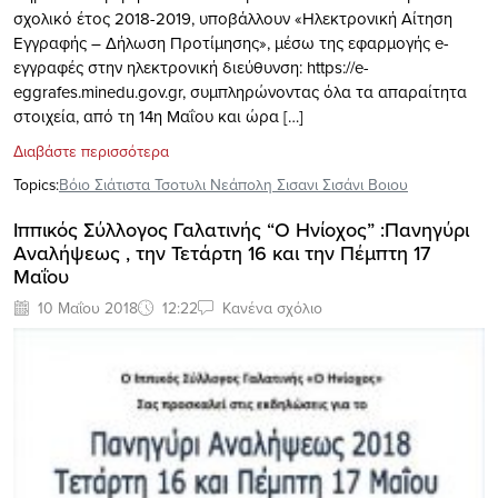
σχολικό έτος 2018-2019, υποβάλλουν «Ηλεκτρονική Αίτηση
Εγγραφής – Δήλωση Προτίμησης», μέσω της εφαρμογής e-
εγγραφές στην ηλεκτρονική διεύθυνση: https://e-
eggrafes.minedu.gov.gr, συμπληρώνοντας όλα τα απαραίτητα
στοιχεία, από τη 14η Μαΐου και ώρα […]
Διαβάστε περισσότερα
Topics:
Βόιο Σιάτιστα Τσοτυλι Νεάπολη Σισανι Σισάνι Βοιου
Ιππικός Σύλλογος Γαλατινής “Ο Ηνίοχος” :Πανηγύρι
Αναλήψεως , την Τετάρτη 16 και την Πέμπτη 17
Μαΐου
10 Μαΐου 2018
12:22
Κανένα σχόλιο