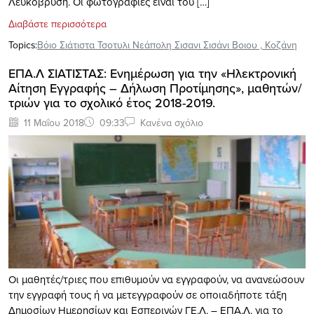
Λευκόβρυση. Οι φωτογραφίες είναι του […]
Διαβάστε περισσότερα
Topics:
Βόιο Σιάτιστα Τσοτυλι Νεάπολη Σισανι Σισάνι Βοιου
,
Κοζάνη
ΕΠΑ.Λ ΣΙΑΤΙΣΤΑΣ: Ενημέρωση για την «Ηλεκτρονική
Αίτηση Εγγραφής – Δήλωση Προτίμησης», μαθητών/
τριών για το σχολικό έτος 2018-2019.
11 Μαΐου 2018
09:33
Κανένα σχόλιο
Οι μαθητές/τριες που επιθυμούν να εγγραφούν, να ανανεώσουν
την εγγραφή τους ή να μετεγγραφούν σε οποιαδήποτε τάξη
Δημοσίων Ημερησίων και Εσπερινών ΓΕ.Λ. – ΕΠΑ.Λ. για το