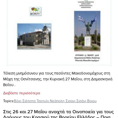
Τέλεση μνημόσυνου για τους πεσόντες Μακεδονομάχους στη
Μάχη της Οσνίτσανης, την Κυριακή 27 Μαΐου, στη Δαμασκηνιά
Βοΐου .
Διαβάστε περισσότερα
Topics:
Βόιο Σιάτιστα Τσοτυλι Νεάπολη Σισανι Σισάνι Βοιου
Στις 26 και 27 Μαΐου ανοιχτά τα Οινοποιεία για τους
Δρόμους του Κρασιού της Βορείου Ελλάδος – Ποια