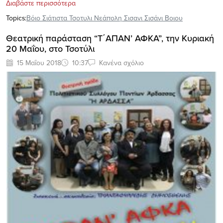
Διαβάστε περισσότερα
Topics:
Βόιο Σιάτιστα Τσοτυλι Νεάπολη Σισανι Σισάνι Βοιου
Θεατρική παράσταση “Τ΄ΑΠΑΝ’ ΑΦΚΑ”, την Κυριακή
20 Μαΐου, στο Τσοτύλι
15 Μαΐου 2018
10:37
Κανένα σχόλιο