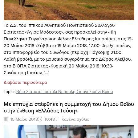
Το Δ.Σ. του Ιππικού Αθλητικού Πολιτιστικού Συλλόγου
Σιάτιστας «Άγιος Μόδεστος», σας προσκαλεί στην «11η
Πανελλήνια Συγκέντρωση Φίλων Ελεύθερης Ιππασίας», στις 19-
20 Μαΐου 2018 •Σάββατο 19 Μαΐου 2018: 17:00 -Άφιξη ιππέων,
στο Ιπποφορβείο του Συλλόγου (περιοχή Γιάγκοβη) 21.00-
Λαϊκή βραδιά, με το μουσικό συγκρότημα της Δώρας Αλεξίου,
στο ΒΙΟΠΑ Σιάτιστας •Κυριακή 20 Μαΐου 2018: 10:30-
Συνάντηση Ιππέων, […]
Διαβάστε περισσότερα
Topics:
Βόιο Σιάτιστα Τσοτυλι Νεάπολη Σισανι Σισάνι Βοιου
Με επιτυχία στέφθηκε η συμμετοχή του Δήμου Βοΐου
στην έκθεση «Ελλάδος Γεύση»
15 Μαΐου 2018
10:48
Κανένα σχόλιο