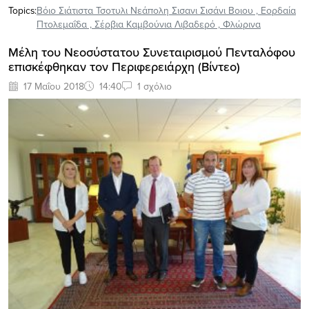
Topics:
Βόιο Σιάτιστα Τσοτυλι Νεάπολη Σισανι Σισάνι Βοιου
,
Εορδαία
Πτολεμαΐδα
,
Σέρβια Καμβούνια Λιβαδερό
,
Φλώρινα
Μέλη του Νεοσύστατου Συνεταιρισμού Πενταλόφου
επισκέφθηκαν τον Περιφερειάρχη (Bίντεο)
17 Μαΐου 2018
14:40
1 σχόλιο