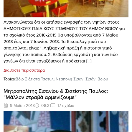
Ανακοινώνεται ότι οι αιτήσεις εγγραφής των νηπίων στους
ΔΗΜΟΤΙΚΟΥΣ ΠΑΙΔΙΚΟΥΣ ΣΤΑΘΜΟΥΣ ΤΟΥ ΔΗΜΟΥ ΒΟΪΟΥ για
το σχολικό έτος 2018-2019 θα υποβάλλονται από 7 Μαΐου
2018 έως και 7 Ιουνίου 2018. Τα δικαιολογητικά που
απαιτούνται είναι: 1. Ληξιαρχική πράξη ή πιστοποιητικό
γέννησης του παιδιού. 2. Βεβαίωση εργοδότη και των δύο
γονέων ότι είναι εργαζόμενοι ή πρόκειται […]
Διαβάστε περισσότερα
Topics:
Βόιο Σιάτιστα Τσοτυλι Νεάπολη Σισανι Σισάνι Βοιου
Μητροπολίτης Σισανίου & Σιατίστης Παύλος:
”Μάλλον στραβά αρμενίζουμε”
9 Μαΐου 2018
08:31
17 σχόλια