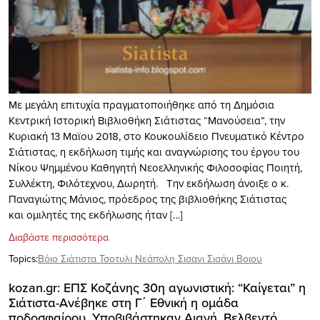
Με μεγάλη επιτυχία πραγματοποιήθηκε από τη Δημόσια
Κεντρική Ιστορική Βιβλιοθήκη Σιάτιστας “Μανούσεια”, την
Κυριακή 13 Μαϊου 2018, στο Κουκουλίδειο Πνευματικό Κέντρο
Σιάτιστας, η εκδήλωση τιμής και αναγνώρισης του έργου του
Νίκου Ψημμένου Καθηγητή Νεοελληνικής Φιλοσοφίας Ποιητή,
Συλλέκτη, Φιλότεχνου, Δωρητή. Την εκδήλωση άνοιξε ο κ.
Παναγιώτης Μάνιος, πρόεδρος της βιβλιοθήκης Σιάτιστας
και ομιλητές της εκδήλωσης ήταν […]
Διαβάστε περισσότερα
Topics:
Βόιο Σιάτιστα Τσοτυλι Νεάπολη Σισανι Σισάνι Βοιου
kozan.gr: ΕΠΣ Κοζάνης 30η αγωνιστική: “Καίγεται” η
Σιάτιστα-Ανέβηκε στη Γ΄ Εθνική η ομάδα
ποδοσφαίρου. Υποβιβάστηκαν Αιανή, Βελβεντό,