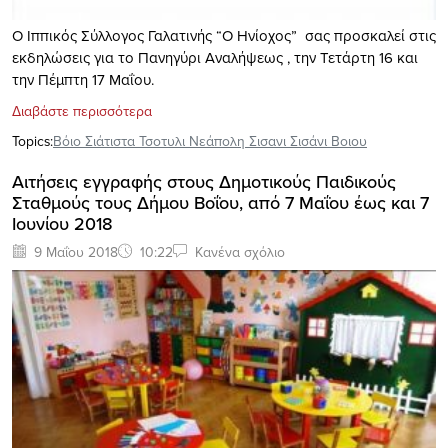
Ο Ιππικός Σύλλογος Γαλατινής “Ο Ηνίοχος” σας προσκαλεί στις
εκδηλώσεις για το Πανηγύρι Αναλήψεως , την Τετάρτη 16 και
την Πέμπτη 17 Μαΐου.
Διαβάστε περισσότερα
Topics:
Βόιο Σιάτιστα Τσοτυλι Νεάπολη Σισανι Σισάνι Βοιου
Αιτήσεις εγγραφής στους Δημοτικούς Παιδικούς
Σταθμούς τους Δήμου Βοΐου, από 7 Μαΐου έως και 7
Ιουνίου 2018
9 Μαΐου 2018
10:22
Κανένα σχόλιο