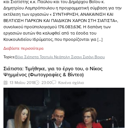
και Σιατίστης κ.κ. Παύλου και του Δημάρχου Βοΐου κ.
Δημητρίου Λαμπρόπουλου η προγραμματική σύμβαση για την
εκτέλεση των εργασιών « ΣΥΝΤΗΡΗΣΗ, ΑΝΑΚΑΙΝΙΣΗ ΚΑΙ
ΒΕΛΤΙΩΣΗ ΠΑΡΚΩΝ ΚΑΙ ΠΑΙΔΙΚΩΝ ΧΑΡΩΝ ΣΤΗ ΣΙΑΤΙΣΤΑ»,
συνολικού προϋπολογισμού 176.083,63€. Η δαπάνη των
εργασιών αυτών θα καλυφθεί από τα έσοδα του
Κουκουλιδείου Ιδρύματος, που προορίζονται για […]
Διαβάστε περισσότερα
Topics:
Βόιο Σιάτιστα Τσοτυλι Νεάπολη Σισανι Σισάνι Βοιου
Σιάτιστα: Τιμήθηκε, για το έργο του, ο Νίκος
Ψημμένος (Φωτογραφίες & Βίντεο)
13 Μαΐου 2018
23:00
Κανένα σχόλιο