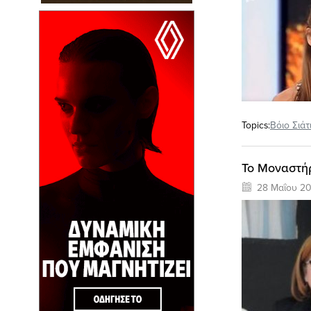
Topics:
Βόιο Σιάτ
Το Μοναστήρ
28 Μαΐου 20