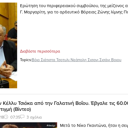
Ερώτηση του περιφερειακού συμβούλου, της μείζονος α
Γ. Μαργαρίτη, για το αρδευτικό Βόρειας Ζώνης λίμνης 
Διαβάστε περισσότερα
Topics:
Βόιο Σιάτιστα Τσοτυλι Νεάπολη Σισανι Σισάνι Βοιου
ν Κέλλυ Τσιόκα από την Γαλατινή Βοΐου. Έβγαλε τις 60.0
ιγμή (Βίντεο)
18
07:35
3 σχόλια
Μετά το Νίκο Γκαντώνα, ήταν η σει