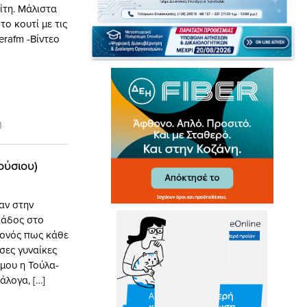
ίτη. Μάλιστα
το κουτί με τις
erafm -Βίντεο
η
ούσιου)
αν στην
ιάδος στο
γονός πως κάθε
σες γυναίκες
 μου η Τούλα-
άλογα, […]