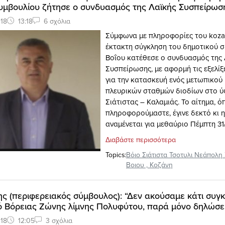
υμβουλίου ζήτησε ο συνδυασμός της Λαϊκής Συσπείρωσ
18
13:18
6 σχόλια
Σύμφωνα με πληροφορίες του kozan.
έκτακτη σύγκληση του δημοτικού 
Βοΐου κατέθεσε ο συνδυασμός της 
Συσπείρωσης, με αφορμή τις εξελίξε
για την κατασκευή ενός μετωπικού 
πλευρικών σταθμών διοδίων στο ύ
Σιάτιστας – Kαλαμιάς. Το αίτημα, 
πληροφορούμαστε, έγινε δεκτό κι 
αναμένεται για μεθαύριο Πέμπτη 31/
Διαβάστε περισσότερα
Topics:
Βόιο Σιάτιστα Τσοτυλι Νεάπολη 
Βοιου
,
Κοζάνη
ης (περιφερειακός σύμβουλος): “Δεν ακούσαμε κάτι συγκ
ό Βόρειας Ζώνης λίμνης Πολυφύτου, παρά μόνο δηλώσε
18
12:05
3 σχόλια