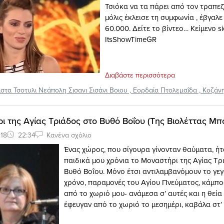
Τσιόκα να τα πάρει από τον τραπεζ
μόλις έκλεισε τη συμφωνία , έβγαλε 
60.000. Δείτε το βίντεο… Kείμενο si
ItsShowTimeGR
Διαβάστε περισσότερα
ιστα Τσοτυλι Νεάπολη Σισανι Σισάνι Βοιου
,
Εορδαία Πτολεμαΐδα
,
Κοζάν
ι της Αγίας Τριάδος στο Βυθό Βοΐου (Της Βιολέττας Μπ
18
22:34
Κανένα σχόλιο
Ένας χώρος, που σίγουρα γίνονταν θαύματα, ήτ
παιδικά μου χρόνια το Μοναστήρι της Αγίας Τρ
Βυθό Βοΐου. Μόνο έτσι αντιλαμβανόμουν το γε
χρόνο, παραμονές του Αγίου Πνεύματος, κάμπο
από το χωριό μου- ανάμεσα σ’ αυτές και η θεία
έφευγαν από το χωριό το μεσημέρι, καβάλα στ’ 