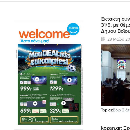
Έκτακτη συν
31/5, με θέ
Δήμου Βοΐο
29 Μαΐου 20
Topics:
Βόιο Σιάτ
kozan.gr: Ξ