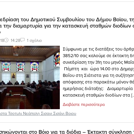
εδρίαση του Δημοτικού Συμβουλίου του Δήμου Βοϊου, τ
μα την διαμαρτυρία για την κατασκευή σταθμών διοδίων 
υ
18
14:28
1 σχόλιο
Σύμφωνα με τις διατάξεις του άρθρ
3852/10 σας καλούμε σε έκτακτη δ
συνεδρίαση την 31η του μηνός Μαΐ
Πέμπτη και ώρα 14.00 στο Δημαρ
Βοΐου στη Σιάτιστα για τη συζήτησ
απόφασης στο παρακάτω μόνον θέ
ημερήσιας διάταξης: Διαμαρτυρία 
κατασκευή σταθμών διοδίων στα [
Διαβάστε περισσότερα
ιστα Τσοτυλι Νεάπολη Σισανι Σισάνι Βοιου
εσηκώνονται στο Βόιο για τα διόδια – Έκτακτη σύγκληση 