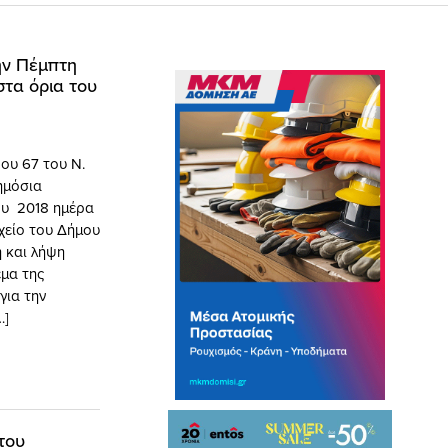
ην Πέμπτη
στα όρια του
ου 67 του Ν.
ημόσια
ου 2018 ημέρα
χείο του Δήμου
η και λήψη
μα της
για την
…]
του