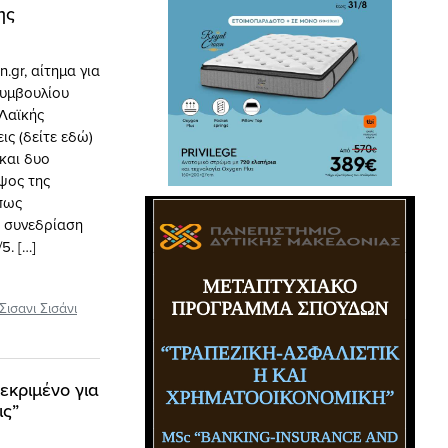
ης
gr, αίτημα για
συμβουλίου
Λαϊκής
ις (δείτε εδώ)
και δυο
ψος της
όπως
η συνεδρίαση
5. […]
Σισανι Σισάνι
εκριμένο για
ις”