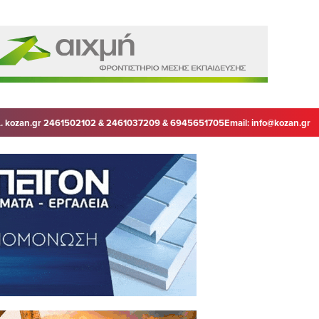
. kozan.gr 2461502102 & 2461037209 & 6945651705
Email:
info@kozan.gr