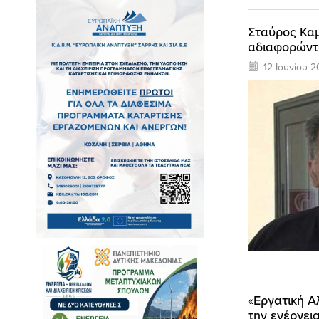
Σταύρος Καμ
αδιαφορώντα
12 Ιουνίου 2
«Εργατική Α
την ενέργει