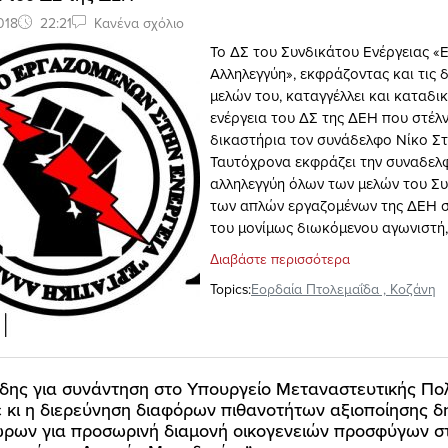
018
22:21
Κανένα σχόλιο
Το ΔΣ του Συνδικάτου Ενέργειας «
Αλληλεγγύη», εκφράζοντας και τις 
μελών του, καταγγέλλει και καταδικ
ενέργεια του ΔΣ της ΔΕΗ που στέλν
δικαστήρια τον συνάδελφο Νίκο Στ
Ταυτόχρονα εκφράζει την συναδελφ
αλληλεγγύη όλων των μελών του Συ
των απλών εργαζομένων της ΔΕΗ
του μονίμως διωκόμενου αγωνιστή,
Διαβάστε περισσότερα
Topics:
Εορδαία Πτολεμαΐδα
,
Κοζάνη
δης για συνάντηση στο Υπουργείο Μεταναστευτικής Πολ
 κι η διερεύνηση διαφόρων πιθανοτήτων αξιοποίησης δ
ώρων για προσωρινή διαμονή οικογενειών προσφύγων σ