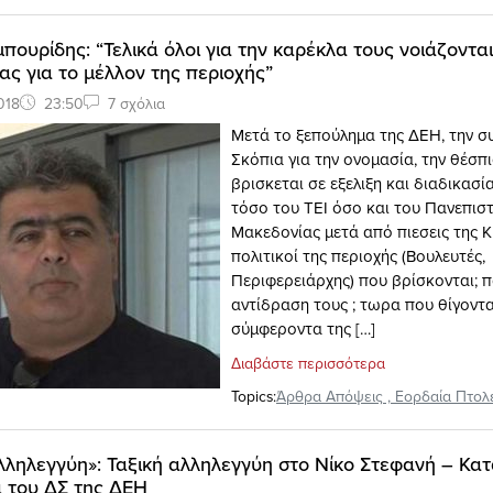
πουρίδης: “Τελικά όλοι για την καρέκλα τους νοιάζονται
ς για το μέλλον της περιοχής”
018
23:50
7 σχόλια
Μετά το ξεπούλημα της ΔΕΗ, την σ
Σκόπια για την ονομασία, την θέσπι
βρισκεται σε εξελιξη και διαδικασ
τόσο του ΤΕΙ όσο και του Πανεπισ
Μακεδονίας μετά από πιεσεις της Κ
πολιτικοί της περιοχής (Βουλευτές,
Περιφερειάρχης) που βρίσκονται; π
αντίδραση τους ; τωρα που θίγοντα
σύμφεροντα της […]
Διαβάστε περισσότερα
Topics:
Άρθρα Απόψεις
,
Εορδαία Πτολ
λληλεγγύη»: Ταξική αλληλεγγύη στο Νίκο Στεφανή – Κα
α του ΔΣ της ΔΕΗ