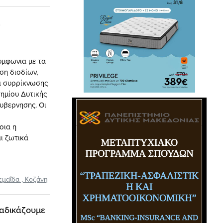
υμφωνια με τα
ση διοδίων,
ία συρρίκνωσης
τημίου Δυτικής
υβερνησης. Οι
οια η
ι ζωτικά
εμαΐδα
,
Κοζάνη
ταδικάζουμε