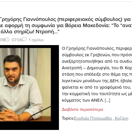
 Γρηγόρης Γιαννόπουλος (περιφερειακός σύμβουλος) για
ε αφορμή τη συμφωνία για Βόρεια Μακεδονία: “Το “αναγ
 άλλα στηρίζω! Ντροπή…”
018
07:06
1 σχόλιο
Ο Γρηγόρης Γιαννόπουλος, περιφερ
σύμβουλος εκ Γρεβενών, που πρό
ανεξαρτητοποιήθηκε από το συνδ
Ανατροπή – Δημιουργία, του Θ. Καρ
στάση που επέδειξε στο θέμα της 
λιγνιτικών μονάδων της ΔΕΗ, έβαλ
φαίνεται κι από το γραφόμενά του,
την κομματική του ταυτότητα ως μ
κόμματος των ΑΝΕΛ. […]
Διαβάστε περισσότερα
Topics:
Εορδαία Πτολεμαΐδα
,
Κοζάνη