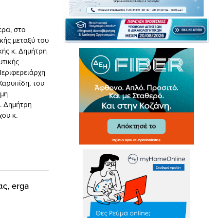
ρα, στο
κής μεταξύ του
ής κ. Δημήτρη
υτικής
Περιφερειάρχη
Καρυπίδη, του
ίμη
. Δημήτρη
ου κ.
ς, erga