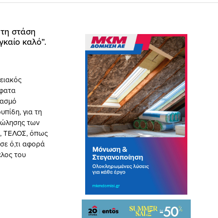
 τη στάση
καίο καλό”.
ειακός
σφατα
υασμό
υπίδη, για τη
πώλησης των
ε, ΤΕΛΟΣ, όπως
 σε ό,τι αφορά
έλος του