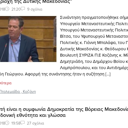
ριοχή της Δυτικής Μακεδονίας”
018
21:20
9 σχόλια
Συνάντηση πραγματοποιήθηκε σήμε
Υπουργείο Μεταναστευτικής Πολιτι
Υπουργού Μεταναστευτικής Πολιτικ
Βίτσα, του Υφυπουργού Μεταναστε
Πολιτικής κ. Γιάννη Μπαλάφα, του 
Δυτικής Μακεδονίας κ. Θεόδωρου 
Βουλευτή ΣΥΡΙΖΑ Π.Ε Κοζάνης κ. Μ
Δημητριάδη, του Δημάρχου Βοϊου κ
Λαμπρόπουλου, και του Αντιδημάρχ
η Γεώργιου. Αφορμή της συνάντησης ήταν η συζήτηση […]
σότερα
Πτολεμαΐδα
,
Κοζάνη
τή είναι η συμφωνία Δημοκρατία της Βόρειας Μακεδονία
δονική εθνότητα και γλώσσα
018
19:58
27 σχόλια