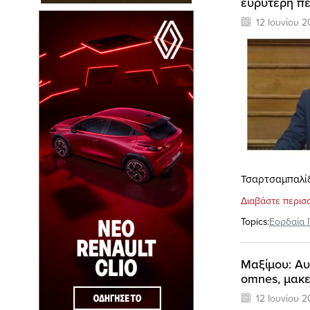
ευρύτερη πε
12 Ιουνίου 2
Τσαρτσαμπαλίδ
Διαβάστε περισ
Topics:
Εορδαία 
Μαξίμου: Αυ
omnes, μακε
12 Ιουνίου 2