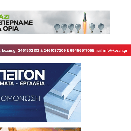
. kozan.gr 2461502102 & 2461037209 & 6945651705
Email:
info@kozan.gr