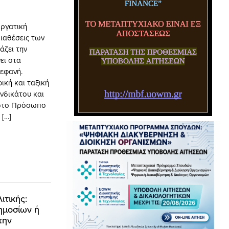
Εργατική
διαθέσεις των
άζει την
ει στα
εφανή.
ική και ταξική
νδικάτου και
 στο Πρόσωπο
 […]
ιτικής:
ημοσίων ή
την