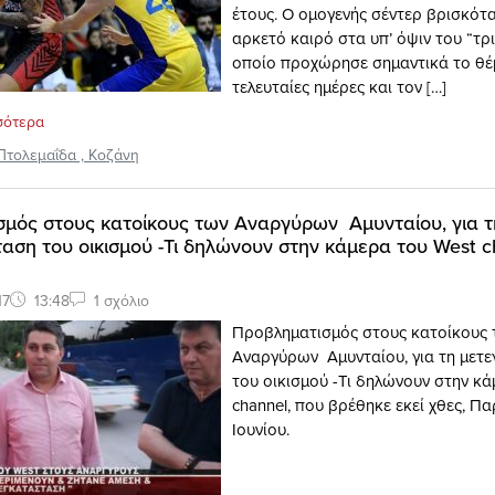
έτους. Ο ομογενής σέντερ βρισκότ
αρκετό καιρό στα υπ’ όψιν του “τρι
οποίο προχώρησε σημαντικά το θέμ
τελευταίες ημέρες και τον […]
σότερα
Πτολεμαΐδα
,
Κοζάνη
μός στους κατοίκους των Αναργύρων Αμυνταίου, για τ
αση του οικισμού -Τι δηλώνουν στην κάμερα του West c
17
13:48
1 σχόλιο
Προβληματισμός στους κατοίκους 
Αναργύρων Αμυνταίου, για τη μετ
του οικισμού -Τι δηλώνουν στην κά
channel, που βρέθηκε εκεί χθες, Π
Ιουνίου.