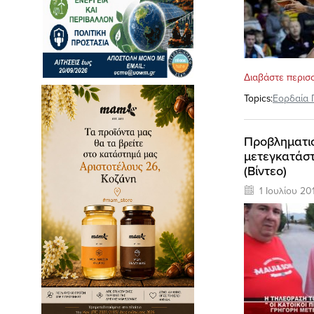
Διαβάστε περισ
Topics:
Εορδαία 
Προβληματισ
μετεγκατάστ
(Βίντεο)
1 Ιουλίου 20