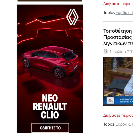
Διαβάστε περισ
Topics:
Εορδαία 
Τοποθέτηση 
Προστασίας 
λιγνιτικών π
1 Ιουλίου 20
Διαβάστε περισ
Topics:
Εορδαία 