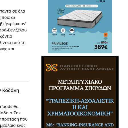
απαντά σε όλα
 που: α)
) ‘γκρέμισαν’
αρά-Βενιζέλου
ιζόντιο
βίντεο από τη
γής και
ν Κοζάνη
rfoods θα
ίοδο ο Ζακ
ην πρόταση που
υμβόλαιο ενός