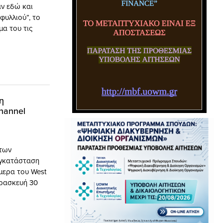
αν εδώ και
φυλλιού”, το
α του τις
η
hannel
των
εγκατάσταση
μερα του West
αρασκευή 30