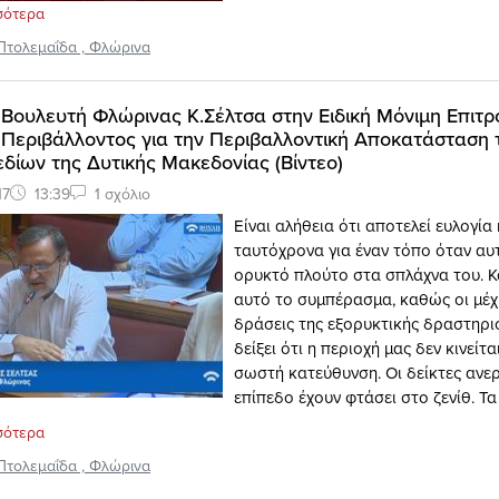
σότερα
Πτολεμαΐδα
,
Φλώρινα
Βουλευτή Φλώρινας Κ.Σέλτσα στην Ειδική Μόνιμη Επιτ
Περιβάλλοντος για την Περιβαλλοντική Αποκατάσταση
εδίων της Δυτικής Μακεδονίας (Βίντεο)
17
13:39
1 σχόλιο
Είναι αλήθεια ότι αποτελεί ευλογία
ταυτόχρονα για έναν τόπο όταν αυτ
ορυκτό πλούτο στα σπλάχνα του. 
αυτό το συμπέρασμα, καθώς οι μέ
δράσεις της εξορυκτικής δραστηρι
δείξει ότι η περιοχή μας δεν κινείτα
σωστή κατεύθυνση. Οι δείκτες ανερ
επίπεδο έχουν φτάσει στο ζενίθ. Τα 
σότερα
Πτολεμαΐδα
,
Φλώρινα