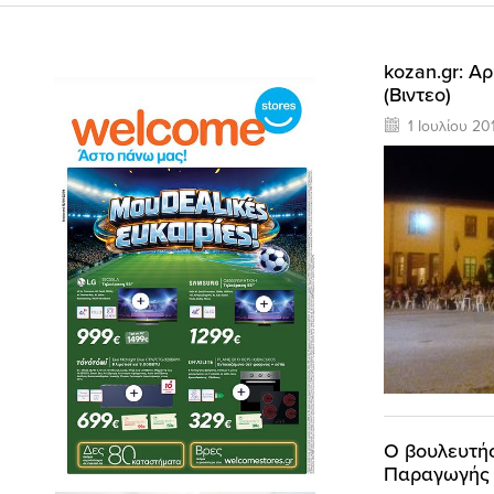
kozan.gr: Α
(Βιντεο)
1 Ιουλίου 20
O βουλευτής
Παραγωγής κ