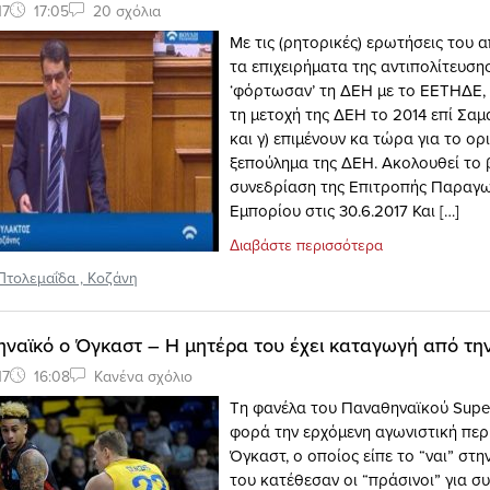
17
17:05
20 σχόλια
Με τις (ρητορικές) ερωτήσεις του 
τα επιχειρήματα της αντιπολίτευσης
‘φόρτωσαν’ τη ΔΕΗ με το ΕΕΤΗΔΕ, β
τη μετοχή της ΔΕΗ το 2014 επί Σαμ
και γ) επιμένουν κα τώρα για το ορ
ξεπούλημα της ΔΕΗ. Ακολουθεί το 
συνεδρίαση της Επιτροπής Παραγω
Εμπορίου στις 30.6.2017 Και […]
Διαβάστε περισσότερα
Πτολεμαΐδα
,
Κοζάνη
ναϊκό ο Όγκαστ – H μητέρα του έχει καταγωγή από τη
17
16:08
Κανένα σχόλιο
Tη φανέλα του Παναθηναϊκού Supe
φορά την ερχόμενη αγωνιστική περ
Όγκαστ, ο οποίος είπε το “ναι” στ
του κατέθεσαν οι “πράσινοι” για σ