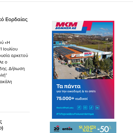
ικό Εορδαίας
ού «Η
 Ιουλίου
ουσία αρκετού
λε ο
ίδης. Δήλωση
ολή”
πακάλη
ς
ο)