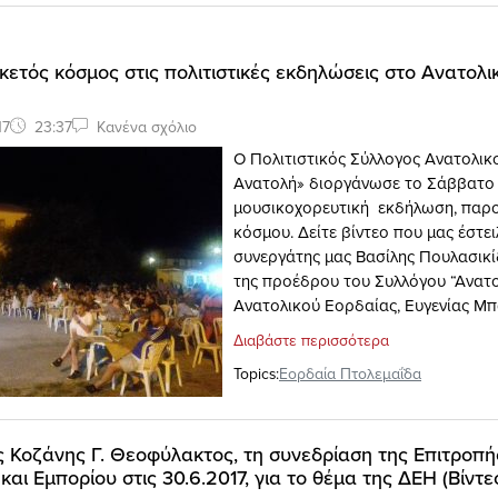
ρκετός κόσμος στις πολιτιστικές εκδηλώσεις στο Ανατολ
17
23:37
Κανένα σχόλιο
Ο Πολιτιστικός Σύλλογος Ανατολικ
Ανατολή» διοργάνωσε το Σάββατο 1
μουσικοχορευτική εκδήλωση, παρ
κόσμου. Δείτε βίντεο που μας έστει
συνεργάτης μας Βασίλης Πουλασικ
της προέδρου του Συλλόγου “Ανατ
Ανατολικού Εορδαίας, Ευγενίας Μ
Διαβάστε περισσότερα
Topics:
Εορδαία Πτολεμαΐδα
 Κοζάνης Γ. Θεοφύλακτος, τη συνεδρίαση της Επιτροπή
αι Εμπορίου στις 30.6.2017, για το θέμα της ΔΕΗ (Βίντε