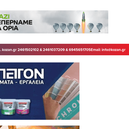
. kozan.gr 2461502102 & 2461037209 & 6945651705
Email:
info@kozan.gr