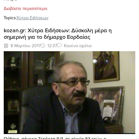
Διαβάστε περισσότερα
Topics:
Xύτρα Ειδήσεων
kozan.gr: Χύτρα Ειδήσεων: Δύσκολη μέρα η
σημερινή για το δήμαρχο Εορδαίας
8 Μαρτίου 2017
12:37
Κανένα σχόλιο
Πέθανε, σήμερα Τετάρτη 8/3, σε ηλικία 83 ετών, ο