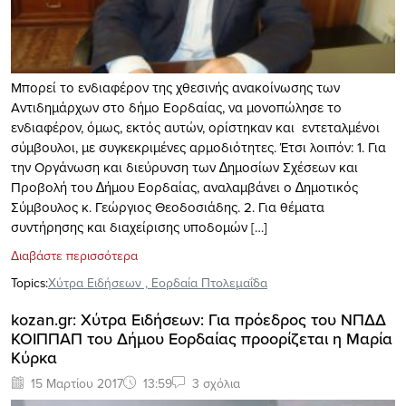
Μπορεί το ενδιαφέρον της χθεσινής ανακοίνωσης των
Αντιδημάρχων στο δήμο Εορδαίας, να μονοπώλησε το
ενδιαφέρον, όμως, εκτός αυτών, ορίστηκαν και εντεταλµένοι
σύμβουλοι, με συγκεκριμένες αρμοδιότητες. Έτσι λοιπόν: 1. Για
την Οργάνωση και διεύρυνση των ∆ηµοσίων Σχέσεων και
Προβολή του ∆ήµου Εορδαίας, αναλαµβάνει ο ∆ηµοτικός
Σύµβουλος κ. Γεώργιος Θεοδοσιάδης. 2. Για θέµατα
συντήρησης και διαχείρισης υποδοµών […]
Διαβάστε περισσότερα
Topics:
Xύτρα Ειδήσεων
,
Εορδαία Πτολεμαΐδα
kozan.gr: Χύτρα Ειδήσεων: Για πρόεδρος του ΝΠΔΔ
ΚΟΙΠΠΑΠ του Δήμου Εορδαίας προορίζεται η Μαρία
Κύρκα
15 Μαρτίου 2017
13:59
3 σχόλια