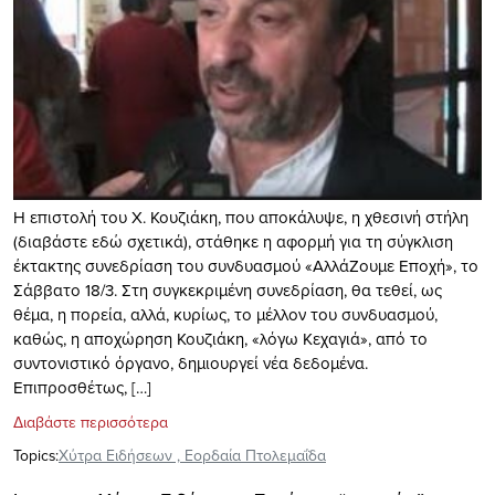
Η επιστολή του Χ. Κουζιάκη, που αποκάλυψε, η χθεσινή στήλη
(διαβάστε εδώ σχετικά), στάθηκε η αφορμή για τη σύγκλιση
έκτακτης συνεδρίαση του συνδυασμού «ΑλλάΖουμε Εποχή», το
Σάββατο 18/3. Στη συγκεκριμένη συνεδρίαση, θα τεθεί, ως
θέμα, η πορεία, αλλά, κυρίως, το μέλλον του συνδυασμού,
καθώς, η αποχώρηση Κουζιάκη, «λόγω Κεχαγιά», από το
συντονιστικό όργανο, δημιουργεί νέα δεδομένα.
Επιπροσθέτως, […]
Διαβάστε περισσότερα
Topics:
Xύτρα Ειδήσεων
,
Εορδαία Πτολεμαΐδα