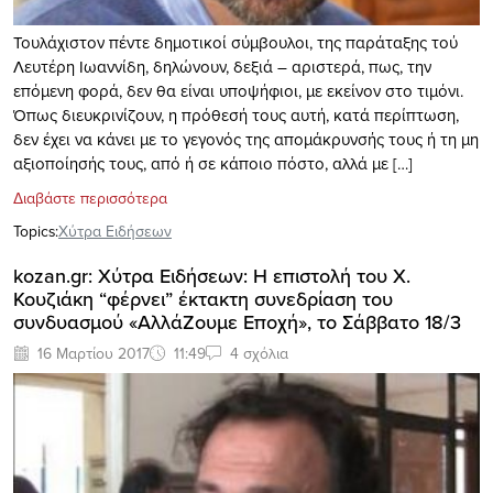
Τουλάχιστον πέντε δημοτικοί σύμβουλοι, της παράταξης τού
Λευτέρη Ιωαννίδη, δηλώνουν, δεξιά – αριστερά, πως, την
επόμενη φορά, δεν θα είναι υποψήφιοι, με εκείνον στο τιμόνι.
Όπως διευκρινίζουν, η πρόθεσή τους αυτή, κατά περίπτωση,
δεν έχει να κάνει με το γεγονός της απομάκρυνσής τους ή τη μη
αξιοποίησής τους, από ή σε κάποιο πόστο, αλλά με […]
Διαβάστε περισσότερα
Topics:
Xύτρα Ειδήσεων
kozan.gr: Χύτρα Ειδήσεων: Η επιστολή του Χ.
Κουζιάκη “φέρνει” έκτακτη συνεδρίαση του
συνδυασμού «ΑλλάΖουμε Εποχή», το Σάββατο 18/3
16 Μαρτίου 2017
11:49
4 σχόλια