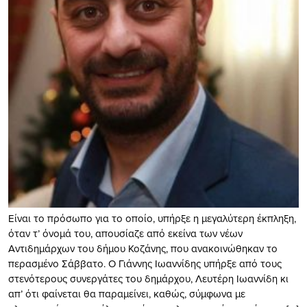
Είναι το πρόσωπο για το οποίο, υπήρξε η μεγαλύτερη έκπληξη,
όταν τ’ όνομά του, απουσίαζε από εκείνα των νέων
Αντιδημάρχων του δήμου Κοζάνης, που ανακοινώθηκαν το
περασμένο Σάββατο. Ο Γιάννης Ιωαννίδης υπήρξε από τους
στενότερους συνεργάτες του δημάρχου, Λευτέρη Ιωαννίδη κι
απ’ ότι φαίνεται θα παραμείνει, καθώς, σύμφωνα με