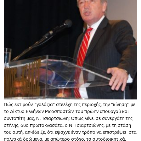
Πώς εκτιμούν, “γαλάζια” στελέχη της περιοχής, την “κίνηση”, με
το Δίκτυο Ελλήνων Ριζοσπαστών, του πρώην υπουργού και
συντοπίτη μας, Ν. Τσιαρτσιώνη; Όπως λένε, σε συνεργάτη της
στήλης, δυο πρωτοκλασάτα, ο Ν. Τσιαρτσιώνης, με τη στάση
του αυτή, απ-έδειξε, ότι έψαχνε έναν τρόπο να επιστρέψει στα
πολιτικά δρώμενα, με απώτερο στόχο, τα αυτοδιοικητικά,