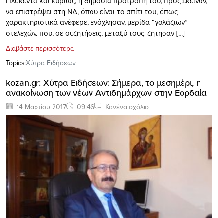
Πλακεντά και κυρίως, η δημόσια προτροπή του, προς εκείνον,
να επιστρέψει στη ΝΔ, όπου είναι το σπίτι του, όπως
χαρακτηριστικά ανέφερε, ενόχλησαν, μερίδα “γαλάζιων”
στελεχών, που, σε συζητήσεις, μεταξύ τους, ζήτησαν […]
Διαβάστε περισσότερα
Topics:
Xύτρα Ειδήσεων
kozan.gr: Χύτρα Ειδήσεων: Σήμερα, το μεσημέρι, η
ανακοίνωση των νέων Αντιδημάρχων στην Εορδαία
14 Μαρτίου 2017
09:46
Κανένα σχόλιο