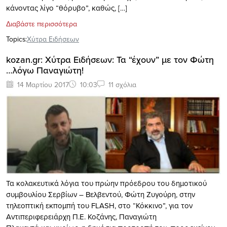
κάνοντας λίγο “θόρυβο”, καθώς, […]
Διαβάστε περισσότερα
Topics:
Xύτρα Ειδήσεων
kozan.gr: Χύτρα Ειδήσεων: Τα “έχουν” με τον Φώτη
…λόγω Παναγιώτη!
14 Μαρτίου 2017
10:03
11 σχόλια
Τα κολακευτικά λόγια του πρώην πρόεδρου του δημοτικού
συμβουλίου Σερβίων – Βελβεντού, Φώτη Ζυγούρη, στην
τηλεοπτική εκπομπή του FLASH, στο “Κόκκινο”, για τον
Αντιπεριφερειάρχη Π.Ε. Κοζάνης, Παναγιώτη