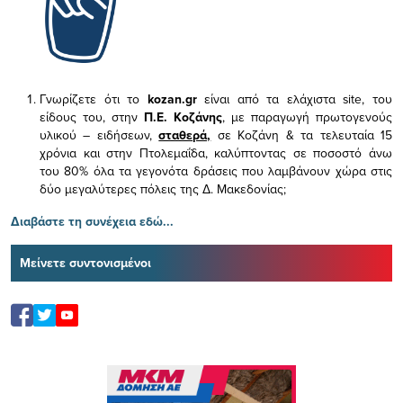
Γνωρίζετε ότι το
kozan.gr
είναι από τα ελάχιστα
site, του
είδους του,
στην
Π.Ε. Κοζάνης
, με παραγωγή πρωτογενούς
υλικού – ειδήσεων,
σταθερά,
σε Κοζάνη & τα τελευταία 15
χρόνια και στην Πτολεμαΐδα, καλύπτοντας σε ποσοστό άνω
του 80% όλα τα γεγονότα δράσεις που λαμβάνουν χώρα στις
δύο μεγαλύτερες πόλεις της Δ. Μακεδονίας;
Διαβάστε τη συνέχεια εδώ...
Μείνετε συντονισμένοι