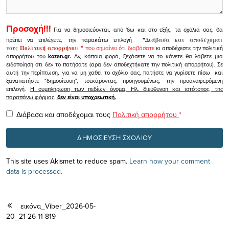
Προσοχή!!!
Για να δημοσιεύονται, από 'δω και στο εξής, τα σχόλιά σας, θα
πρέπει να επιλέγετε, την παρακάτω επιλογή
"
Διάβασα και αποδέχομαι
τους
Πολιτική απορρήτου
"
που σημαίνει ότι διαβάσατε
κι αποδέχεστε την πολιτική
απορρήτου του
kozan.gr.
Αν, κάποια φορά, ξεχάσετε να το κάνετε θα λάβετε μια
ειδοποίηση ότι δεν το πατήσατε (αρα δεν αποδεχτήκατε την πολιτική απορρήτου). Σε
αυτή την περίπτωση, για να μη χαθεί το σχόλιο σας, πατήστε να γυρίσετε πίσω και
ξαναπατήστε "δημοσίευση", τσεκάροντας, προηγουμένως, την προαναφερόμενη
επιλογή.
Η συμπλήρωση των πεδίων όνομα, Ηλ. διεύθυνση και ιστότοπος, της
παραπάνω φόρμας,
δεν είναι υποχρεωτική.
Διάβασα και αποδέχομαι τους
Πολιτική απορρήτου
*
This site uses Akismet to reduce spam.
Learn how your comment
data is processed.
εικόνα_Viber_2026-05-
20_21-26-11-819