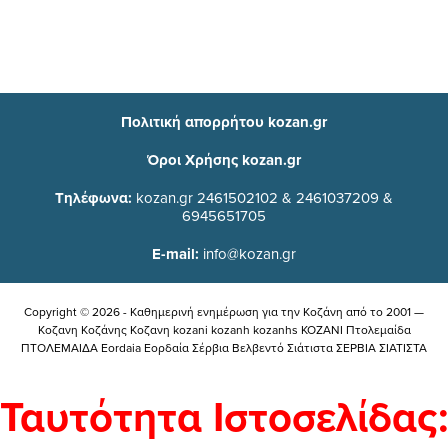
Πολιτική απορρήτου kozan.gr
Όροι Χρήσης kozan.gr
Τηλέφωνα:
kozan.gr 2461502102 & 2461037209 &
6945651705
E-mail:
info@kozan.gr
Copyright © 2026 - Καθημερινή ενημέρωση για την Kοζάνη από το 2001 —
Κοζανη Κοζάνης Κοζανη kozani kozanh kozanhs KOZANI Πτολεμαίδα
ΠΤΟΛΕΜΑΙΔΑ Eordaia Εορδαία Σέρβια Βελβεντό Σιάτιστα ΣΕΡΒΙΑ ΣΙΑΤΙΣΤΑ
Ταυτότητα Ιστοσελίδας: