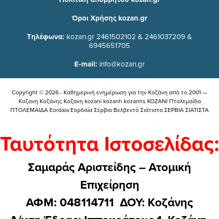
Όροι Χρήσης kozan.gr
Τηλέφωνα:
kozan.gr 2461502102 & 2461037209 &
6945651705
E-mail:
info@kozan.gr
Copyright © 2026 - Καθημερινή ενημέρωση για την Kοζάνη από το 2001 —
Κοζανη Κοζάνης Κοζανη kozani kozanh kozanhs KOZANI Πτολεμαίδα
ΠΤΟΛΕΜΑΙΔΑ Eordaia Εορδαία Σέρβια Βελβεντό Σιάτιστα ΣΕΡΒΙΑ ΣΙΑΤΙΣΤΑ
Ταυτότητα Ιστοσελίδας:
Σαμαράς Αριστείδης – Ατομική
Επιχείρηση
ΑΦΜ: 048114711 ΔΟΥ: Kοζάνης