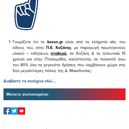
Γνωρίζετε ότι το
kozan.gr
είναι από τα ελάχιστα
site, του
είδους του,
στην
Π.Ε. Κοζάνης
, με παραγωγή πρωτογενούς
υλικού – ειδήσεων,
σταθερά,
σε Κοζάνη & τα τελευταία 15
χρόνια και στην Πτολεμαΐδα, καλύπτοντας σε ποσοστό άνω
του 80% όλα τα γεγονότα δράσεις που λαμβάνουν χώρα στις
δύο μεγαλύτερες πόλεις της Δ. Μακεδονίας;
Διαβάστε τη συνέχεια εδώ...
Μείνετε συντονισμένοι