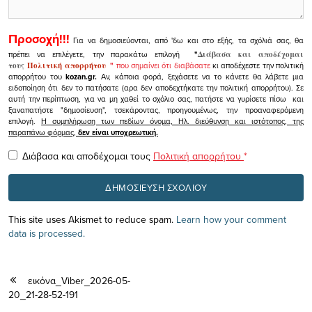
Προσοχή!!!
Για να δημοσιεύονται, από 'δω και στο εξής, τα σχόλιά σας, θα
πρέπει να επιλέγετε, την παρακάτω επιλογή
"
Διάβασα και αποδέχομαι
τους
Πολιτική απορρήτου
"
που σημαίνει ότι διαβάσατε
κι αποδέχεστε την πολιτική
απορρήτου του
kozan.gr.
Αν, κάποια φορά, ξεχάσετε να το κάνετε θα λάβετε μια
ειδοποίηση ότι δεν το πατήσατε (αρα δεν αποδεχτήκατε την πολιτική απορρήτου). Σε
αυτή την περίπτωση, για να μη χαθεί το σχόλιο σας, πατήστε να γυρίσετε πίσω και
ξαναπατήστε "δημοσίευση", τσεκάροντας, προηγουμένως, την προαναφερόμενη
επιλογή.
Η συμπλήρωση των πεδίων όνομα, Ηλ. διεύθυνση και ιστότοπος, της
παραπάνω φόρμας,
δεν είναι υποχρεωτική.
Διάβασα και αποδέχομαι τους
Πολιτική απορρήτου
*
This site uses Akismet to reduce spam.
Learn how your comment
data is processed.
εικόνα_Viber_2026-05-
20_21-28-52-191