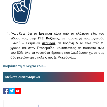
Γνωρίζετε ότι το
kozan.gr
είναι από τα ελάχιστα
site, του
είδους του,
στην
Π.Ε. Κοζάνης
, με παραγωγή πρωτογενούς
υλικού – ειδήσεων,
σταθερά,
σε Κοζάνη & τα τελευταία 15
χρόνια και στην Πτολεμαΐδα, καλύπτοντας σε ποσοστό άνω
του 80% όλα τα γεγονότα δράσεις που λαμβάνουν χώρα στις
δύο μεγαλύτερες πόλεις της Δ. Μακεδονίας;
Διαβάστε τη συνέχεια εδώ...
Μείνετε συντονισμένοι