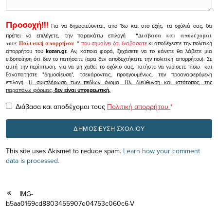
Προσοχή!!!
Για να δημοσιεύονται, από 'δω και στο εξής, τα σχόλιά σας, θα
πρέπει να επιλέγετε, την παρακάτω επιλογή
"
Διάβασα και αποδέχομαι
τους
Πολιτική απορρήτου
"
που σημαίνει ότι διαβάσατε
κι αποδέχεστε την πολιτική
απορρήτου του
kozan.gr.
Αν, κάποια φορά, ξεχάσετε να το κάνετε θα λάβετε μια
ειδοποίηση ότι δεν το πατήσατε (αρα δεν αποδεχτήκατε την πολιτική απορρήτου). Σε
αυτή την περίπτωση, για να μη χαθεί το σχόλιο σας, πατήστε να γυρίσετε πίσω και
ξαναπατήστε "δημοσίευση", τσεκάροντας, προηγουμένως, την προαναφερόμενη
επιλογή.
Η συμπλήρωση των πεδίων όνομα, Ηλ. διεύθυνση και ιστότοπος, της
παραπάνω φόρμας,
δεν είναι υποχρεωτική.
Διάβασα και αποδέχομαι τους
Πολιτική απορρήτου
*
This site uses Akismet to reduce spam.
Learn how your comment
data is processed.
IMG-
b5aa0169cd8803455907e04753c060c6-V