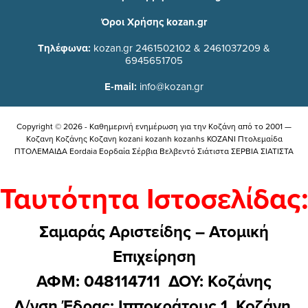
Όροι Χρήσης kozan.gr
Τηλέφωνα:
kozan.gr 2461502102 & 2461037209 &
6945651705
E-mail:
info@kozan.gr
Copyright © 2026 - Καθημερινή ενημέρωση για την Kοζάνη από το 2001 —
Κοζανη Κοζάνης Κοζανη kozani kozanh kozanhs KOZANI Πτολεμαίδα
ΠΤΟΛΕΜΑΙΔΑ Eordaia Εορδαία Σέρβια Βελβεντό Σιάτιστα ΣΕΡΒΙΑ ΣΙΑΤΙΣΤΑ
Ταυτότητα Ιστοσελίδας:
Σαμαράς Αριστείδης – Ατομική
Επιχείρηση
ΑΦΜ: 048114711 ΔΟΥ: Kοζάνης
Δ/νση Έδρας: Ιπποκράτους 1, Κοζάνη,