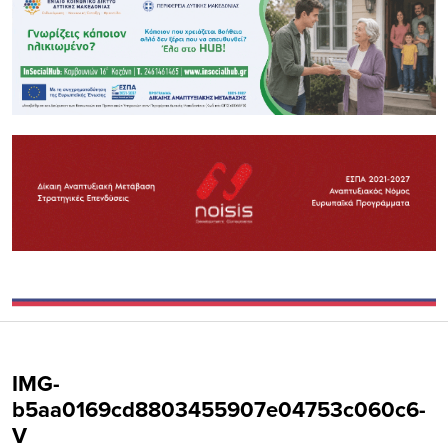
IMG-
b5aa0169cd8803455907e04753c060c6-
V