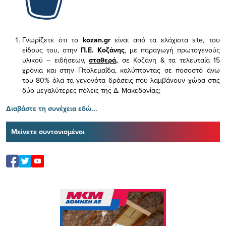
Γνωρίζετε ότι το
kozan.gr
είναι από τα ελάχιστα
site, του
είδους του,
στην
Π.Ε. Κοζάνης
, με παραγωγή πρωτογενούς
υλικού – ειδήσεων,
σταθερά,
σε Κοζάνη & τα τελευταία 15
χρόνια και στην Πτολεμαΐδα, καλύπτοντας σε ποσοστό άνω
του 80% όλα τα γεγονότα δράσεις που λαμβάνουν χώρα στις
δύο μεγαλύτερες πόλεις της Δ. Μακεδονίας;
Διαβάστε τη συνέχεια εδώ...
Μείνετε συντονισμένοι