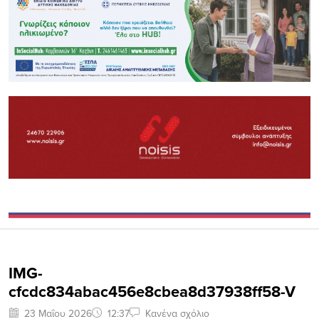
IMG-
cfcdc834abac456e8cbea8d37938ff58-V
23 Μαΐου 2026
12:37
Κανένα σχόλιο