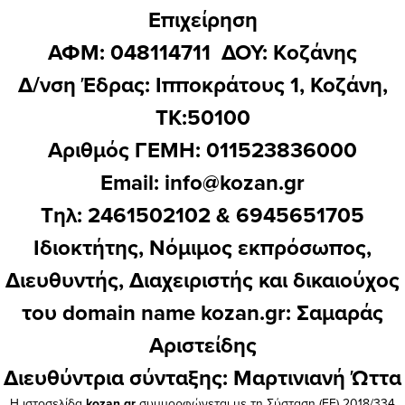
Επιχείρηση
ΑΦΜ: 048114711 ΔΟΥ: Kοζάνης
Δ/νση Έδρας: Ιπποκράτους 1, Κοζάνη,
ΤΚ:50100
Αριθμός ΓΕΜΗ: 011523836000
Email:
info@kozan.gr
Τηλ: 2461502102 & 6945651705
Ιδιοκτήτης, Νόμιμος εκπρόσωπος,
Διευθυντής, Διαχειριστής και δικαιούχος
του domain name kozan.gr: Σαμαράς
Αριστείδης
Διευθύντρια σύνταξης: Μαρτινιανή Ώττα
Η ιστοσελίδα
kozan.gr
συμμορφώνεται με τη Σύσταση (ΕΕ) 2018/334