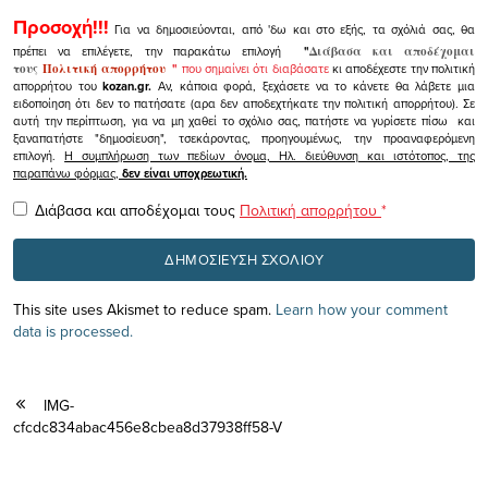
Προσοχή!!!
Για να δημοσιεύονται, από 'δω και στο εξής, τα σχόλιά σας, θα
πρέπει να επιλέγετε, την παρακάτω επιλογή
"
Διάβασα και αποδέχομαι
τους
Πολιτική απορρήτου
"
που σημαίνει ότι διαβάσατε
κι αποδέχεστε την πολιτική
απορρήτου του
kozan.gr.
Αν, κάποια φορά, ξεχάσετε να το κάνετε θα λάβετε μια
ειδοποίηση ότι δεν το πατήσατε (αρα δεν αποδεχτήκατε την πολιτική απορρήτου). Σε
αυτή την περίπτωση, για να μη χαθεί το σχόλιο σας, πατήστε να γυρίσετε πίσω και
ξαναπατήστε "δημοσίευση", τσεκάροντας, προηγουμένως, την προαναφερόμενη
επιλογή.
Η συμπλήρωση των πεδίων όνομα, Ηλ. διεύθυνση και ιστότοπος, της
παραπάνω φόρμας,
δεν είναι υποχρεωτική.
Διάβασα και αποδέχομαι τους
Πολιτική απορρήτου
*
This site uses Akismet to reduce spam.
Learn how your comment
data is processed.
IMG-
cfcdc834abac456e8cbea8d37938ff58-V