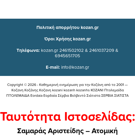
Πολιτική απορρήτου kozan.gr
Όροι Χρήσης kozan.gr
Τηλέφωνα:
kozan.gr 2461502102 & 2461037209 &
6945651705
E-mail:
info@kozan.gr
Copyright © 2026 - Καθημερινή ενημέρωση για την Kοζάνη από το 2001 —
Κοζανη Κοζάνης Κοζανη kozani kozanh kozanhs KOZANI Πτολεμαίδα
ΠΤΟΛΕΜΑΙΔΑ Eordaia Εορδαία Σέρβια Βελβεντό Σιάτιστα ΣΕΡΒΙΑ ΣΙΑΤΙΣΤΑ
Ταυτότητα Ιστοσελίδας:
Σαμαράς Αριστείδης – Ατομική