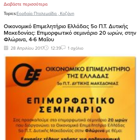
Διαβάστε περισσότερα
Topics:
Εορδαία Πτολεμαΐδα
,
Κοζάνη
Oικονομικό Επιμελητήριο Ελλάδας 5ο Π.Τ. Δυτικής
Μακεδονίας: Eπιμορφωτικό σεμινάριο 20 ωρών, στην
Φλώρινα, 4-6 Μαΐου
28 Απριλίου 2017
12:39
1 σχόλιο