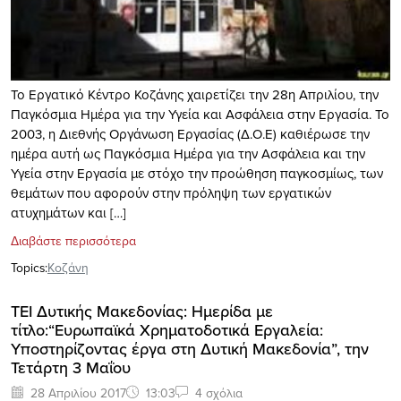
To Εργατικό Κέντρο Κοζάνης χαιρετίζει την 28η Απριλίου, την
Παγκόσμια Ημέρα για την Υγεία και Ασφάλεια στην Εργασία. Το
2003, η Διεθνής Οργάνωση Εργασίας (Δ.Ο.Ε) καθιέρωσε την
ημέρα αυτή ως Παγκόσμια Ημέρα για την Ασφάλεια και την
Υγεία στην Εργασία με στόχο την προώθηση παγκοσμίως, των
θεμάτων που αφορούν στην πρόληψη των εργατικών
ατυχημάτων και […]
Διαβάστε περισσότερα
Topics:
Κοζάνη
TEI Δυτικής Μακεδονίας: Ημερίδα με
τίτλο:“Ευρωπαϊκά Χρηματοδοτικά Εργαλεία:
Υποστηρίζοντας έργα στη Δυτική Μακεδονία”, την
Τετάρτη 3 Μαΐου
28 Απριλίου 2017
13:03
4 σχόλια