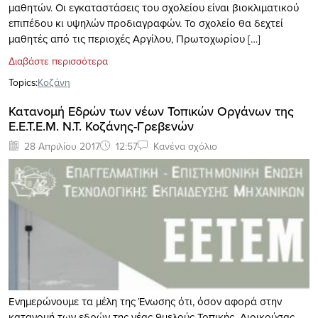
μαθητών. Οι εγκαταστάσεις του σχολείου είναι βιοκλιματικού
επιπέδου κι υψηλών προδιαγραφών. Το σχολείο θα δεχτεί
μαθητές από τις περιοχές Αργίλου, Πρωτοχωρίου […]
Διαβάστε περισσότερα
Topics:
Κοζάνη
Κατανομή Εδρών των νέων Τοπικών Οργάνων της
Ε.Ε.Τ.Ε.Μ. Ν.Τ. Κοζάνης-Γρεβενών
28 Απριλίου 2017
12:57
Κανένα σχόλιο
Ενημερώνουμε τα μέλη της Ένωσης ότι, όσον αφορά στην
κατανομή των εδρών της νέας 9μελούς Τοπικής Διοικούσας