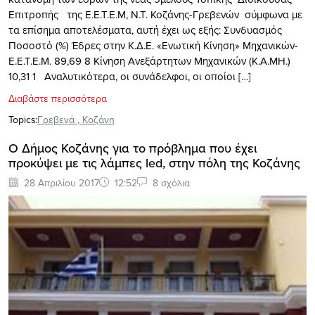
Επιτροπής της Ε.Ε.Τ.Ε.Μ, Ν.Τ. Κοζάνης-Γρεβενών σύμφωνα με
τα επίσημα αποτελέσματα, αυτή έχει ως εξής: Συνδυασμός
Ποσοστό (%) Έδρες στην Κ.Δ.Ε. «Ενωτική Κίνηση» Μηχανικών-
Ε.Ε.Τ.Ε.Μ. 89,69 8 Κίνηση Ανεξάρτητων Μηχανικών (Κ.Α.ΜΗ.)
10,31 1 Αναλυτικότερα, οι συνάδελφοι, οι οποίοι […]
Διαβάστε περισσότερα
Topics:
Γρεβενά
,
Κοζάνη
O Δήμος Κοζάνης για το πρόβλημα που έχει
προκύψει με τις λάμπες led, στην πόλη της Κοζάνης
28 Απριλίου 2017
12:52
8 σχόλια