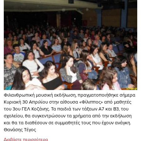
Φιλανθρωπική μουσική εκδήλωση, πραγματοποιήθηκε σήμερα
Κυριακή 30 Απριλίου στην αίθουσα «Φίλιππος» από μαθητές
του 3ου ΓΕΛ Κοζάνης. Τα παιδιά των τάξεων Α7 και Β3, του
σχολείου, θα συγκεντρώσουν τα χρήματα από την εκδήλωση
και θα τα διαθέσουν σε συμμαθητές τους που έχουν ανάγκη.
Θανάσης Τέγος
Διαβάστε περισσότερα