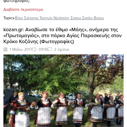
φωτογραφίες:
Διαβάστε περισσότερα
Topics:
Βόιο Σιάτιστα Τσοτυλι Νεάπολη Σισανι Σισάνι Βοιου
kozan.gr: Αναβίωσε το έθιμο «Μάης», ανήμερα της
«Πρωτομαγιάς», στο πάρκο Αγίας Παρασκευής στον
Κρόκο Κοζάνης (Φωτογραφίες)
1 Μαΐου 2017
09:16
2 σχόλια