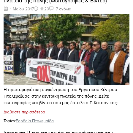
πλατεία της πόλης (Φωτογραφίες & Βίντεο)
1 Μαΐου 2017
11:20
7 σχόλια
Η πρωτομαγιάτικη συγκέντρωση του Εργατικού Κέντρου
Πτολεμαΐδας, στην κεντρική πλατεία της πόλης. Δείτε
φωτογραφίες και βίντεο που μας έστειλε ο Γ. Κατσανίκος:
Διαβάστε περισσότερα
Topics:
Εορδαία Πτολεμαΐδα
kozan.gr: Η πρωτομαγιάτικη συγκέντρωση του