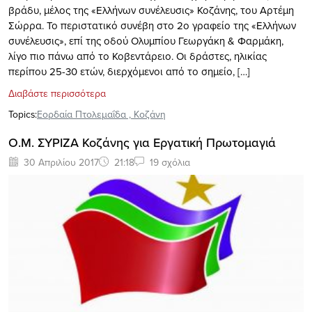
βράδυ, μέλος της «Ελλήνων συνέλευσις» Κοζάνης, του Αρτέμη
Σώρρα. Το περιστατικό συνέβη στο 2ο γραφείο της «Ελλήνων
συνέλευσις», επί της οδού Ολυμπίου Γεωργάκη & Φαρμάκη,
λίγο πιο πάνω από το Κοβεντάρειο. Οι δράστες, ηλικίας
περίπου 25-30 ετών, διερχόμενοι από το σημείο, […]
Διαβάστε περισσότερα
Topics:
Εορδαία Πτολεμαΐδα
,
Κοζάνη
Ο.Μ. ΣΥΡΙΖΑ Κοζάνης για Εργατική Πρωτομαγιά
30 Απριλίου 2017
21:18
19 σχόλια