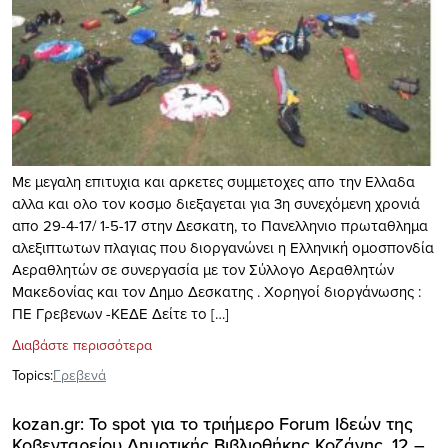
Με μεγαλη επιτυχια και αρκετες συμμετοχες απο την Ελλαδα
αλλα και ολο τον κοσμο διεξαγεται για 3η συνεχόμενη χρονιά
απο 29-4-17/ 1-5-17 στην Δεσκατη, το Πανελληνιο πρωταθλημα
αλεξιπτωτων πλαγιας που διοργανώνει η Ελληνική ομοσπονδία
Αεραθλητών σε συνεργασία με τον Σύλλογο Αεραθλητών
Μακεδονίας και τον Δημο Δεσκατης . Χορηγοί διοργάνωσης :
ΠΕ Γρεβενων -ΚΕΔΕ Δείτε το […]
Διαβάστε περισσότερα
Topics:
Γρεβενά
kozan.gr: Το spot για το τριήμερο Forum Ιδεών της
Κοβενταρείου Δημοτικής Βιβλιοθήκης Κοζάνης, 12 –