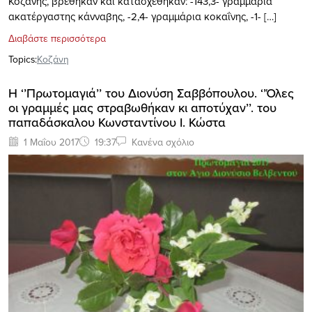
Κοζάνης, βρέθηκαν και κατασχέθηκαν: -143,3- γραμμάρια
ακατέργαστης κάνναβης, -2,4- γραμμάρια κοκαΐνης, -1- […]
Διαβάστε περισσότερα
Topics:
Κοζάνη
Η ‘’Πρωτομαγιά’’ του Διονύση Σαββόπουλου. ‘’Όλες
οι γραμμές μας στραβωθήκαν κι αποτύχαν’’. του
παπαδάσκαλου Κωνσταντίνου Ι. Κώστα
1 Μαΐου 2017
19:37
Κανένα σχόλιο