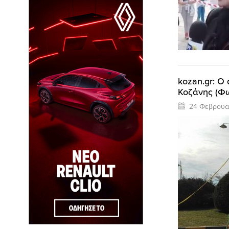
kozan.gr: Ο
Κοζάνης (Φ
24 Φεβρουα