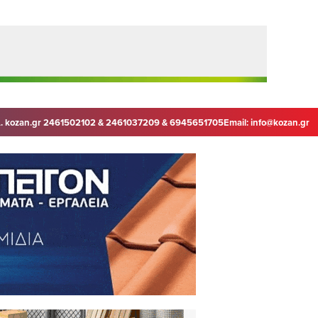
. kozan.gr 2461502102 & 2461037209 & 6945651705
Email:
info@kozan.gr