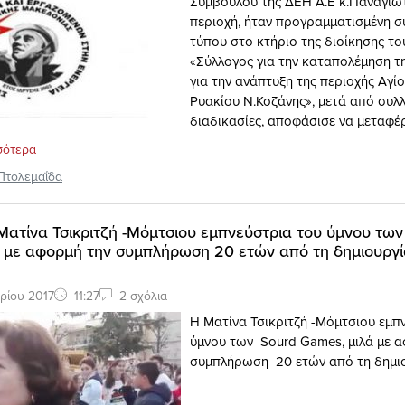
Συμβούλου της ΔΕΗ Α.Ε κ.Παναγιω
περιοχή, ήταν προγραμματισμένη σ
τύπου στο κτήριο της διοίκησης τ
«Σύλλογος για την καταπολέμηση τη
για την ανάπτυξη της περιοχής Αγί
Ρυακίου Ν.Κοζάνης», μετά από συλλ
διαδικασίες, αποφάσισε να μεταφέρ
σότερα
Πτολεμαΐδα
 Ματίνα Τσικριτζή -Μόμτσιου εμπνεύστρια του ύμνου των
 με αφορμή την συμπλήρωση 20 ετών από τη δημιουργί
ρίου 2017
11:27
2 σχόλια
Η Ματίνα Τσικριτζή -Μόμτσιου εμπ
ύμνου των Sourd Games, μιλά με 
συμπλήρωση 20 ετών από τη δημιο