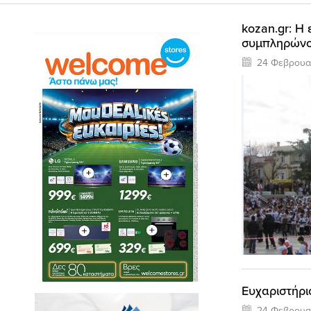
kozan.gr: H
συμπληρώνου
24 Φεβρουα
Ευχαριστήρι
24 Φεβρουα