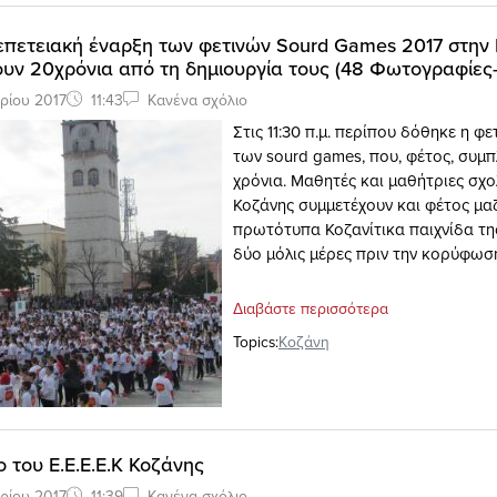
 επετειακή έναρξη των φετινών Sourd Games 2017 στην
ν 20χρόνια από τη δημιουργία τους (48 Φωτογραφίες-
ρίου 2017
11:43
Κανένα σχόλιο
Στις 11:30 π.μ. περίπου δόθηκε η φε
των sourd games, που, φέτος, συμ
χρόνια. Μαθητές και μαθήτριες σχο
Κοζάνης συμμετέχουν και φέτος μα
πρωτότυπα Κοζανίτικα παιχνίδα τη
δύο μόλις μέρες πριν την κορύφωσή
Διαβάστε περισσότερα
Topics:
Κοζάνη
ο του Ε.Ε.Ε.Ε.Κ Κοζάνης
ρίου 2017
11:39
Κανένα σχόλιο