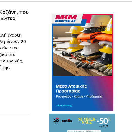
 Κοζάνη, που
Βίντεο)
τινή έναρξη
πληρώνουν 20
λείων της
ζικά στα
ς Αποκριάς,
 της.