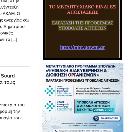
τάκη στην
υνέντευξη
ου ΛΚΔΜ. O
ς ανεργίας και
ου Δημητρίου –
ογικές
ει τα […]
 Sourd
α τους
νεύστρια του
αφορμή την
υργία τους.