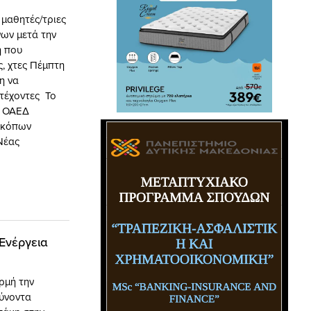
 μαθητές/τριες
νων μετά την
η που
, χτες Πέμπτη
η να
τέχοντες Το
Κ ΟΑΕΔ
σκόπων
Νέας
Ενέργεια
μή την
ύνοντα