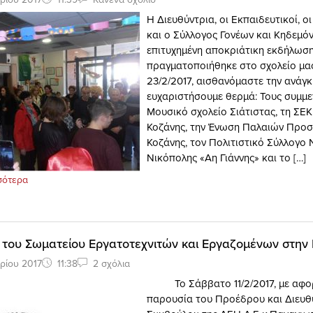
Η Διευθύντρια, οι Εκπαιδευτικοί, οι
και ο Σύλλογος Γονέων και Κηδεμό
επιτυχημένη αποκριάτικη εκδήλωσ
πραγματοποιήθηκε στο σχολείο μας
23/2/2017, αισθανόμαστε την ανάγκ
ευχαριστήσουμε θερμά: Τους συμμε
Μουσικό σχολείο Σιάτιστας, τη ΣΕ
Κοζάνης, την Ένωση Παλαιών Προ
Κοζάνης, τον Πολιτιστικό Σύλλογο 
Νικόπολης «Αη Γιάννης» και το […]
σότερα
του Σωματείου Εργατοτεχνιτών και Εργαζομένων στην 
ρίου 2017
11:38
2 σχόλια
Το Σάββατο 11/2/2017, με αφορ
παρουσία του Προέδρου και Διευθ