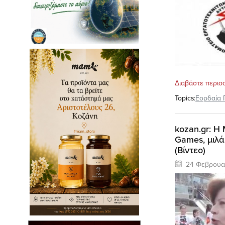
Διαβάστε περισ
Topics:
Εορδαία 
kozan.gr: Η
Games, μιλά
(Βίντεο)
24 Φεβρουα