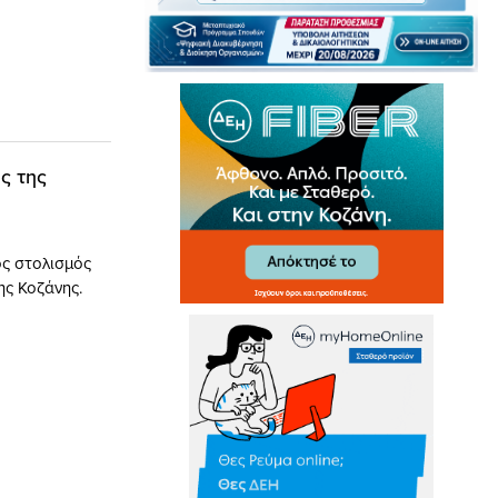
ς της
ς στολισμός
ης Κοζάνης.