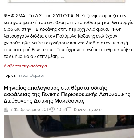
ΨΗΦΙΣΜΑ Το Δ.Σ. του Σ.ΥΠ.Ο.Τ.Α. Ν. Κοζάνης εκφράζει την
κατηγορηματική του αντίθεση στην τοποθέτηση και λειτουργία
διοδίων στην ΠΕ Κοζάνης στην περιοχή Αλιάκμονα. Ήδη
λειτουργούν διόδια στον Πολύμυλο Κοζάνης ενώ έχουν
χωροθετηθεί να λειτουργήσουν και νέα διόδια στην περιοχή
του ποταμού Βενέτικου. Ταυτόχρονα ο «νέος σταθμός» κόβει
τον δήμο Βοίου στην μέση, […]
Διαβάστε περισσότερα
Topics:
Γενικά Θέματα
Μηνιαίος απολογισμός στα θέματα οδικής
ασφάλειας της Γενικής Περιφερειακής Αστυνομικής
Διεύθυνσης Δυτικής Μακεδονίας
7 Φεβρουαρίου 2017
10:54
Κανένα σχόλιο