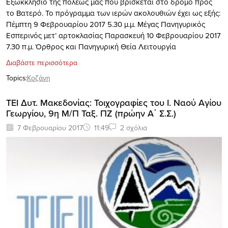
Εξωκκλήσιο της πόλεως μας που βρίσκεται στο δρόμο προς
το Βατερό. Το πρόγραμμα των ιερών ακολουθιών έχει ως εξής:
Πέμπτη 9 Φεβρουαρίου 2017 5.30 μ.μ. Μέγας Πανηγυρικός
Εσπερινός μετ’ αρτοκλασίας Παρασκευή 10 Φεβρουαρίου 2017
7.30 π.μ. Όρθρος και Πανηγυρική Θεία Λειτουργία
Διαβάστε περισσότερα
Topics:
Κοζάνη
ΤΕΙ Δυτ. Μακεδονίας: Τοιχογραφίες του Ι. Ναού Αγίου
Γεωργίου, 9η Μ/Π Ταξ. ΠΖ (πρώην Α΄ Σ.Σ.)
7 Φεβρουαρίου 2017
11:49
2 σχόλια