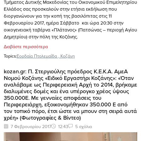
Τμήματος Δυτικής Μακεδονίας του Οικονομικού Επιμελητηρίου
Ελλάδος σας προσκαλούν στην ετήσια εκδήλωση που
διοργανώνουν για την κοπή της βασιλόπιτας στις 11
Φεβρουαρίου 2017, ημέρα Σάββατο και ώρα 20:30 στην
οικογενειακή ταβέρνα «Πλάτανος» (Πατσώνας – περιοχή Αγίου
Δημητρίου) στην πόλη της Κοζάνης.
Διαβάστε περισσότερα
Topics:
Εορδαία Πτολεμαΐδα
,
Κοζάνη
kozan.gr: Π. Στεργιούλης πρόεδρος Κ.Ε.Κ.Α. ΑμεΑ
Νομού Κοζάνης «Ειδικό Εργαστήρι Κοζάνης»: «Όταν
αναλάβαμε ως Περιφερειακή Αρχή το 2014, βρήκαμε
διαλυμένες δομές και ένα υπέρογκο χρέος ύψους
350.000Ε. Με γενναίες αποφάσεις του
Περιφερειάρχη, εξοικονομήθηκαν 350.000 Ε από
τον τοπικό πόρο, έτσι ώστε να μπουν στη σειρά αυτά
χρέη» (Φωτογραφίες & Βίντεο)
7 Φεβρουαρίου 2017
12:43
5 σχόλια