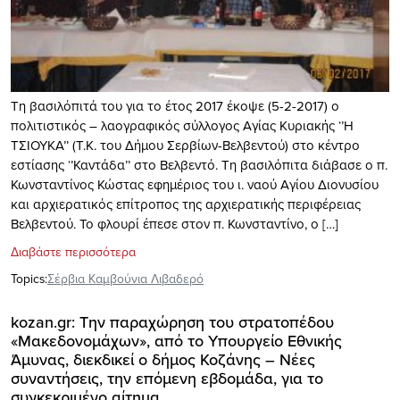
Τη βασιλόπιτά του για το έτος 2017 έκοψε (5-2-2017) ο
πολιτιστικός – λαογραφικός σύλλογος Αγίας Κυριακής ‘’Η
ΤΣΙΟΥΚΑ’’ (Τ.Κ. του Δήμου Σερβίων-Βελβεντού) στο κέντρο
εστίασης ‘’Καντάδα’’ στο Βελβεντό. Τη βασιλόπιτα διάβασε ο π.
Κωνσταντίνος Κώστας εφημέριος του ι. ναού Αγίου Διονυσίου
και αρχιερατικός επίτροπος της αρχιερατικής περιφέρειας
Βελβεντού. Το φλουρί έπεσε στον π. Κωνσταντίνο, ο […]
Διαβάστε περισσότερα
Topics:
Σέρβια Καμβούνια Λιβαδερό
kozan.gr: Την παραχώρηση του στρατοπέδου
«Μακεδονομάχων», από το Υπουργείο Εθνικής
Άμυνας, διεκδικεί ο δήμος Κοζάνης – Νέες
συναντήσεις, την επόμενη εβδομάδα, για το
συγκεκριμένο αίτημα