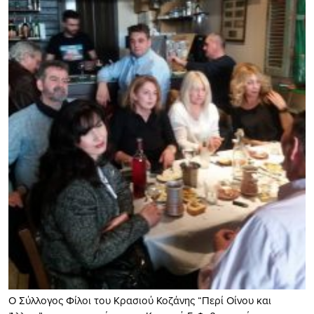
Ο Σύλλογος Φίλοι του Κρασιού Κοζάνης “Περί Οίνου και