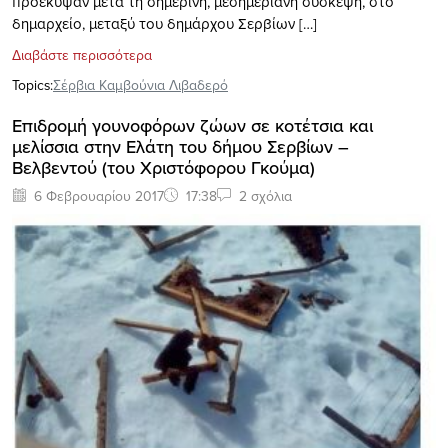
προέκυψαν μετά τη σημερινή, μεσημεριανή σύσκεψη, στο
δημαρχείο, μεταξύ του δημάρχου Σερβίων […]
Διαβάστε περισσότερα
Topics:
Σέρβια Καμβούνια Λιβαδερό
Επιδρομή γουνοφόρων ζώων σε κοτέτσια και
μελίσσια στην Ελάτη του δήμου Σερβίων –
Βελβεντού (του Χριστόφορου Γκούμα)
6 Φεβρουαρίου 2017
17:38
2 σχόλια