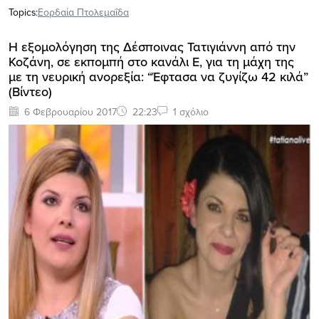
Topics:
Εορδαία Πτολεμαΐδα
Η εξομολόγηση της Δέσποινας Τατιγιάννη από την
Κοζάνη, σε εκπομπή στο κανάλι Ε, για τη μάχη της
με τη νευρική ανορεξία: “Έφτασα να ζυγίζω 42 κιλά”
(Βίντεο)
6 Φεβρουαρίου 2017
22:23
1 σχόλιο