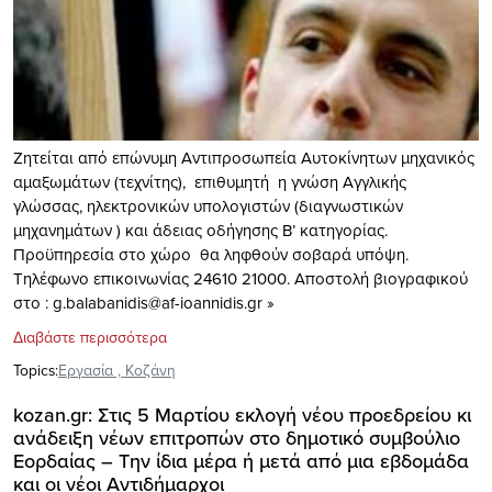
Ζητείται από επώνυμη Αντιπροσωπεία Αυτοκίνητων μηχανικός
αμαξωμάτων (τεχνίτης), επιθυμητή η γνώση Αγγλικής
γλώσσας, ηλεκτρονικών υπολογιστών (διαγνωστικών
μηχανημάτων ) και άδειας οδήγησης Β’ κατηγορίας.
Προϋπηρεσία στο χώρο θα ληφθούν σοβαρά υπόψη.
Τηλέφωνο επικοινωνίας 24610 21000. Αποστολή βιογραφικού
στο :
g.balabanidis@af-ioannidis.gr
»
Διαβάστε περισσότερα
Topics:
Eργασία
,
Κοζάνη
kozan.gr: Στις 5 Μαρτίου εκλογή νέου προεδρείου κι
ανάδειξη νέων επιτροπών στο δημοτικό συμβούλιο
Εορδαίας – Την ίδια μέρα ή μετά από μια εβδομάδα
και οι νέοι Αντιδήμαρχοι