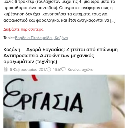
μόλις 6 τρακτέρ (τουλάχιστον μέχρι τις 4- μια ώρα μετά το
προκαθορισμένο ραντεβού). Οι αγρότες ανέφεραν πως η
κυβέρνηση δεν έχει ικανοποιήσει τα αιτήματα τους για
ασφαλιστικό και φορολογικό, και έτσι αναγκάζονται να […]
Διαβάστε περισσότερα
Topics:
Εορδαία Πτολεμαΐδα
,
Κοζάνη
Koζάνη – Αγορά Εργασίας: Ζητείται από επώνυμη
Αντιπροσωπεία Αυτοκίνητων μηχανικός
αμαξωμάτων (τεχνίτης)
6 Φεβρουαρίου 2017
16:51
Κανένα σχόλιο