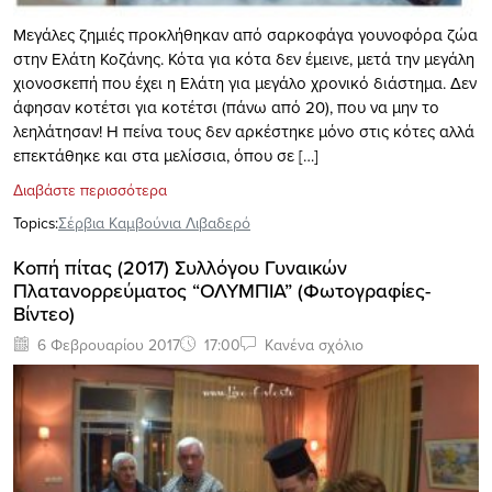
Μεγάλες ζημιές προκλήθηκαν από σαρκοφάγα γουνοφόρα ζώα
στην Ελάτη Κοζάνης. Κότα για κότα δεν έμεινε, μετά την μεγάλη
χιονοσκεπή που έχει η Ελάτη για μεγάλο χρονικό διάστημα. Δεν
άφησαν κοτέτσι για κοτέτσι (πάνω από 20), που να μην το
λεηλάτησαν! Η πείνα τους δεν αρκέστηκε μόνο στις κότες αλλά
επεκτάθηκε και στα μελίσσια, όπου σε […]
Διαβάστε περισσότερα
Topics:
Σέρβια Καμβούνια Λιβαδερό
Kοπή πίτας (2017) Συλλόγου Γυναικών
Πλατανορρεύματος “ΟΛΥΜΠΙΑ” (Φωτογραφίες-
Βίντεο)
6 Φεβρουαρίου 2017
17:00
Κανένα σχόλιο