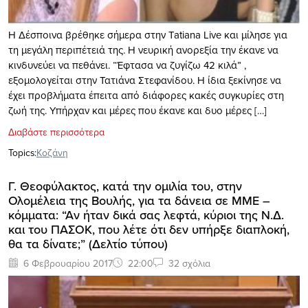
Η Δέσποινα βρέθηκε σήμερα στην Tatiana Live και μίλησε για
τη μεγάλη περιπέτειά της. Η νευρική ανορεξία την έκανε να
κινδυνεύει να πεθάνει. “Έφτασα να ζυγίζω 42 κιλά” ,
εξομολογείται στην Τατιάνα Στεφανίδου. Η ίδια ξεκίνησε να
έχει προβλήματα έπειτα από διάφορες κακές συγκυρίες στη
ζωή της. Υπήρχαν και μέρες που έκανε και δυο μέρες […]
Διαβάστε περισσότερα
Topics:
Κοζάνη
Γ. Θεοφύλακτος, κατά την ομιλία του, στην
Ολομέλεια της Βουλής, για τα δάνεια σε ΜΜΕ –
κόμματα: “Αν ήταν δικά σας λεφτά, κύριοι της Ν.Δ.
και του ΠΑΣΟΚ, που λέτε ότι δεν υπήρξε διαπλοκή,
θα τα δίνατε;” (Δελτίο τύπου)
6 Φεβρουαρίου 2017
22:00
32 σχόλια