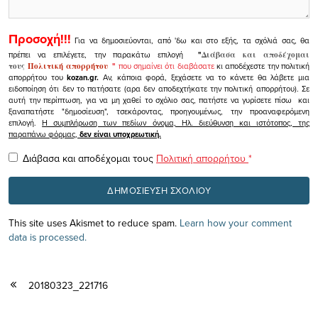
Προσοχή!!!
Για να δημοσιεύονται, από 'δω και στο εξής, τα σχόλιά σας, θα
πρέπει να επιλέγετε, την παρακάτω επιλογή
"
Διάβασα και αποδέχομαι
τους
Πολιτική απορρήτου
"
που σημαίνει ότι διαβάσατε
κι αποδέχεστε την πολιτική
απορρήτου του
kozan.gr.
Αν, κάποια φορά, ξεχάσετε να το κάνετε θα λάβετε μια
ειδοποίηση ότι δεν το πατήσατε (αρα δεν αποδεχτήκατε την πολιτική απορρήτου). Σε
αυτή την περίπτωση, για να μη χαθεί το σχόλιο σας, πατήστε να γυρίσετε πίσω και
ξαναπατήστε "δημοσίευση", τσεκάροντας, προηγουμένως, την προαναφερόμενη
επιλογή.
Η συμπλήρωση των πεδίων όνομα, Ηλ. διεύθυνση και ιστότοπος, της
παραπάνω φόρμας,
δεν είναι υποχρεωτική.
Διάβασα και αποδέχομαι τους
Πολιτική απορρήτου
*
This site uses Akismet to reduce spam.
Learn how your comment
data is processed.
20180323_221716