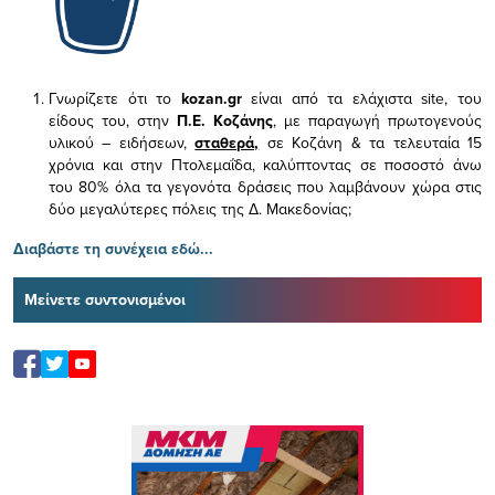
Γνωρίζετε ότι το
kozan.gr
είναι από τα ελάχιστα
site, του
είδους του,
στην
Π.Ε. Κοζάνης
, με παραγωγή πρωτογενούς
υλικού – ειδήσεων,
σταθερά,
σε Κοζάνη & τα τελευταία 15
χρόνια και στην Πτολεμαΐδα, καλύπτοντας σε ποσοστό άνω
του 80% όλα τα γεγονότα δράσεις που λαμβάνουν χώρα στις
δύο μεγαλύτερες πόλεις της Δ. Μακεδονίας;
Διαβάστε τη συνέχεια εδώ...
Μείνετε συντονισμένοι