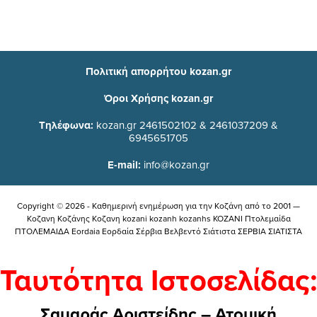
Πολιτική απορρήτου kozan.gr
Όροι Χρήσης kozan.gr
Τηλέφωνα:
kozan.gr 2461502102 & 2461037209 &
6945651705
E-mail:
info@kozan.gr
Copyright © 2026 - Καθημερινή ενημέρωση για την Kοζάνη από το 2001 —
Κοζανη Κοζάνης Κοζανη kozani kozanh kozanhs KOZANI Πτολεμαίδα
ΠΤΟΛΕΜΑΙΔΑ Eordaia Εορδαία Σέρβια Βελβεντό Σιάτιστα ΣΕΡΒΙΑ ΣΙΑΤΙΣΤΑ
Ταυτότητα Ιστοσελίδας:
Σαμαράς Αριστείδης – Ατομική