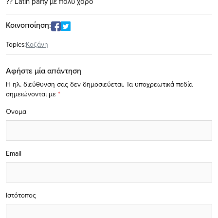
?
?
Latin party με πολύ χορό
Κοινοποίηση:
Topics:
Κοζάνη
Αφήστε μία απάντηση
Η ηλ. διεύθυνση σας δεν δημοσιεύεται.
Τα υποχρεωτικά πεδία
σημειώνονται με
*
Όνομα
Email
Ιστότοπος