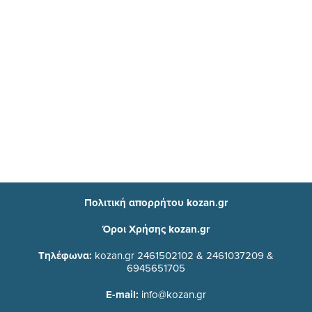
Πολιτική απορρήτου kozan.gr
Όροι Χρήσης kozan.gr
Τηλέφωνα:
kozan.gr 2461502102 & 2461037209 &
6945651705
E-mail:
info@kozan.gr