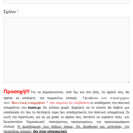
Σχόλιο
*
Προσοχή!!!
Για να δημοσιεύονται, από 'δω και στο εξής, τα σχόλιά σας, θα
πρέπει να επιλέγετε, την παρακάτω επιλογή
"
Διάβασα και αποδέχομαι
τους
Πολιτική απορρήτου
"
που σημαίνει ότι διαβάσατε
κι αποδέχεστε την πολιτική
απορρήτου του
kozan.gr.
Αν, κάποια φορά, ξεχάσετε να το κάνετε θα λάβετε μια
ειδοποίηση ότι δεν το πατήσατε (αρα δεν αποδεχτήκατε την πολιτική απορρήτου). Σε
αυτή την περίπτωση, για να μη χαθεί το σχόλιο σας, πατήστε να γυρίσετε πίσω και
ξαναπατήστε "δημοσίευση", τσεκάροντας, προηγουμένως, την προαναφερόμενη
επιλογή.
Η συμπλήρωση των πεδίων όνομα, Ηλ. διεύθυνση και ιστότοπος, της
παραπάνω φόρμας,
δεν είναι υποχρεωτική.