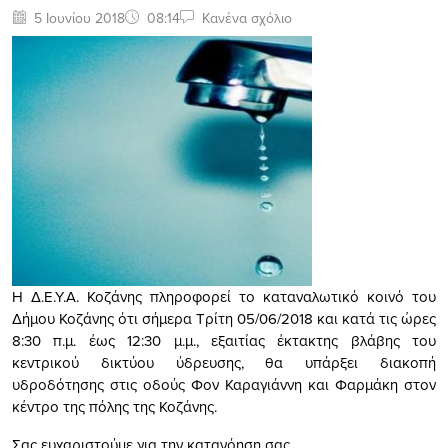
5 Ιουνίου 2018
08:14
Κανένα σχόλιο
Η Δ.Ε.Υ.Α. Κοζάνης πληροφορεί το καταναλωτικό κοινό του
Δήμου Κοζάνης ότι σήμερα Τρίτη 05/06/2018 και κατά τις ώρες
8:30 π.μ. έως 12:30 μ.μ., εξαιτίας έκτακτης βλάβης του
κεντρικού δικτύου ύδρευσης, θα υπάρξει διακοπή
υδροδότησης στις οδούς Φον Καραγιάννη και Φαρμάκη στον
κέντρο της πόλης της Κοζάνης.
Σας ευχαριστούμε για την κατανόηση σας.