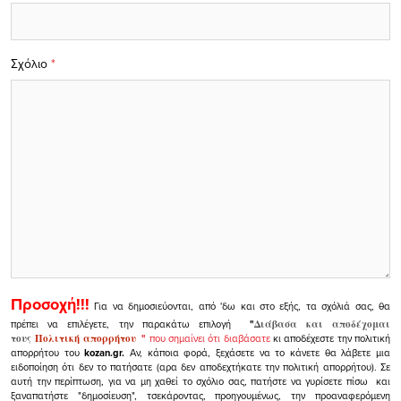
Σχόλιο
*
Προσοχή!!!
Για να δημοσιεύονται, από 'δω και στο εξής, τα σχόλιά σας, θα
πρέπει να επιλέγετε, την παρακάτω επιλογή
"
Διάβασα και αποδέχομαι
τους
Πολιτική απορρήτου
"
που σημαίνει ότι διαβάσατε
κι αποδέχεστε την πολιτική
απορρήτου του
kozan.gr.
Αν, κάποια φορά, ξεχάσετε να το κάνετε θα λάβετε μια
ειδοποίηση ότι δεν το πατήσατε (αρα δεν αποδεχτήκατε την πολιτική απορρήτου). Σε
αυτή την περίπτωση, για να μη χαθεί το σχόλιο σας, πατήστε να γυρίσετε πίσω και
ξαναπατήστε "δημοσίευση", τσεκάροντας, προηγουμένως, την προαναφερόμενη