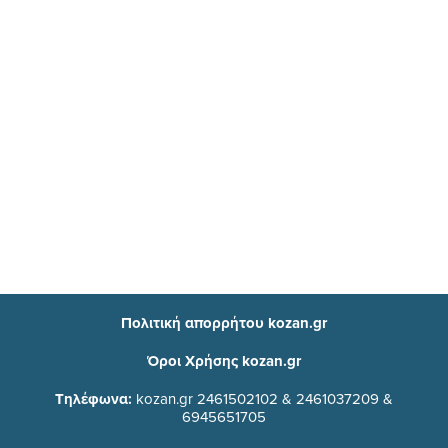
Πολιτική απορρήτου kozan.gr
Όροι Χρήσης kozan.gr
Τηλέφωνα:
kozan.gr 2461502102 & 2461037209 &
6945651705