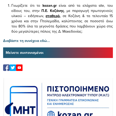
Γνωρίζετε ότι το
kozan.gr
είναι από τα ελάχιστα
site, του
είδους του,
στην
Π.Ε. Κοζάνης
, με παραγωγή πρωτογενούς
υλικού – ειδήσεων,
σταθερά,
σε Κοζάνη & τα τελευταία 15
χρόνια και στην Πτολεμαΐδα, καλύπτοντας σε ποσοστό άνω
του 80% όλα τα γεγονότα δράσεις που λαμβάνουν χώρα στις
δύο μεγαλύτερες πόλεις της Δ. Μακεδονίας;
Διαβάστε τη συνέχεια εδώ...
Μείνετε συντονισμένοι