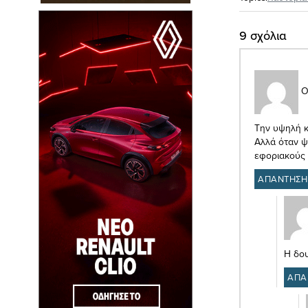
9 σχόλια
Ο
Την υψηλή κα
Αλλά όταν ψ
εφοριακούς 
ΑΠΑΝΤΗΣΗ
Η δου
ΑΠΑ