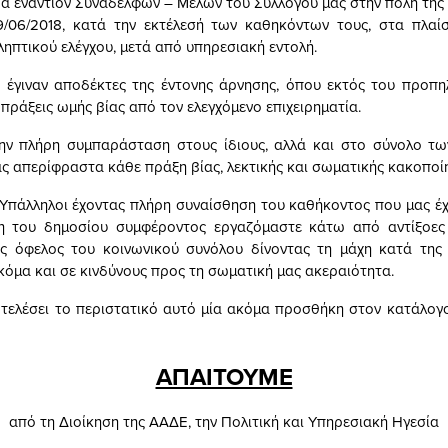
α εναντίον Συναδέλφων – Μελών του Συλλόγου μας στην πόλη της 
/06/2018, κατά την εκτέλεσή των καθηκόντων τους, στα πλαίσι
ληπτικού ελέγχου, μετά από υπηρεσιακή εντολή.
 έγιναν αποδέκτες της έντονης άρνησης, όπου εκτός του προπη
πράξεις ωμής βίας από τον ελεγχόμενο επιχειρηματία.
ην πλήρη συμπαράσταση στους ίδιους, αλλά και στο σύνολο τω
ς απερίφραστα κάθε πράξη βίας, λεκτικής και σωματικής κακοποί
Υπάλληλοι έχοντας πλήρη συναίσθηση του καθήκοντος που μας έχε
η του δημοσίου συμφέροντος εργαζόμαστε κάτω από αντίξοες
ος όφελος του κοινωνικού συνόλου δίνοντας τη μάχη κατά της
ακόμα και σε κινδύνους προς τη σωματική μας ακεραιότητα.
οτελέσει το περιστατικό αυτό μία ακόμα προσθήκη στον κατάλογ
ΑΠΑΙΤΟΥΜΕ
από τη Διοίκηση της ΑΑΔΕ, την Πολιτική και Υπηρεσιακή Ηγεσία