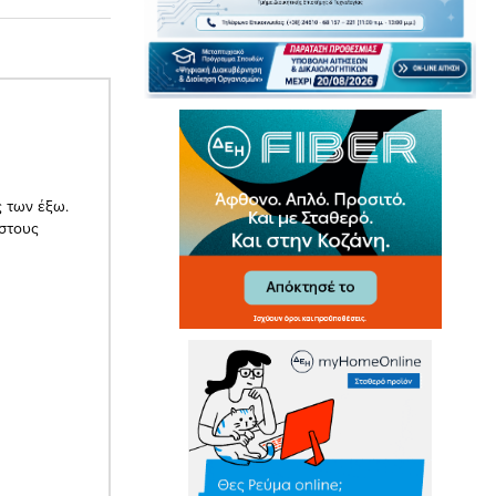
ς των έξω.
 στους