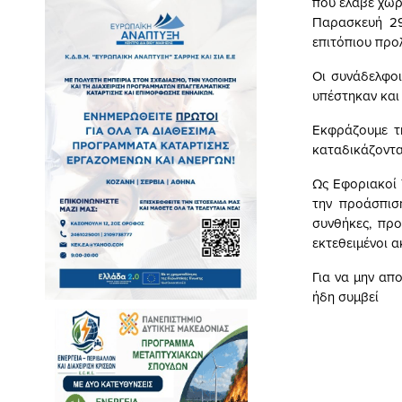
που έλαβε χώρ
Παρασκευή 29
επιτόπιου προ
Οι συνάδελφοι
υπέστηκαν και 
Εκφράζουμε τ
καταδικάζοντα
Ως Εφοριακοί 
την προάσπισ
συνθήκες, πρ
εκτεθειμένοι 
Για να μην απ
ήδη συμβεί