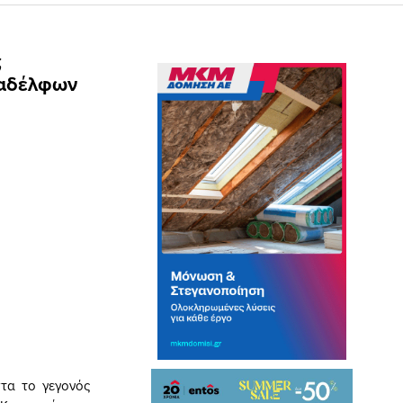
ς
ναδέλφων
τα το γεγονός