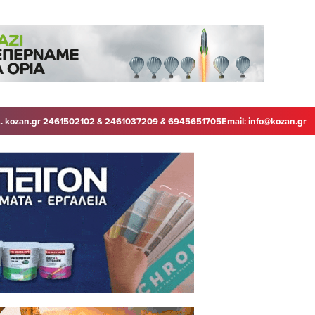
. kozan.gr 2461502102 & 2461037209 & 6945651705
Email:
info@kozan.gr