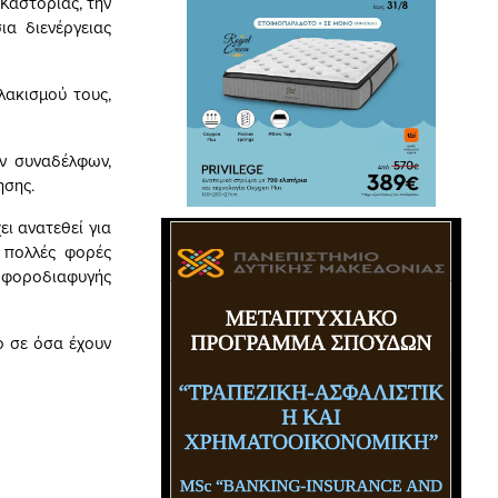
Καστοριάς, την
α διενέργειας
λακισμού τους,
ν συναδέλφων,
ησης.
ι ανατεθεί για
 πολλές φορές
 φοροδιαφυγής
ο σε όσα έχουν