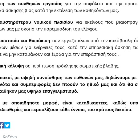
ση των συνθηκών εργασίας
για την ασφάλεια και την προσ
κά άσκησης βίας κατά την εκτέλεση των καθηκόντων μας
.
αυστηρότερου νομικού πλαισίου
για εκείνους που βιαιοπρα
ν μας με σκοπό την παρεμπόδιση του ελέγχου
.
ροστασία και θωράκιση
των εργαζομένων από την κακόβουλη άσ
ικων μέσων, για ενέργειες τους, κατά την υπηρεσιακή άσκηση 
ε να μην καταβάλουν και έξοδα για την υπεράσπισή τους .
ική κάλυψη
σε περίπτωση πρόκλησης σωματικής βλάβης.
ριακοί, με υψηλή συναίσθηση των ευθυνών μας, δηλώνουμε με κ
νότα και συμπεριφορές δεν πτοούν το ηθικό μας και ότι θα σ
 καθήκον μας υψηλό επαγγελματισμό.
ς με οποιαδήποτε μορφή, είναι καταδικαστέες, καθώς υπο
ελευθερίες και εκμαυλίζουν κάθε έννοια, του κράτους δικαίου.
,
Κοζάνη