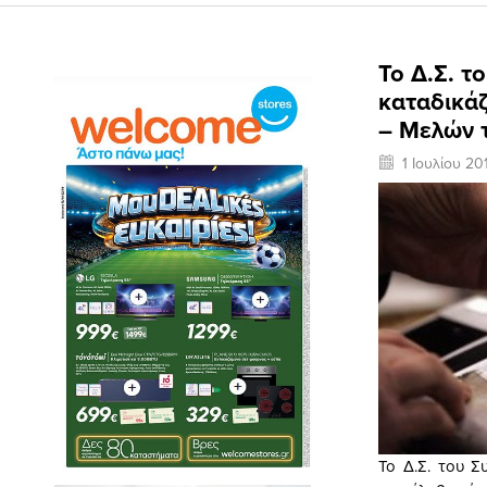
Το Δ.Σ. 
καταδικά
– Μελών 
1 Ιουλίου 20
Το Δ.Σ. του 