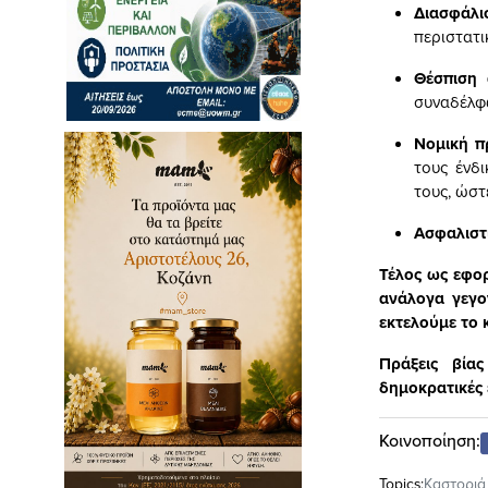
Διασφάλι
περιστατι
Θέσπιση 
συναδέλφω
Νομική π
τους ένδ
τους, ώστ
Ασφαλιστ
Τέλος ως εφο
ανάλογα γεγο
εκτελούμε το
Πράξεις βία
δημοκρατικές 
Κοινοποίηση:
Topics:
Καστοριά