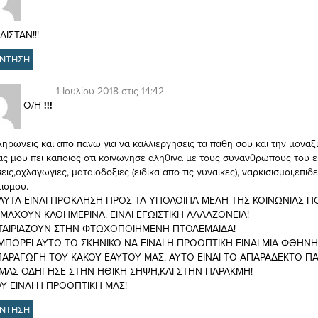
ΙΣΤΑΝ!!!
ΝΤΗΣΗ
1 Ιουλίου 2018 στις 14:42
Ο/Η
!!!
ληρωνεις και απο πανω για να καλλιεργησεις τα παθη σου και την μοναξι
 ας μου πει καποιος οτι κοινωνησε αληθινα με τους συνανθρωπους του ε
εις,οχλαγωγιες, ματαιοδοξιες (ειδικα απο τις γυναικες), ναρκισισμοι,επιδε
ισμου.
ΑΥΤΑ ΕΙΝΑΙ ΠΡΟΚΛΗΣΗ ΠΡΟΣ ΤΑ ΥΠΟΛΟΙΠΑ ΜΕΛΗ ΤΗΣ ΚΟΙΝΩΝΙΑΣ Π
ΜΑΧΟΥΝ ΚΑΘΗΜΕΡΙΝΑ. ΕΙΝΑΙ ΕΓΩΙΣΤΙΚΗ ΑΛΛΑΖΟΝΕΙΑ!
ΤΑΙΡΙΑΖΟΥΝ ΣΤΗΝ ΦΤΩΧΟΠΟΙΗΜΕΝΗ ΠΤΟΛΕΜΑΪΔΑ!
ΜΠΟΡΕΙ ΑΥΤΟ ΤΟ ΣΚΗΝΙΚΟ ΝΑ ΕΙΝΑΙ Η ΠΡΟΟΠΤΙΚΗ ΕΙΝΑΙ ΜΙΑ ΦΘΗΝΗ
ΑΡΑΓΩΓΗ ΤΟΥ ΚΑΚΟΥ ΕΑΥΤΟΥ ΜΑΣ. ΑΥΤΟ ΕΙΝΑΙ ΤΟ ΑΠΑΡΑΔΕΚΤΟ 
ΜΑΣ ΟΔΗΓΗΣΕ ΣΤΗΝ ΗΘΙΚΗ ΣΗΨΗ,ΚΑΙ ΣΤΗΝ ΠΑΡΑΚΜΗ!
Υ ΕΙΝΑΙ Η ΠΡΟΟΠΤΙΚΗ ΜΑΣ!
ΝΤΗΣΗ