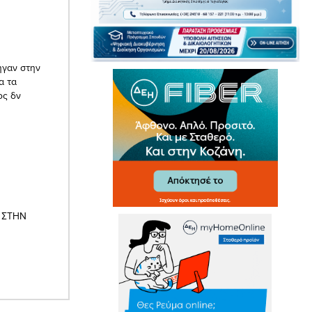
ήγαν στην
α τα
ος δν
 ΣΤΗΝ