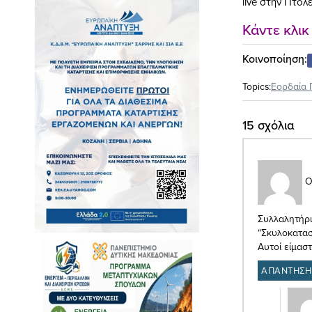
live στην Πτολ
Κάντε κλι
Κοινοποίηση:
Topics:
Εορδαία 
15 σχόλια
Ο
Συλλαλητήρι
“Σκυλοκατασ
Αυτοί είμασ
ΑΠΑΝΤΗΣΗ