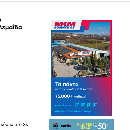
υ
ολεμαΐδα
ν κόσμο στο Xs