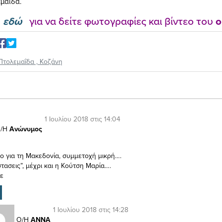
εμαΐδα.
κ
εδώ
για να δείτε φωτογραφίες και βίντεο του
o
Πτολεμαΐδα
,
Κοζάνη
1 Ιουλίου 2018 στις 14:04
/Η
Ανώνυμος
ο για τη Μακεδονία, συμμετοχή μικρή….
τασεις”, μέχρι και η Κούτση Μαρία….
τε
1 Ιουλίου 2018 στις 14:28
Ο/Η
ΑΝNA