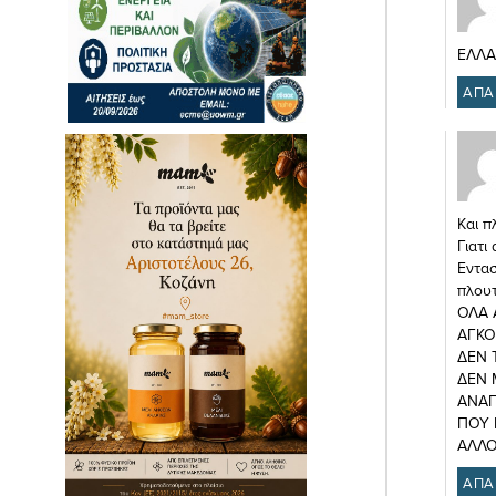
ΕΛΛΑΔ
ΑΠΑ
Και π
Γιατι
Εντασ
πλουτ
ΟΛΑ 
ΑΓΚΟ
ΔΕΝ 
ΔΕΝ 
ΑΝΑΠ
ΠΟΥ 
ΑΛΛΟ
ΑΠΑ