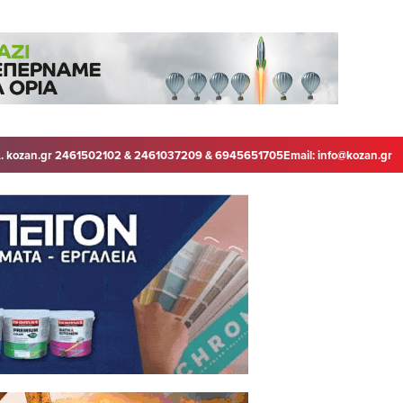
. kozan.gr 2461502102 & 2461037209 & 6945651705
Email:
info@kozan.gr