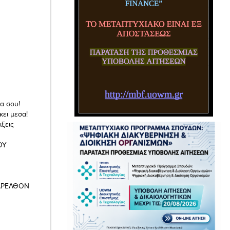
α σου!
κει μεσα!
ιξεις
ΟΥ
ΠΑΡΕΛΘΟΝ