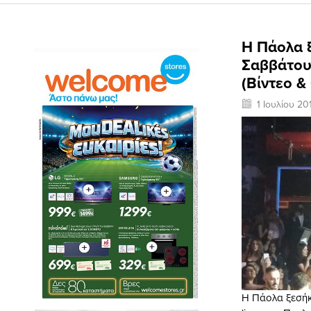
Η Πάολα ξ
Σαββάτου 
(Βίντεο 
1 Ιουλίου 20
Η Πάολα ξεσήκ