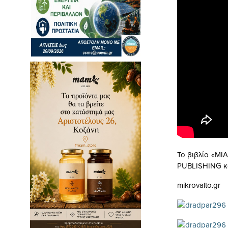
Το βιβλίο «ΜΙ
PUBLISHING κα
mikrovalto.gr