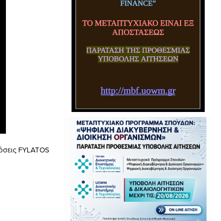
δόσεις FYLATOS