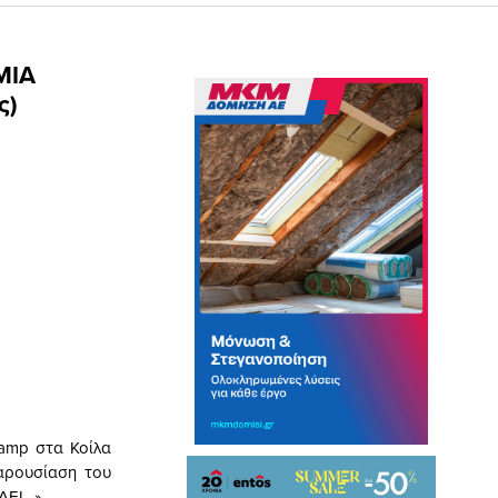
ΜΙΑ
ς)
Camp στα Κοίλα
αρουσίαση του
ΑΕΙ…».