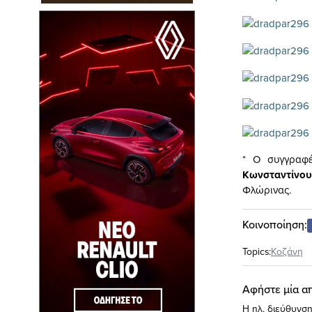
* Ο συγγρα
Κωνσταντίνου
Φλώρινας.
Κοινοποίηση:
Topics:
Κοζάνη
Αφήστε μία α
Η ηλ. διεύθυνση