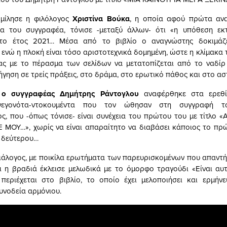
 μίλησε η φιλόλογος
Χριστίνα Βούκα
, η οποία αφού πρώτα αν
α του συγγραφέα, τόνισε -μεταξύ άλλων- ότι «η υπόθεση εκτ
το έτος 2021… Μέσα από το βιβλίο ο αναγνώστης δοκιμάζ
 ενώ η πλοκή είναι τόσο αριστοτεχνικά δομημένη, ώστε η κλίμακα 
ας με το πέρασμα των σελίδων να μετατοπίζεται από το ναδίρ
ήγηση σε τρείς πράξεις, στο δράμα, στο ερωτικό πάθος και στο ασ
α
ο συγγραφέας Δημήτρης Ράντογλου
αναφέρθηκε στα ερεθί
γεγονότα-ντοκουμέντα που τον ώθησαν στη συγγραφή 
ς, που -όπως τόνισε- είναι συνέχεια του πρώτου του με τίτλο
 ΜΟΥ…», χωρίς να είναι απαραίτητο να διαβάσει κάποιος το πρώ
 δεύτερου…
άλογος, με ποικίλα ερωτήματα των παρευρισκομένων που απαντ
 η βραδιά έκλεισε μελωδικά με το όμορφο τραγούδι «Είναι αυ
περιέχεται στο βιβλίο, το οποίο έχει μελοποιήσει και ερμήνε
υνοδεία αρμόνιου.