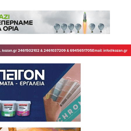
. kozan.gr 2461502102 & 2461037209 & 6945651705
Email:
info@kozan.gr