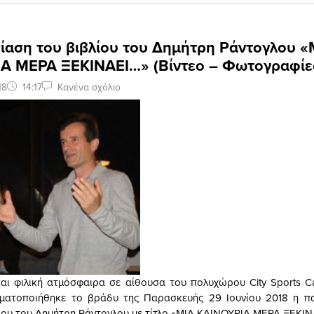
ίαση του βιβλίου του Δημήτρη Ράντογλου «
Α ΜΕΡΑ ΞΕΚΙΝΑΕΙ…» (Bίντεο – Φωτογραφίε
18
14:17
Κανένα σχόλιο
και φιλική ατμόσφαιρα σε αίθουσα του πολυχώρου City Sports 
γματοποιήθηκε το βράδυ της Παρασκευής 29 Ιουνίου 2018 η π
ίου του Δημήτρη Ράντογλου με τίτλο «ΜΙΑ ΚΑΙΝΟΥΡΙΑ ΜΕΡΑ ΞΕΚΙΝ