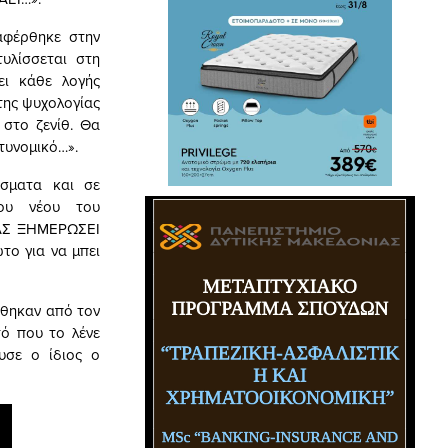
αφέρθηκε στην
υλίσσεται στη
ει κάθε λογής
της ψυχολογίας
 στο ζενίθ. Θα
τυνομικό…».
σματα και σε
του νέου του
 «ΑΣ ΞΗΜΕΡΩΣΕΙ
το για να μπει
ήθηκαν από τον
τό που το λένε
υσε ο ίδιος ο