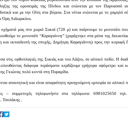
όληξης της οροσειράς της Πίνδου και ενώνεται με τον Παρνασσό αν
δυτικά και με την Οίτη στα βόρεια. Στα νότια ενώνεται με το χαμηλό 
ι Όρη Λιδωρικίου.
 οχήματά μας στο χωριό Συκιά (720 μ) και παίρνουμε το μονοπάτι που
λουθούμε το
μονοπάτι “Καραγιάννη”
(χαράχτηκε στα μέσα της δεκαετίας
η και εκπαιδευτή της εποχής, Δημήτρη Καραγιάννη) προς την κορυφή 
σα στις ορθοπλαγιές της Συκιάς και του Λάζου, σε αλπικό πεδίο. Η δια
κολουθώντας διάφορα περάσματα κερδίζουμε γρήγορα υψόμετρο και κ
ης Γκιώνας πολύ κοντά στη Πυραμίδα.
εται απαιτητική και είναι απαραίτητη προηγούμενη εμπειρία σε αλπικό π
ίες – συμμετοχές τηλεφωνήστε στα τηλέφωνα: 6981025650 τηλ.
 Τσολάκης .