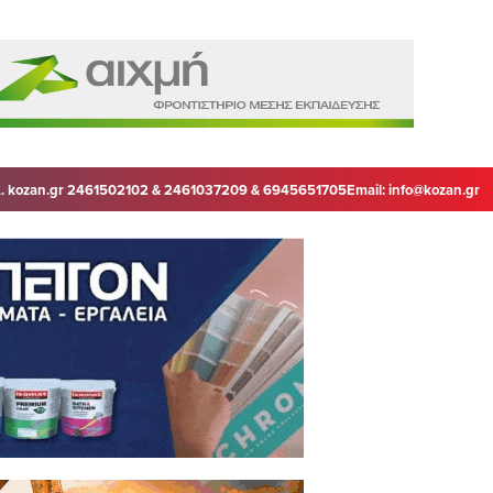
. kozan.gr 2461502102 & 2461037209 & 6945651705
Email:
info@kozan.gr