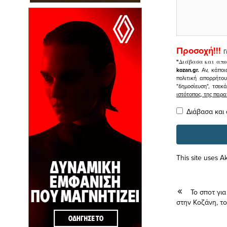
Προσοχή!!!
Γ
"
Διάβασα και απο
kozan.gr.
Αν, κάποι
πολιτική απορρήτο
"δημοσίευση", τσεκ
ιστότοπος, της πα
Διάβασα και
This site uses 
Το σποτ για
στην Κοζάνη, το