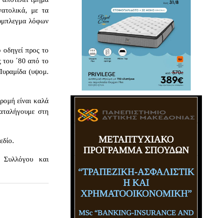
ατολικά, με τα
σύμπλεγμα λόφων
 οδηγεί προς το
 του ΄80 από το
Πυραμίδα (υψομ.
δρομή είναι καλά
αταλήγουμε στη
εδίο.
 Συλλόγου και