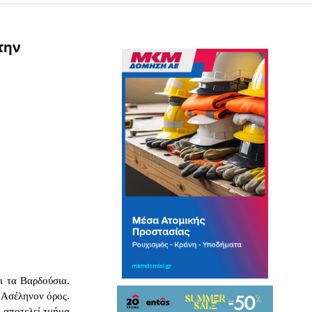
την
ι τα Βαρδούσια.
 Ασέληνον όρος.
 αποτελεί τμήμα