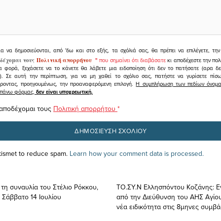
ια να δημοσιεύονται, από 'δω και στο εξής, τα σχόλιά σας, θα πρέπει να επιλέγετε, τ
δέχομαι τους
Πολιτική απορρήτου
"
που σημαίνει ότι διαβάσατε
κι αποδέχεστε την πολ
α φορά, ξεχάσετε να το κάνετε θα λάβετε μια ειδοποίηση ότι δεν το πατήσατε (αρα δ
υ). Σε αυτή την περίπτωση, για να μη χαθεί το σχόλιο σας, πατήστε να γυρίσετε πί
άροντας, προηγουμένως, την προαναφερόμενη επιλογή.
Η συμπλήρωση των πεδίων όνομα,
ραπάνω φόρμας,
δεν είναι υποχρεωτική.
 αποδέχομαι τους
Πολιτική απορρήτου
*
Akismet to reduce spam.
Learn how your comment data is processed.
 τη συναυλία του Στέλιο Ρόκκου,
ΤΟ.ΣΥ.Ν Ελλησπόντου Κοζάνης: 
 Σάββατο 14 Ιουλίου
από την Διεύθυνση του ΑΗΣ Αγίου
νέα ειδικότητα στις 8μηνες συμβά