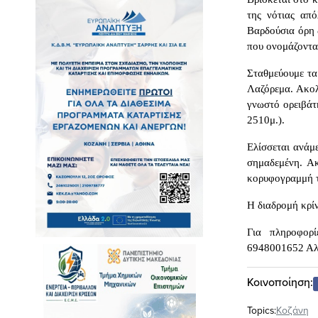
της νότιας απ
Βαρδούσια όρη 
που ονομάζοντα
Σταθμεύουμε τα
Λαζόρεμα. Ακο
γνωστό ορειβάτ
2510μ.).
Ελίσσεται ανάμε
σημαδεμένη. Α
κορυφογραμμή τ
Η διαδρομή κρίν
Για πληροφορ
6948001652 Αλ.
Κοινοποίηση:
Topics:
Κοζάνη