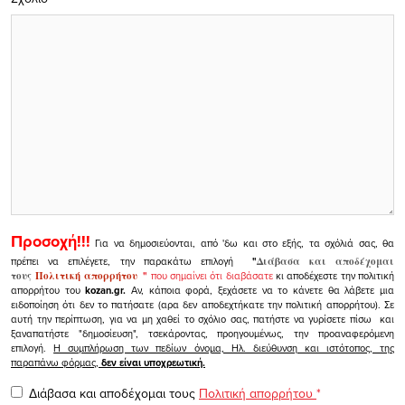
Προσοχή!!!
Για να δημοσιεύονται, από 'δω και στο εξής, τα σχόλιά σας, θα
πρέπει να επιλέγετε, την παρακάτω επιλογή
"
Διάβασα και αποδέχομαι
τους
Πολιτική απορρήτου
"
που σημαίνει ότι διαβάσατε
κι αποδέχεστε την πολιτική
απορρήτου του
kozan.gr.
Αν, κάποια φορά, ξεχάσετε να το κάνετε θα λάβετε μια
ειδοποίηση ότι δεν το πατήσατε (αρα δεν αποδεχτήκατε την πολιτική απορρήτου). Σε
αυτή την περίπτωση, για να μη χαθεί το σχόλιο σας, πατήστε να γυρίσετε πίσω και
ξαναπατήστε "δημοσίευση", τσεκάροντας, προηγουμένως, την προαναφερόμενη
επιλογή.
Η συμπλήρωση των πεδίων όνομα, Ηλ. διεύθυνση και ιστότοπος, της
παραπάνω φόρμας,
δεν είναι υποχρεωτική.
Διάβασα και αποδέχομαι τους
Πολιτική απορρήτου
*