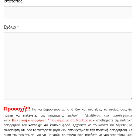
Ιστότοπος
Σχόλιο
*
Προσοχή!!!
Για να δημοσιεύονται, από 'δω και στο εξής, τα σχόλιά σας, θα
πρέπει να επιλέγετε, την παρακάτω επιλογή
"
Διάβασα και αποδέχομαι
τους
Πολιτική απορρήτου
"
που σημαίνει ότι διαβάσατε
κι αποδέχεστε την πολιτική
απορρήτου του
kozan.gr.
Αν, κάποια φορά, ξεχάσετε να το κάνετε θα λάβετε μια
ειδοποίηση ότι δεν το πατήσατε (αρα δεν αποδεχτήκατε την πολιτική απορρήτου). Σε
αυτή την περίπτωση, για να μη χαθεί το σχόλιο σας, πατήστε να γυρίσετε πίσω και