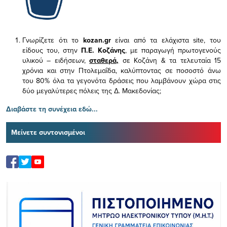
Γνωρίζετε ότι το
kozan.gr
είναι από τα ελάχιστα
site, του
είδους του,
στην
Π.Ε. Κοζάνης
, με παραγωγή πρωτογενούς
υλικού – ειδήσεων,
σταθερά,
σε Κοζάνη & τα τελευταία 15
χρόνια και στην Πτολεμαΐδα, καλύπτοντας σε ποσοστό άνω
του 80% όλα τα γεγονότα δράσεις που λαμβάνουν χώρα στις
δύο μεγαλύτερες πόλεις της Δ. Μακεδονίας;
Διαβάστε τη συνέχεια εδώ...
Μείνετε συντονισμένοι