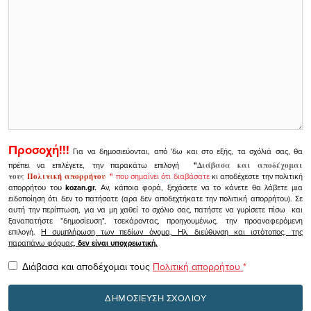
Προσοχή!!!
Για να δημοσιεύονται, από 'δω και στο εξής, τα σχόλιά σας, θα
πρέπει να επιλέγετε, την παρακάτω επιλογή
"
Διάβασα και αποδέχομαι
τους
Πολιτική απορρήτου
"
που σημαίνει ότι διαβάσατε
κι αποδέχεστε την πολιτική
απορρήτου του
kozan.gr.
Αν, κάποια φορά, ξεχάσετε να το κάνετε θα λάβετε μια
ειδοποίηση ότι δεν το πατήσατε (αρα δεν αποδεχτήκατε την πολιτική απορρήτου). Σε
αυτή την περίπτωση, για να μη χαθεί το σχόλιο σας, πατήστε να γυρίσετε πίσω και
ξαναπατήστε "δημοσίευση", τσεκάροντας, προηγουμένως, την προαναφερόμενη
επιλογή.
Η συμπλήρωση των πεδίων όνομα, Ηλ. διεύθυνση και ιστότοπος, της
παραπάνω φόρμας,
δεν είναι υποχρεωτική.
Διάβασα και αποδέχομαι τους
Πολιτική απορρήτου
*