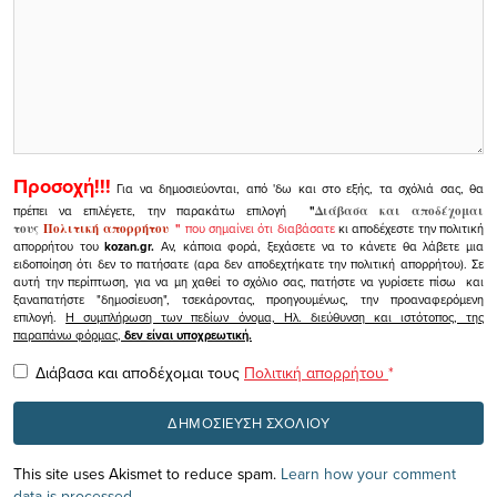
Προσοχή!!!
Για να δημοσιεύονται, από 'δω και στο εξής, τα σχόλιά σας, θα
πρέπει να επιλέγετε, την παρακάτω επιλογή
"
Διάβασα και αποδέχομαι
τους
Πολιτική απορρήτου
"
που σημαίνει ότι διαβάσατε
κι αποδέχεστε την πολιτική
απορρήτου του
kozan.gr.
Αν, κάποια φορά, ξεχάσετε να το κάνετε θα λάβετε μια
ειδοποίηση ότι δεν το πατήσατε (αρα δεν αποδεχτήκατε την πολιτική απορρήτου). Σε
αυτή την περίπτωση, για να μη χαθεί το σχόλιο σας, πατήστε να γυρίσετε πίσω και
ξαναπατήστε "δημοσίευση", τσεκάροντας, προηγουμένως, την προαναφερόμενη
επιλογή.
Η συμπλήρωση των πεδίων όνομα, Ηλ. διεύθυνση και ιστότοπος, της
παραπάνω φόρμας,
δεν είναι υποχρεωτική.
Διάβασα και αποδέχομαι τους
Πολιτική απορρήτου
*
This site uses Akismet to reduce spam.
Learn how your comment
data is processed.