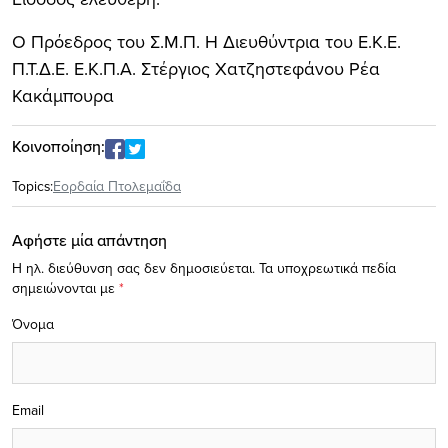
Ο Πρόεδρος του Σ.Μ.Π. Η Διευθύντρια του Ε.Κ.Ε.
Π.Τ.Δ.Ε. Ε.Κ.Π.Α. Στέργιος Χατζηστεφάνου Ρέα
Κακάμπουρα
Κοινοποίηση:
Topics:
Εορδαία Πτολεμαΐδα
Αφήστε μία απάντηση
Η ηλ. διεύθυνση σας δεν δημοσιεύεται.
Τα υποχρεωτικά πεδία
σημειώνονται με
*
Όνομα
Email