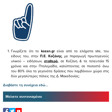
Γνωρίζετε ότι το
kozan.gr
είναι από τα ελάχιστα
site, του
είδους του,
στην
Π.Ε. Κοζάνης
, με παραγωγή πρωτογενούς
υλικού – ειδήσεων,
σταθερά,
σε Κοζάνη & τα τελευταία 15
χρόνια και στην Πτολεμαΐδα, καλύπτοντας σε ποσοστό άνω
του 80% όλα τα γεγονότα δράσεις που λαμβάνουν χώρα στις
δύο μεγαλύτερες πόλεις της Δ. Μακεδονίας;
Διαβάστε τη συνέχεια εδώ...
Μείνετε συντονισμένοι