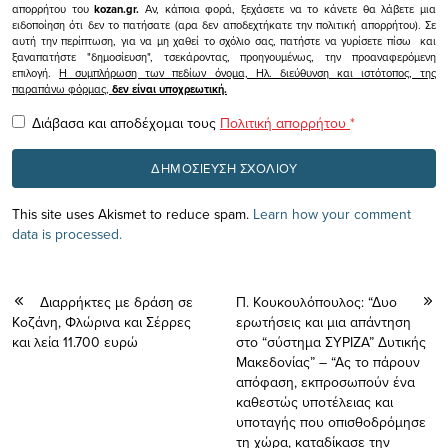
απορρήτου του
kozan.gr.
Αν, κάποια φορά, ξεχάσετε να το κάνετε θα λάβετε μια
ειδοποίηση ότι δεν το πατήσατε (αρα δεν αποδεχτήκατε την πολιτική απορρήτου). Σε
αυτή την περίπτωση, για να μη χαθεί το σχόλιο σας, πατήστε να γυρίσετε πίσω και
ξαναπατήστε "δημοσίευση", τσεκάροντας, προηγουμένως, την προαναφερόμενη
επιλογή.
Η συμπλήρωση των πεδίων όνομα, Ηλ. διεύθυνση και ιστότοπος, της
παραπάνω φόρμας,
δεν είναι υποχρεωτική.
Διάβασα και αποδέχομαι τους
Πολιτική απορρήτου
*
This site uses Akismet to reduce spam.
Learn how your comment
data is processed.
Διαρρήκτες με δράση σε
Π. Κουκουλόπουλος: “Δυο
Κοζάνη, Φλώρινα και Σέρρες
ερωτήσεις και μια απάντηση
και λεία 11.700 ευρώ
στο “σύστημα ΣΥΡΙΖΑ” Δυτικής
Μακεδονίας” – “Ας το πάρουν
απόφαση, εκπροσωπούν ένα
καθεστώς υποτέλειας και
υποταγής που οπισθοδρόμησε
τη χώρα, καταδίκασε την