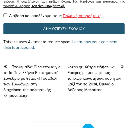
επιλογή.
Η συμπλήρωση των πεδίων όνομα, Ηλ. διεύθυνση και ιστότοπος, της
παραπάνω φόρμας,
δεν είναι υποχρεωτική.
Διάβασα και αποδέχομαι τους
Πολιτική απορρήτου
*
This site uses Akismet to reduce spam.
Learn how your comment
data is processed.
Πτολεμαΐδα: Όλα έτοιμα για
kozan.gr: Χύτρα ειδήσεων:
το 1ο Πανελλήνιο Επιστημονικό
Επαφές με υποψηφίους
Συνέδριο με θέμα: «Η συμβολή
τοπικών κοινοτήτων, που ήταν
των Συλλόγων στη
μαζί του το 2014, ξεκινά ο
διαχείριση της πολιτιστικής
Λάζαρος Μαλούτας
κληρονομιάς»