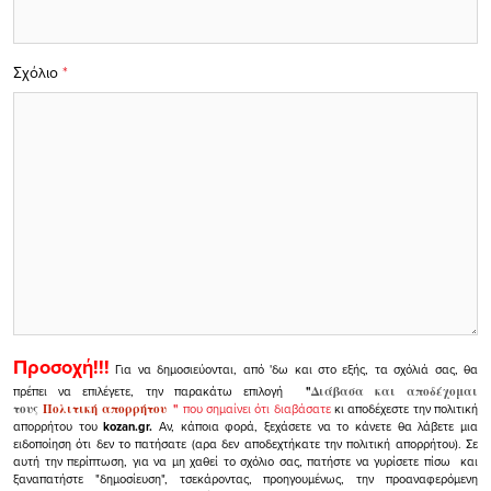
Σχόλιο
*
Προσοχή!!!
Για να δημοσιεύονται, από 'δω και στο εξής, τα σχόλιά σας, θα
πρέπει να επιλέγετε, την παρακάτω επιλογή
"
Διάβασα και αποδέχομαι
τους
Πολιτική απορρήτου
"
που σημαίνει ότι διαβάσατε
κι αποδέχεστε την πολιτική
απορρήτου του
kozan.gr.
Αν, κάποια φορά, ξεχάσετε να το κάνετε θα λάβετε μια
ειδοποίηση ότι δεν το πατήσατε (αρα δεν αποδεχτήκατε την πολιτική απορρήτου). Σε
αυτή την περίπτωση, για να μη χαθεί το σχόλιο σας, πατήστε να γυρίσετε πίσω και
ξαναπατήστε "δημοσίευση", τσεκάροντας, προηγουμένως, την προαναφερόμενη