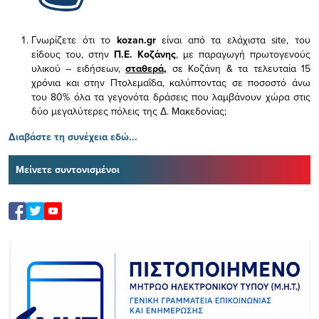
Γνωρίζετε ότι το
kozan.gr
είναι από τα ελάχιστα
site, του
είδους του,
στην
Π.Ε. Κοζάνης
, με παραγωγή πρωτογενούς
υλικού – ειδήσεων,
σταθερά,
σε Κοζάνη & τα τελευταία 15
χρόνια και στην Πτολεμαΐδα, καλύπτοντας σε ποσοστό άνω
του 80% όλα τα γεγονότα δράσεις που λαμβάνουν χώρα στις
δύο μεγαλύτερες πόλεις της Δ. Μακεδονίας;
Διαβάστε τη συνέχεια εδώ...
Μείνετε συντονισμένοι