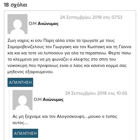
18 σχόλια
24 Σεπτεμβρίου 2018 στις 07:53
Ο/Η
Ανώνυμος
Ζωη ναχεις κι εσυ Παρη αλλα οταν τα τρωγατε με τους
Σαμαροβενιζελους τον Γιωργακη και τον Κωστακη και τη Γιαννα
και και και τοτε να λυποσουν για ολα τα παραπανω. Φερτε πισω
τα κλεμμενα για να μη φωναζει ο κλεφτης στο σπιτι του
νοικοκυρη που προφανως ειναι ο λαος και κανενα κομμα σας
μηδενος εξαιρουμενου.
ΑΠΑΝΤΗΣΗ
24 Σεπτεμβρίου 2018 στις 10:06
Ο/Η
Ανώνυμος
Ας μη ξεχναμε και τον Αλογοσκουφη….μουκο ο τυπος
αυτος….
ΑΠΑΝΤΗΣΗ