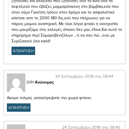
ζητούσες και άλλα,εσύ που ζητούσες όλα τα κιλά όλα τα
λεφτά,εσύ που έβαζες μαρμαρόσκονη στο βαμβάκι,εσύ που
στον νόμο Γιανίτση ήσουν στον δρόμο και το ασφαλιστικό
κόστισε απο το 2000 180 δις,εσύ που πλήρωνες για να
πάρεις μαιμού αναπηρική .Με λίγα λόγια φταίει η νοοτροπία
που μαυρίζαμε στις εκλογές όποιον δεν μας έδινε.Και αυτό το
επιχείρημα περί Σαμαροβενιζέλων …τι να σου πώ…ενώ με
Συριζαανελ όλα καλά!
ΑΠΑΝΤΗΣΗ
24 Σεπτεμβρίου 2018 στις 08:44
Ο/Η
Ανώνυμος
Ακομα τολμας ,καταστρεψατε την χωρα φτανει.
ΑΠΑΝΤΗΣΗ
24 Σεπτεμβρίου 2018 στις 08:46