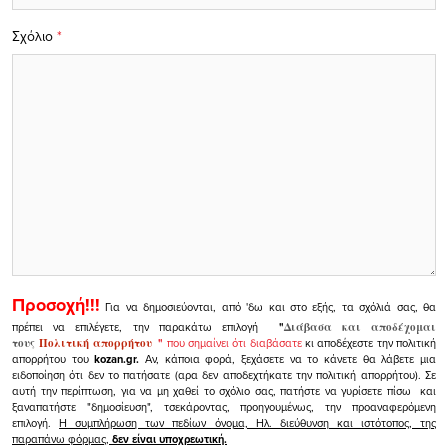
Σχόλιο
*
Προσοχή!!!
Για να δημοσιεύονται, από 'δω και στο εξής, τα σχόλιά σας, θα
πρέπει να επιλέγετε, την παρακάτω επιλογή
"
Διάβασα και αποδέχομαι
τους
Πολιτική απορρήτου
"
που σημαίνει ότι διαβάσατε
κι αποδέχεστε την πολιτική
απορρήτου του
kozan.gr.
Αν, κάποια φορά, ξεχάσετε να το κάνετε θα λάβετε μια
ειδοποίηση ότι δεν το πατήσατε (αρα δεν αποδεχτήκατε την πολιτική απορρήτου). Σε
αυτή την περίπτωση, για να μη χαθεί το σχόλιο σας, πατήστε να γυρίσετε πίσω και
ξαναπατήστε "δημοσίευση", τσεκάροντας, προηγουμένως, την προαναφερόμενη
επιλογή.
Η συμπλήρωση των πεδίων όνομα, Ηλ. διεύθυνση και ιστότοπος, της
παραπάνω φόρμας,
δεν είναι υποχρεωτική.