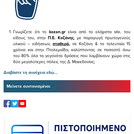
Γνωρίζετε ότι το
kozan.gr
είναι από τα ελάχιστα
site, του
είδους του,
στην
Π.Ε. Κοζάνης
, με παραγωγή πρωτογενούς
υλικού – ειδήσεων,
σταθερά,
σε Κοζάνη & τα τελευταία 15
χρόνια και στην Πτολεμαΐδα, καλύπτοντας σε ποσοστό άνω
του 80% όλα τα γεγονότα δράσεις που λαμβάνουν χώρα στις
δύο μεγαλύτερες πόλεις της Δ. Μακεδονίας;
Διαβάστε τη συνέχεια εδώ...
Μείνετε συντονισμένοι