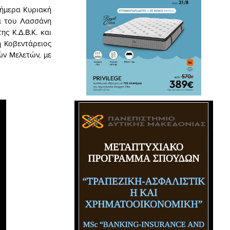
ήμερα Κυριακή
α του Λασσάνη
ς Κ.Δ.Β.Κ. και
η Κοβεντάρειος
ών Mελετών, με