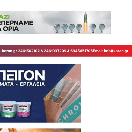
. kozan.gr 2461502102 & 2461037209 & 6945651705
Email:
info@kozan.gr