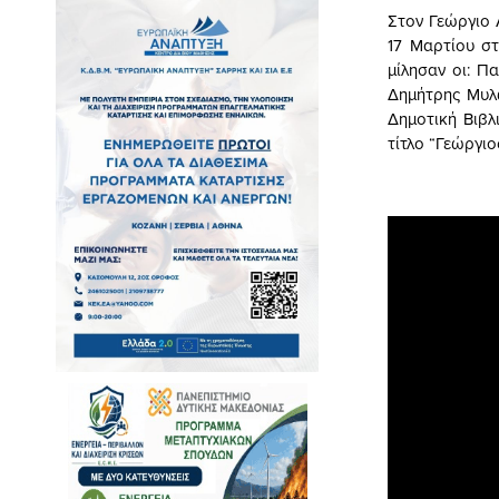
Στον Γεώργιο
17 Μαρτίου σ
μίλησαν οι: Π
Δημήτρης Μυλω
Δημοτική Βιβλ
τίτλο “Γεώργιο