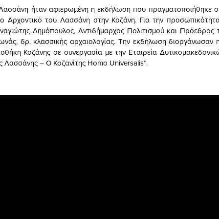
 Λασσάνη ήταν αφιερωμένη η εκδήλωση που πραγματοποιήθηκε σ
το Αρχοντικό του Λασσάνη στην Κοζάνη. Για την προσωπικότητ
αναγιώτης Δημόπουλος, Αντιδήμαρχος Πολιτισμού και Πρόεδρος τη
νάς, δρ. κλασσικής αρχαιολογίας. Την εκδήλωση διοργάνωσαν 
ιοθήκη Κοζάνης σε συνεργασία με την Εταιρεία Δυτικομακεδονικ
ς Λασσάνης – Ο Κοζανίτης Homo Universalis”.