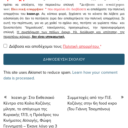
πρέπει να επιλέγετε, την παρακάτω επιλογή
"
Διάβασα και αποδέχομαι
τους
Πολιτική απορρήτου
"
που σημαίνει ότι διαβάσατε
κι αποδέχεστε την πολιτική
απορρήτου του
kozan.gr.
Αν, κάποια φορά, ξεχάσετε να το κάνετε θα λάβετε μια
ειδοποίηση ότι δεν το πατήσατε (αρα δεν αποδεχτήκατε την πολιτική απορρήτου). Σε
αυτή την περίπτωση, για να μη χαθεί το σχόλιο σας, πατήστε να γυρίσετε πίσω και
ξαναπατήστε "δημοσίευση", τσεκάροντας, προηγουμένως, την προαναφερόμενη
επιλογή.
Η συμπλήρωση των πεδίων όνομα, Ηλ. διεύθυνση και ιστότοπος, της
παραπάνω φόρμας,
δεν είναι υποχρεωτική.
Διάβασα και αποδέχομαι τους
Πολιτική απορρήτου
*
This site uses Akismet to reduce spam.
Learn how your comment
data is processed.
kozan.gr: Στο Εκθεσιακό
Συμμετοχές από την Π.Ε.
Κέντρο στα Κοίλα Κοζάνης
Κοζάνης στην 6η food expo
μίλησε, το απόγευμα της
(Του Γιάννη Τσιομπάνου)
Κυριακής 17/3, η Πρόεδρος του
Κινήματος Αλλαγής, Φώφη
Γεννηματά – Έκανε λόγο για 3