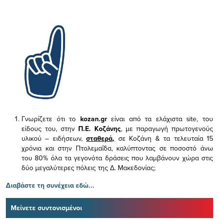
Γνωρίζετε ότι το
kozan.gr
είναι από τα ελάχιστα
site, του
είδους του,
στην
Π.Ε. Κοζάνης
, με παραγωγή πρωτογενούς
υλικού – ειδήσεων,
σταθερά,
σε Κοζάνη & τα τελευταία 15
χρόνια και στην Πτολεμαΐδα, καλύπτοντας σε ποσοστό άνω
του 80% όλα τα γεγονότα δράσεις που λαμβάνουν χώρα στις
δύο μεγαλύτερες πόλεις της Δ. Μακεδονίας;
Διαβάστε τη συνέχεια εδώ...
Μείνετε συντονισμένοι