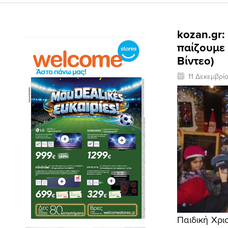
kozan.gr:
παίζουμε
Βίντεο)
11 Δεκεμβρί
Παιδική Χρι