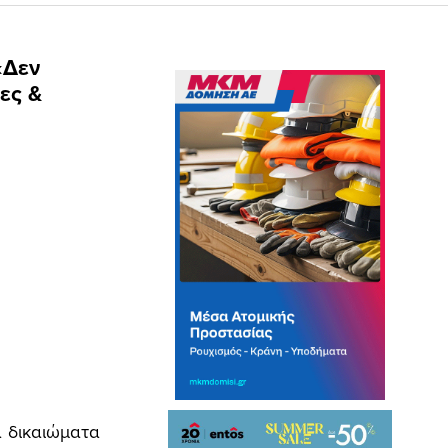
«Δεν
ες &
α δικαιώματα