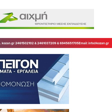
. kozan.gr 2461502102 & 2461037209 & 6945651705
Email:
info@kozan.gr