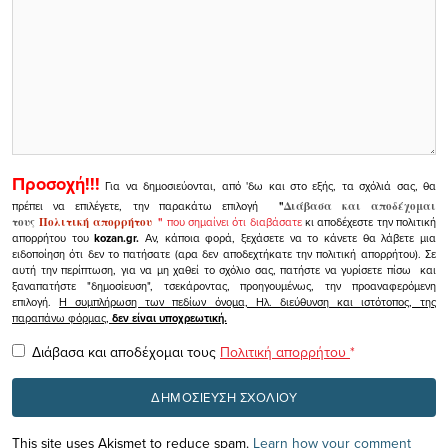
Προσοχή!!!
Για να δημοσιεύονται, από 'δω και στο εξής, τα σχόλιά σας, θα
πρέπει να επιλέγετε, την παρακάτω επιλογή
"
Διάβασα και αποδέχομαι
τους
Πολιτική απορρήτου
"
που σημαίνει ότι διαβάσατε
κι αποδέχεστε την πολιτική
απορρήτου του
kozan.gr.
Αν, κάποια φορά, ξεχάσετε να το κάνετε θα λάβετε μια
ειδοποίηση ότι δεν το πατήσατε (αρα δεν αποδεχτήκατε την πολιτική απορρήτου). Σε
αυτή την περίπτωση, για να μη χαθεί το σχόλιο σας, πατήστε να γυρίσετε πίσω και
ξαναπατήστε "δημοσίευση", τσεκάροντας, προηγουμένως, την προαναφερόμενη
επιλογή.
Η συμπλήρωση των πεδίων όνομα, Ηλ. διεύθυνση και ιστότοπος, της
παραπάνω φόρμας,
δεν είναι υποχρεωτική.
Διάβασα και αποδέχομαι τους
Πολιτική απορρήτου
*
This site uses Akismet to reduce spam.
Learn how your comment