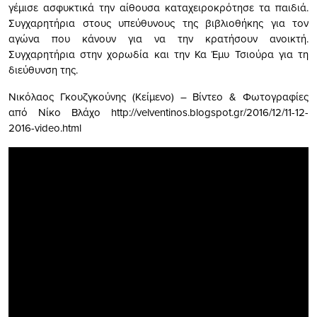
γέμισε ασφυκτικά την αίθουσα καταχειροκρότησε τα παιδιά.
Συγχαρητήρια στους υπεύθυνους της βιβλιοθήκης για τον
αγώνα που κάνουν για να την κρατήσουν ανοικτή.
Συγχαρητήρια στην χορωδία και την Κα Έμυ Τσιούρα για τη
διεύθυνση της.
Νικόλαος Γκουζγκούνης (Κείμενο) – Βίντεο & Φωτογραφίες
από Νίκο Βλάχο http://velventinos.blogspot.gr/2016/12/11-12-
2016-video.html