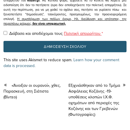
απορρήτου του
kozan.gr.
Αν, κάποια φορά, ξεχάσετε να το κάνετε θα λάβετε μια
ειδοποίηση ότι δεν το πατήσατε (αρα δεν αποδεχτήκατε την πολιτική απορρήτου). Σε
αυτή την περίπτωση, για να μη χαθεί το σχόλιο σας, πατήστε να γυρίσετε πίσω και
ξαναπατήστε "δημοσίευση", τσεκάροντας, προηγουμένως, την προαναφερόμενη
επιλογή.
Η συμπλήρωση των πεδίων όνομα, Ηλ. διεύθυνση και ιστότοπος, της
παραπάνω φόρμας,
δεν είναι υποχρεωτική.
Διάβασα και αποδέχομαι τους
Πολιτική απορρήτου
*
This site uses Akismet to reduce spam.
Learn how your comment
data is processed.
«Άνοιξαν οι ουρανοί», χθες,
Εξιχνιάσθηκαν από το Τμήμα
Παρασκευή, στη Σιάτιστα
Ασφάλειας Κοζάνης -19-
(Βίντεο)
υποθέσεις κλοπών Ι.Χ.Φ.
οχημάτων από περιοχές της
Κοζάνης και των Γρεβενών
(Φωτογραφίες)