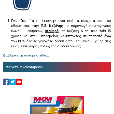
Γνωρίζετε ότι το
kozan.gr
είναι από τα ελάχιστα
site, του
είδους του,
στην
Π.Ε. Κοζάνης
, με παραγωγή πρωτογενούς
υλικού – ειδήσεων,
σταθερά,
σε Κοζάνη & τα τελευταία 15
χρόνια και στην Πτολεμαΐδα, καλύπτοντας σε ποσοστό άνω
του 80% όλα τα γεγονότα δράσεις που λαμβάνουν χώρα στις
δύο μεγαλύτερες πόλεις της Δ. Μακεδονίας;
Διαβάστε τη συνέχεια εδώ...
Μείνετε συντονισμένοι