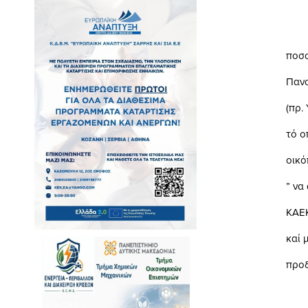
και ΜΑΛΙΣ
Κατά την μ
ποσοστού (2
Πανοράμα- Κ
(πρ. Υπ/κιο)
τό οποίο σφά
οικόπεδα τ
” να αφαιρε
ΚΑΕΚ η υπ ά
καί μας ζήτ
προδήλου σφ
1) Φωτ/φα τ