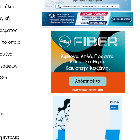
οι όλους
γική.
λματος
 το οποίο
αθένα
ιγράφων
λλά
χ
ν
 εντολές