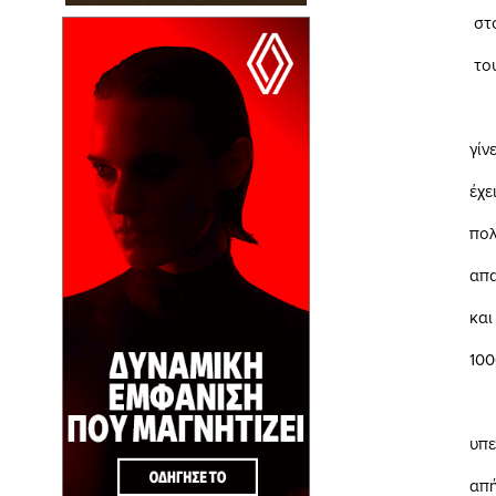
στό Σχέδιο π
τους πολίτες
Σημειωτέον
γίνεται ατελ
έχει πλέον σ
πολίτη αντίγ
απαιτεί σημα
και ταλαιπωρ
1000 η 2.000
Ερωτήθηκε 
υπεύθυνος γ
απήντησε ότι