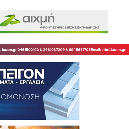
. kozan.gr 2461502102 & 2461037209 & 6945651705
Email:
info@kozan.gr