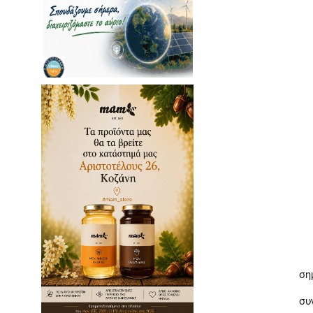
εις πολλαπλ
2) πιστοποι
( πρ. Υπ/
3) αντίγραφ
( κόστος πε
ειναι 
4) αντίγραφ
είχε ελεγχθ
υπάρχει
΄Ολα τα αν
σημαντικά έ
συνιδιοκτήτη