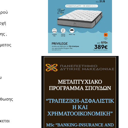
ρού
οχή
ς ,
ματος
ω
ρθωσης
εται