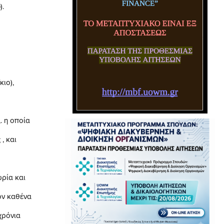
.
ιο),
 η οποία
 και
ία και
ν καθένα
χρόνια