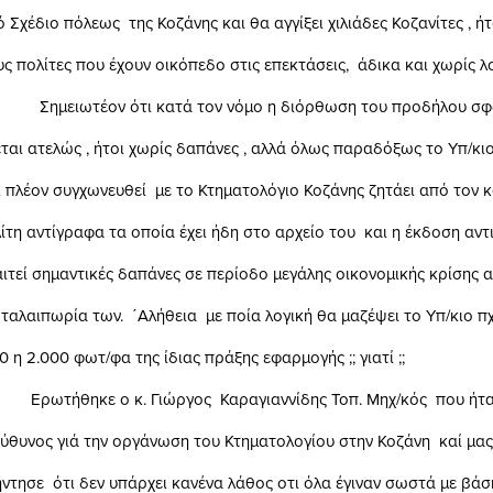
όλεως της Κοζάνης και θα αγγίξει χιλιάδες Κοζανίτες , ήτ
 που έχουν οικόπεδο στις επεκτάσεις, άδικα και χωρίς λο
 ότι κατά τον νόμο η διόρθωση του προδήλου σφά
ώς , ήτοι χωρίς δαπάνες , αλλά όλως παραδόξως το Υπ/κιο
υγχωνευθεί με το Κτηματολόγιο Κοζάνης ζητάει από τον κ
ραφα τα οποία έχει ήδη στο αρχείο του και η έκδοση αντ
ντικές δαπάνες σε περίοδο μεγάλης οικονομικής κρίσης α
ία των. ΄Αλήθεια με ποία λογική θα μαζέψει το Υπ/κιο π
 φωτ/φα της ίδιας πράξης εφαρμογής ;; γιατί ;;
ο κ. Γιώργος Καραγιαννίδης Τοπ. Μηχ/κός που ήτα
ιά την οργάνωση του Κτηματολογίου στην Κοζάνη καί μας
 δεν υπάρχει κανένα λάθος οτι όλα έγιναν σωστά με βάση