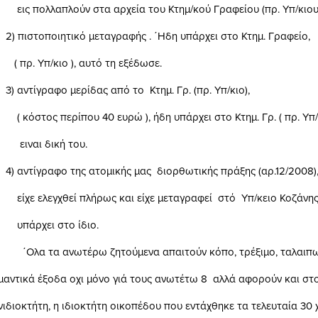
ούν στα αρχεία του Κτημ/κού Γραφείου (πρ. Υπ/κιου)
ητικό μεταγραφής . ΄Ηδη υπάρχει στο Κτημ. Γραφείο,
κιο ), αυτό τη εξέδωσε.
ο μερίδας από το Κτημ. Γρ. (πρ. Υπ/κιο),
ρίπου 40 ευρώ ), ήδη υπάρχει στο Κτημ. Γρ. ( πρ. Υπ/κ
δική του.
ο της ατομικής μας διορθωτικής πράξης (αρ.12/2008),.
εί πλήρως και είχε μεταγραφεί στό Υπ/κειο Κοζάνης ,
 στο ίδιο.
ωτέρω ζητούμενα απαιτούν κόπο, τρέξιμο, ταλαιπωρ
ξοδα οχι μόνο γιά τους ανωτέτω 8 αλλά αφορούν και στο
, η ιδιοκτήτη οικοπέδου που εντάχθηκε τα τελευταία 30 