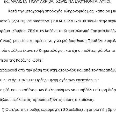
ΤΑ ΠΟΛΥ ΑΚΡΙΒΑ, ΧΩΡΙΣ ΝΑ ΕΥΘΥΝΟΝΤΑΙ ΑΥΤΟΙ.
εταγραφή αποδοχής κληρονομιάς μας κάποιου μικ
,50 %) σε οικόπεδο με ΚΑΕΚ 270571811014/0/0 στην περι
όμβος- ΖΕΧ στην Κοζάνη το Κτηματολογικό Γραφείο Κοζάνη
, μας είπε οτι πρέπει να γίνει μιά διόρθωση Προδήλου σφάλ
λμα έκανε το Κτηματολόγιο , και όχι οι πολίτες, γιά όλα τα
ης Κοζάνης ώστε :
θεί από την βάση του Κτηματολογίου και από τον παραπάν
ριθ. 8/ 1993 Πράξη Εφαρμογής των επεκτάσεων”
ησε ο καθένας των 8 κληρονόμων να υποβάλλει αίτηση διό
άλματος προσκομίζοντας επίσης ο καθένας:
ης πράξης εφαρμογής ( 80 σελίδες) , η οποία ήδη βρίσκ