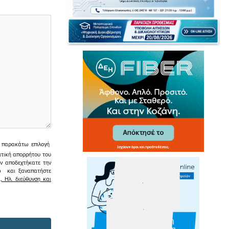
ην παρακάτω επιλογή
ιτική απορρήτου του
εν αποδεχτήκατε την
σω και ξαναπατήστε
 Ηλ. διεύθυνση και