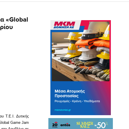
μα «Global
βρίου
υ Τ.Ε.Ι. Δυτικής
«Global Game Jam
 στο Δουβλίνο σε