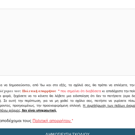
ια να δημοσιεύονται, από 'δω και στο εξής, τα σχόλιά σας, θα πρέπει να επιλέγετε, τ
δέχομαι τους
Πολιτική απορρήτου
"
που σημαίνει ότι διαβάσατε
κι αποδέχεστε την πολ
α φορά, ξεχάσετε να το κάνετε θα λάβετε μια ειδοποίηση ότι δεν το πατήσατε (αρα δ
υ). Σε αυτή την περίπτωση, για να μη χαθεί το σχόλιο σας, πατήστε να γυρίσετε πί
άροντας, προηγουμένως, την προαναφερόμενη επιλογή.
Η συμπλήρωση των πεδίων όνομα,
ραπάνω φόρμας,
δεν είναι υποχρεωτική.
 αποδέχομαι τους
Πολιτική απορρήτου
*