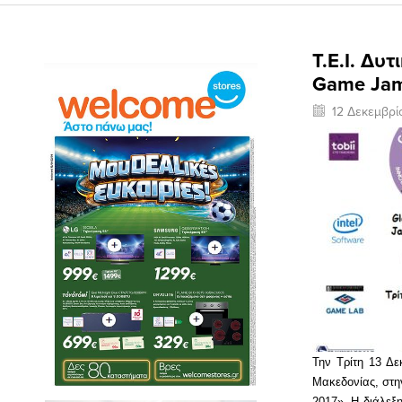
Τ.Ε.Ι. Δυ
Game Jam 
12 Δεκεμβρί
Την Τρίτη 13 Δε
Μακεδονίας, στη
2017». Η διάλεξ