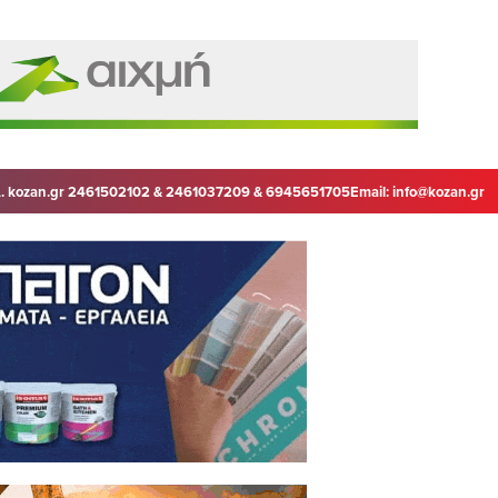
. kozan.gr 2461502102 & 2461037209 & 6945651705
Email:
info@kozan.gr