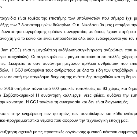
ών.
παιχνίδια είναι τομέας της επιστήμης των υπολογιστών που σήμερα έχει μ
 τάξης των 7 δισεκατομμυρίων δολαρίων. Ο κ. Νικολάου θα μας μεταφέρει την
η δυνατότητα συγκρότησης ομάδων συνεργασίας με όσους έχουν παρόμοια
ανοιχτή για το κοινό και είναι ευπρόσδεκτοι όλοι όσοι ενδιαφέρονται για τον 
 Jam (GGJ) είναι η μεγαλύτερη εκδήλωση-συγκέντρωση ανθρώπων που ασ
υργία παιχνιδιών). Οι συγκεντρώσεις πραγματοποιούνται σε πολλές χώρες 
σίες. Σκεφτείτε το σαν συνάντηση μεγάλου αριθμού ανθρώπων που επικ
διών. Η GGJ ενθαρρύνει τους ανθρώπους με όλα τα είδη των υποβάθρων,
ουν σε αυτή την παγκόσμια διάχυση της ανάπτυξης παιχνιδιών και τη δημιου
ου 2016 υπήρξαν πάνω από 600 φυσικές τοποθεσίες σε 93 χώρες και δημ
α Σαββατοκύριακο! Η συνάντηση καλλιεργεί νέες φιλίες, αυξάνει την εμπ
την κοινότητα. Η GGJ τονώνει τη συνεργασία και δεν είναι διαγωνισμός.
κοπεί στην ενημέρωση των φοιτητών, των συναδέλφων και κάθε ενδιαφε
ικά-προγραμματιστικά θέματα που αφορούν την τεχνολογική εποχή μας.
συζήτηση σχετικά με τις προοπτικές οργάνωσης φυσικού κέντρου συμμετοχ