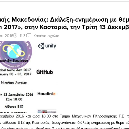
τικής Μακεδονίας: Διάλεξη-ενημέρωση με θέ
2017», στην Καστοριά, την Τρίτη 13 Δεκεμ
ου 2016
11:31
Κανένα σχόλιο
κεμβρίου 2016 και ώρα 18:00 στο Τμήμα Μηχανικών Πληροφορικής Τ.Ε. το
ν αίθουσα Β12 της Καστοριάς, διοργανώνεται διάλεξη-ενημέρωση με θέμα 
η θα γίνει από τον κ. Νικολάου Άγγελο με μεγάλη εμπειρία ενασχόλησής του