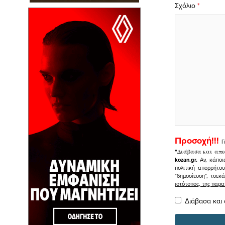
Σχόλιο
*
Προσοχή!!!
Γ
"
Διάβασα και απο
kozan.gr.
Αν, κάποι
πολιτική απορρήτο
"δημοσίευση", τσεκ
ιστότοπος, της πα
Διάβασα και