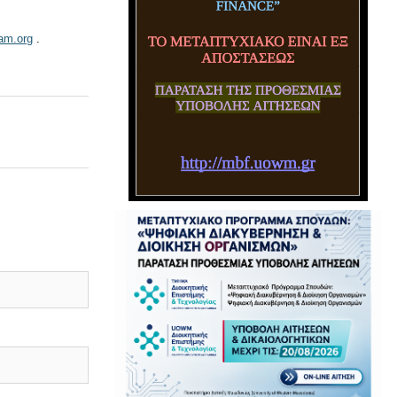
jam.org
.