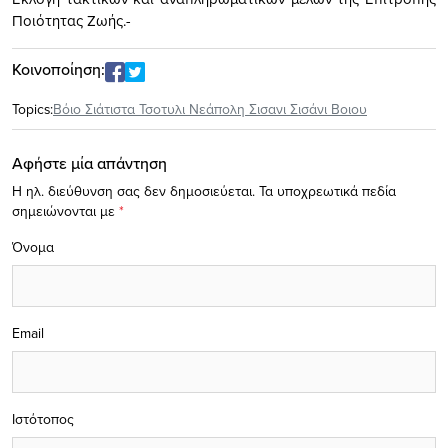
Ποιότητας Ζωής.-
Κοινοποίηση:
Topics:
Βόιο Σιάτιστα Τσοτυλι Νεάπολη Σισανι Σισάνι Βοιου
Αφήστε μία απάντηση
Η ηλ. διεύθυνση σας δεν δημοσιεύεται.
Τα υποχρεωτικά πεδία
σημειώνονται με
*
Όνομα
Email
Ιστότοπος