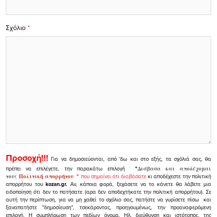
Σχόλιο
*
Προσοχή!!!
Για να δημοσιεύονται, από 'δω και στο εξής, τα σχόλιά σας, θα
πρέπει να επιλέγετε, την παρακάτω επιλογή
"
Διάβασα και αποδέχομαι
τους
Πολιτική απορρήτου
"
που σημαίνει ότι διαβάσατε
κι αποδέχεστε την πολιτική
απορρήτου του
kozan.gr.
Αν, κάποια φορά, ξεχάσετε να το κάνετε θα λάβετε μια
ειδοποίηση ότι δεν το πατήσατε (αρα δεν αποδεχτήκατε την πολιτική απορρήτου). Σε
αυτή την περίπτωση, για να μη χαθεί το σχόλιο σας, πατήστε να γυρίσετε πίσω και
ξαναπατήστε "δημοσίευση", τσεκάροντας, προηγουμένως, την προαναφερόμενη
επιλογή.
Η συμπλήρωση των πεδίων όνομα, Ηλ. διεύθυνση και ιστότοπος, της