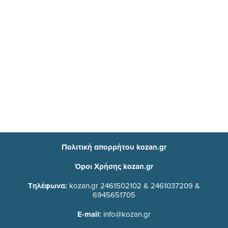
Πολιτική απορρήτου kozan.gr
Όροι Χρήσης kozan.gr
Τηλέφωνα:
kozan.gr 2461502102 & 2461037209 &
6945651705
E-mail:
info@kozan.gr